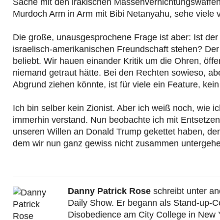
Sache mit den irakischen Massenvernichtungswaffen
Murdoch Arm in Arm mit Bibi Netanyahu, sehe viele v
Die große, unausgesprochene Frage ist aber: Ist der
israelisch-amerikanischen Freundschaft stehen? Der I
beliebt. Wir hauen einander Kritik um die Ohren, öffe
niemand getraut hätte. Bei den Rechten sowieso, ab
Abgrund ziehen könnte, ist für viele ein Feature, kei
Ich bin selber kein Zionist. Aber ich weiß noch, wie 
immerhin verstand. Nun beobachte ich mit Entsetzen,
unseren Willen an Donald Trump gekettet haben, de
dem wir nun ganz gewiss nicht zusammen untergehe
Danny Patrick Rose
schreibt unter a
Daily Show. Er begann als Stand-up-Com
Disobedience am City College in New 