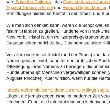
wie „
Save the Children
„, das
Comitee to save Journal
Against Torture in Israel
und
Human Rights Monitor
.
Ermittlungen nieder, so Kristof in der Times, und Bib
Wie man sich denken kann, waren die Schockwellen 
fast mit Händen zu greifen. Hunderte von Israel-Unt
New York. Kristof ist ein Pulitzerpreis-gekrönter Jour
Grausamkeiten berichtet hat. Das bremste seine Kriti
Vor allem werfen sie Kristof (und der Times) vor, das
Namen genannt wird, habe für den arabischen Send
Offenlegung ihres Namens zu bewegen, die unter isr
Hunde überhaupt Menschen vergewaltigen können (äh
Auguste Pinochet). Aber wirklich, wenn nur die Hälf
Israels Außenminister Gideon Sa’ar allerdings sagte
,
Lügen, die jemals gegen Israel in moderner Zeit ver
verklagen. Er hat die Unterstützung von Netanyahu, d