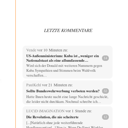
LETZTE KOMMENTARE
Vende
vor 10 Minuten zu:
US-Außenministerium: Kuba ist „weniger ein
14
Nationalstaat als eine allumfassende
Geheimdienst- und Subversionsoperation
Wird sich der Donald mit weiteren Nummern gegen
Kuba Sympathien und Stimmen beim Wahlvolk
verschaffen…
PaulKehl
vor 21 Minuten zu:
Sollte Bundeswehrwerbung verboten werden?
32
Hatte Ihnen heute nacht eine lange Nachricht geschickt,
die leider nicht durchkam. Nochmal schreibe ich…
LUCiD iMAGiNATiON
vor 1 Stunde zu:
Die Revolution, die nie scheiterte
12
[...]Natürlich ohne jede weiterführende
Handlungsoption[...] Nun ja. Wenn Du Ernst Winkler