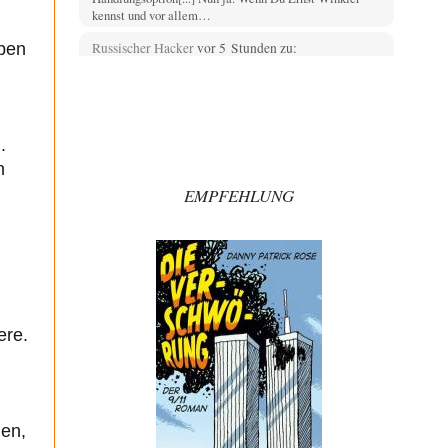
kennst und vor allem…
ben
Russischer Hacker
vor 5 Stunden zu:
Morgen kommt der Russe, wir müssen alle
60
sterben!
Das ist auch ein weit verbreitetes amerikanisches
Märchen aus dem kalten Krieg wie entscheidend doch…
.
Zack15
vor 5 Stunden zu:
n
Entkernen, Umfunktionieren und (feindlich)
46
Übernehmen
EMPFEHLUNG
Wer '89 euphorisch reagierte, war reichlich naiv. Mir hat
der damalige westliche Triumphalismus eher
schlaflose…
Zack15
vor 6 Stunden zu:
Leihmutterschaft als Zweig des
34
Transhumanismus
Spahn ist an seiner offensichtlichen kognitiven
ere.
Dissonanz gescheitert, und weil Viele in seiner Partei
auf…
Ferdinand Wohlgewiehert
vor 7 Stunden zu:
Junglöwen des Kalifats
1
gen,
Meine Herrschaften nicht ein einziger Kommentar ????