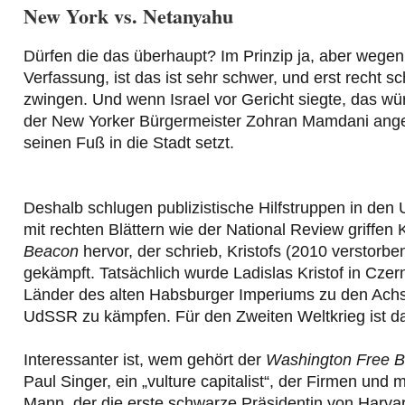
New York vs. Netanyahu
Dürfen die das überhaupt? Im Prinzip ja, aber wegen
Verfassung, ist das ist sehr schwer, und erst recht s
zwingen. Und wenn Israel vor Gericht siegte, das w
der New Yorker Bürgermeister Zohran Mamdani angekü
seinen Fuß in die Stadt setzt.
Deshalb schlugen publizistische Hilfstruppen in de
mit rechten Blättern wie der National Review griffen K
Beacon
hervor, der schrieb, Kristofs (2010 verstorbe
gekämpft. Tatsächlich wurde Ladislas Kristof in Cze
Länder des alten Habsburger Imperiums zu den Ach
UdSSR zu kämpfen. Für den Zweiten Weltkrieg ist das
Interessanter ist, wem gehört der
Washington Free 
Paul Singer, ein „vulture capitalist“, der Firmen un
Mann, der die erste schwarze Präsidentin von Harvar