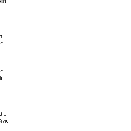
völlig offensichtlichen Hauptakteure. Es gibt aber…
ert
ch
en
en
t
die
ivic