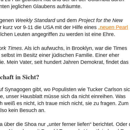
denten jeglichen Glaubens aufräumte.
eigenen
Weekly Standard
und dem
Project for the New
 kurz vor 9-11 die USA mit der Hilfe eines
„neuen Pearl
olchen Leuten angegriffen zu werden ist eine Ehre.
ork Times
. Als ich aufwuchs, in Brooklyn, war die Times
t selbst im Besitz einer jüdischen Familie. Einer eher
ie. Mein Vater, seit hundert Jahren Demokrat, findet das 
haft in Sicht?
auf Synagogen gibt, wo Populisten wie Tucker Carlson si
de, unser Hausblatt müsse sich da nicht einreihen. Was
 weiß es nicht, ich traue mich nicht, sie zu fragen. Zum
 also kein Besuch an.
über die Shoa nur „unter ferner liefen“ berichtet. Oder 