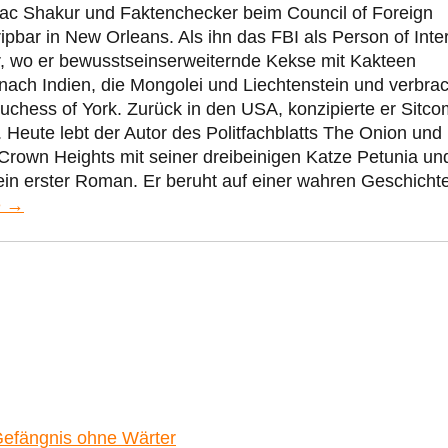
pac Shakur und Faktenchecker beim Council of Foreign
ipbar in New Orleans. Als ihn das FBI als Person of Inte
r, wo er bewusstseinserweiternde Kekse mit Kakteen
 nach Indien, die Mongolei und Liechtenstein und verbra
uchess of York. Zurück in den USA, konzipierte er Sitc
eute lebt der Autor des Politfachblatts The Onion und
Crown Heights mit seiner dreibeinigen Katze Petunia un
ein erster Roman. Er beruht auf einer wahren Geschichte
e →
Gefängnis ohne Wärter