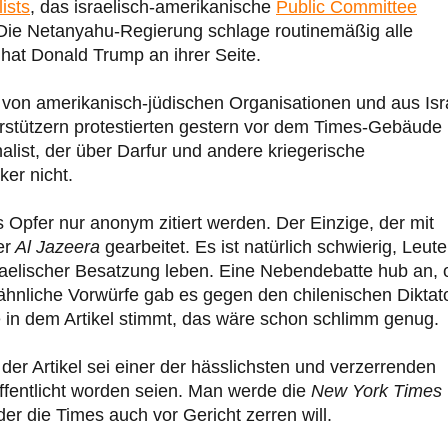
ists
, das israelisch-amerikanische
Public Committee
 Die Netanyahu-Regierung schlage routinemäßig alle
i hat Donald Trump an ihrer Seite.
von amerikanisch-jüdischen Organisationen und aus Isr
erstützern protestierten gestern vor dem Times-Gebäude 
nalist, der über Darfur und andere kriegerische
ker nicht.
s Opfer nur anonym zitiert werden. Der Einzige, der mit
er
Al Jazeera
gearbeitet. Es ist natürlich schwierig, Leute
aelischer Besatzung leben. Eine Nebendebatte hub an, 
nliche Vorwürfe gab es gegen den chilenischen Diktat
te in dem Artikel stimmt, das wäre schon schlimm genug.
 der Artikel sei einer der hässlichsten und verzerrenden
öffentlicht worden seien. Man werde die
New York Times
er die Times auch vor Gericht zerren will.