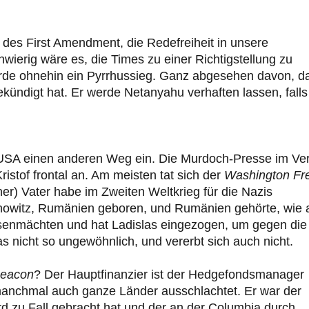
 des First Amendment, die Redefreiheit in unsere
chwierig wäre es, die Times zu einer Richtigstellung zu
ürde ohnehin ein Pyrrhussieg. Ganz abgesehen davon, d
ndigt hat. Er werde Netanyahu verhaften lassen, falls
n USA einen anderen Weg ein. Die Murdoch-Presse im Ve
ristof frontal an. Am meisten tat sich der
Washington Fr
ner) Vater habe im Zweiten Weltkrieg für die Nazis
rnowitz, Rumänien geboren, und Rumänien gehörte, wie a
senmächten und hat Ladislas eingezogen, um gegen die
 nicht so ungewöhnlich, und vererbt sich auch nicht.
Beacon
? Der Hauptfinanzier ist der Hedgefondsmanager
d manchmal auch ganze Länder ausschlachtet. Er war der
d zu Fall gebracht hat und der an der Columbia durch