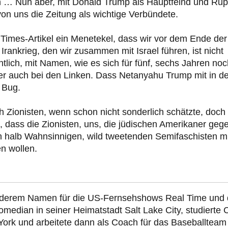
 … Nun aber, mit Donald Trump als Hauptfeind und Rup
on uns die Zeitung als wichtige Verbündete.
 Times-Artikel ein Menetekel, dass wir vor dem Ende der
rankrieg, den wir zusammen mit Israel führen, ist nicht
ntlich, mit Namen, wie es sich für fünf, sechs Jahren no
er auch bei den Linken. Dass Netanyahu Trump mit in d
n Bug.
ich Zionisten, wenn schon nicht sonderlich schätzte, doch
 dass die Zionisten, uns, die jüdischen Amerikaner geg
n halb Wahnsinnigen, wild tweetenden Semifaschisten mi
n wollen.
nderem Namen für die US-Fernsehshows Real Time und 
edian in seiner Heimatstadt Salt Lake City, studierte C
York und arbeitete dann als Coach für das Baseballteam