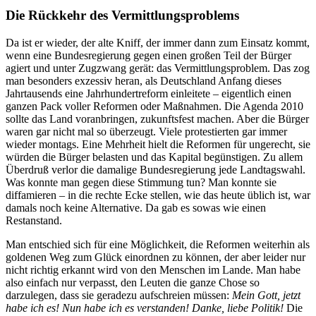
Die Rückkehr des Vermittlungsproblems
Da ist er wieder, der alte Kniff, der immer dann zum Einsatz kommt,
wenn eine Bundesregierung gegen einen großen Teil der Bürger
agiert und unter Zugzwang gerät: das Vermittlungsproblem. Das zog
man besonders exzessiv heran, als Deutschland Anfang dieses
Jahrtausends eine Jahrhundertreform einleitete – eigentlich einen
ganzen Pack voller Reformen oder Maßnahmen. Die Agenda 2010
sollte das Land voranbringen, zukunftsfest machen. Aber die Bürger
waren gar nicht mal so überzeugt. Viele protestierten gar immer
wieder montags. Eine Mehrheit hielt die Reformen für ungerecht, sie
würden die Bürger belasten und das Kapital begünstigen. Zu allem
Überdruß verlor die damalige Bundesregierung jede Landtagswahl.
Was konnte man gegen diese Stimmung tun? Man konnte sie
diffamieren – in die rechte Ecke stellen, wie das heute üblich ist, war
damals noch keine Alternative. Da gab es sowas wie einen
Restanstand.
Man entschied sich für eine Möglichkeit, die Reformen weiterhin als
goldenen Weg zum Glück einordnen zu können, der aber leider nur
nicht richtig erkannt wird von den Menschen im Lande. Man habe
also einfach nur verpasst, den Leuten die ganze Chose so
darzulegen, dass sie geradezu aufschreien müssen:
Mein Gott, jetzt
habe ich es! Nun habe ich es verstanden! Danke, liebe Politik!
Die