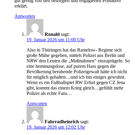
gut genug von den besorgten und engagierten Politikern
erklärt.
Antworten
Ronald
sagt:
19. Januar 2026 um 11:00 Uhr
Also in Thüringen hat das Ramelow- Regime sich
große Mühe gegeben, mittels Polizei aus Berlin und
NRW den Leuten die „Maßnahmen“ einzuprügeln. So
eine hemmungslose, auf purem Hass gegen die
Bevölkerung beruhende Polizeigewalt hätte ich nicht
für möglich gehalten…und ich bin einiges gewohnt.
Wenn es ein Fußballspiel RW Erfurt gegen CZ Jena
gibt, kommt das einem Krieg gleich…gefühlt mehr
Polizei als echte Fans…
Antworten
Fahrradheinrich
sagt:
19. Januar 2026 um 12:02 Uhr