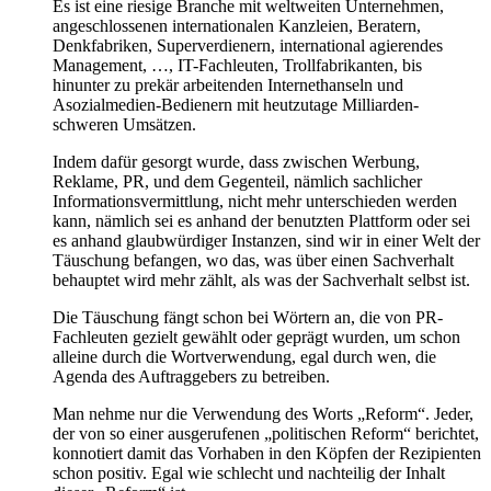
Es ist eine riesige Branche mit weltweiten Unternehmen,
angeschlossenen internationalen Kanzleien, Beratern,
Denkfabriken, Superverdienern, international agierendes
Management, …, IT-Fachleuten, Trollfabrikanten, bis
hinunter zu prekär arbeitenden Internethanseln und
Asozialmedien-Bedienern mit heutzutage Milliarden-
schweren Umsätzen.
Indem dafür gesorgt wurde, dass zwischen Werbung,
Reklame, PR, und dem Gegenteil, nämlich sachlicher
Informationsvermittlung, nicht mehr unterschieden werden
kann, nämlich sei es anhand der benutzten Plattform oder sei
es anhand glaubwürdiger Instanzen, sind wir in einer Welt der
Täuschung befangen, wo das, was über einen Sachverhalt
behauptet wird mehr zählt, als was der Sachverhalt selbst ist.
Die Täuschung fängt schon bei Wörtern an, die von PR-
Fachleuten gezielt gewählt oder geprägt wurden, um schon
alleine durch die Wortverwendung, egal durch wen, die
Agenda des Auftraggebers zu betreiben.
Man nehme nur die Verwendung des Worts „Reform“. Jeder,
der von so einer ausgerufenen „politischen Reform“ berichtet,
konnotiert damit das Vorhaben in den Köpfen der Rezipienten
schon positiv. Egal wie schlecht und nachteilig der Inhalt