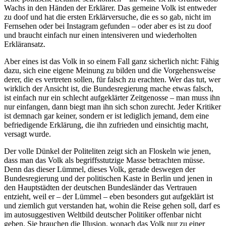
Wachs in den Händen der Erklärer. Das gemeine Volk ist entweder
zu doof und hat die ersten Erklärversuche, die es so gab, nicht im
Fernsehen oder bei Instagram gefunden – oder aber es ist zu doof
und braucht einfach nur einen intensiveren und wiederholten
Erkläransatz.
Aber eines ist das Volk in so einem Fall ganz sicherlich nicht: Fähig
dazu, sich eine eigene Meinung zu bilden und die Vorgehensweise
derer, die es vertreten sollen, für falsch zu erachten. Wer das tut, wer
wirklich der Ansicht ist, die Bundesregierung mache etwas falsch,
ist einfach nur ein schlecht aufgeklärter Zeitgenosse – man muss ihn
nur einfangen, dann biegt man ihn sich schon zurecht. Jeder Kritiker
ist demnach gar keiner, sondern er ist lediglich jemand, dem eine
befriedigende Erklärung, die ihn zufrieden und einsichtig macht,
versagt wurde.
Der volle Dünkel der Politeliten zeigt sich an Floskeln wie jenen,
dass man das Volk als begriffsstutzige Masse betrachten müsse.
Denn das dieser Lümmel, dieses Volk, gerade deswegen der
Bundesregierung und der politischen Kaste in Berlin und jenen in
den Hauptstädten der deutschen Bundesländer das Vertrauen
entzieht, weil er – der Lümmel – eben besonders gut aufgeklärt ist
und ziemlich gut verstanden hat, wohin die Reise gehen soll, darf es
im autosuggestiven Weltbild deutscher Politiker offenbar nicht
geben. Sie brauchen die Illusion, wonach das Volk nur zu einer