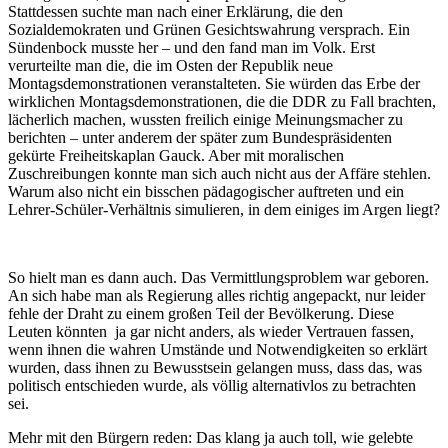
Stattdessen suchte man nach einer Erklärung, die den
Sozialdemokraten und Grünen Gesichtswahrung versprach. Ein
Sündenbock musste her – und den fand man im Volk. Erst
verurteilte man die, die im Osten der Republik neue
Montagsdemonstrationen veranstalteten. Sie würden das Erbe der
wirklichen Montagsdemonstrationen, die die DDR zu Fall brachten,
lächerlich machen, wussten freilich einige Meinungsmacher zu
berichten – unter anderem der später zum Bundespräsidenten
gekürte Freiheitskaplan Gauck. Aber mit moralischen
Zuschreibungen konnte man sich auch nicht aus der Affäre stehlen.
Warum also nicht ein bisschen pädagogischer auftreten und ein
Lehrer-Schüler-Verhältnis simulieren, in dem einiges im Argen liegt?
So hielt man es dann auch. Das Vermittlungsproblem war geboren.
An sich habe man als Regierung alles richtig angepackt, nur leider
fehle der Draht zu einem großen Teil der Bevölkerung. Diese
Leuten könnten ja gar nicht anders, als wieder Vertrauen fassen,
wenn ihnen die wahren Umstände und Notwendigkeiten so erklärt
wurden, dass ihnen zu Bewusstsein gelangen muss, dass das, was
politisch entschieden wurde, als völlig alternativlos zu betrachten
sei.
Mehr mit den Bürgern reden: Das klang ja auch toll, wie gelebte