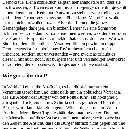
Demokratie. Denn schließlich zeigten hier Mandatare an, dass sie
noch wüssten, auf wen es ankomme: auf diejenigen, die ihn gewählt
haben. Denen nun Rede und Antwort zu stehen, wäre freilich zu
viel – denn Grundsatzdiskussionen über Hartz IV und Co. wollte
man ja nicht aufwallen lassen. Aber den Leuten die ganze
Gemengelage darlegen, ein bisschen Lehrer für eine Schar von
Schülern sein, die dann schon annehmen werden, was der Herr oder
die Frau Lehrkörper dazu zu melden hat: das ist doch eine Win-win-
Situation, denn die politisch Verantwortlichen gewinnen doppelt.
Denn erstens ist ihr unbeliebtes Reformbestreben eben nicht
unbeliebt, sondern nur unverstanden – und zweitens erlaubt es
dieser Kniff auch noch, als bürgernaher und verständiger Demokrat
aufzutreten, der sich seines Auftrages gänzlich bewusst ist.
Wir gut – ihr doof!
In Wirklichkeit ist die Ausflucht, es handle sich nur um ein
Vermittlungsproblem und keinesfalls um ein politisches Versagen,
das zur Abkehr der Bürger von der Politik führt, ein hochgradig
arroganter Trick, ein elitäres Schurkenstück geradezu. Denn dem
Bürger wird damit klar ein eigener Willen abgesprochen. Wenn
Friedrich Merz dieser Tage festhält, dass man besser erklären und
die Menschen auf diese Weise mitnehmen müsse, steckt zwischen
den Zeilen die Ansicht, dass die Bürger einfach nicht gegen ihn und
seine politische Leitlinie sein können – ihr Wille ist im Grunde bloß