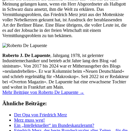
Meinung gelangen kann, wenn ein Herr Abgeordneter als Halbgott
in Schwarz dazu ansetzt, ihm die Welt zu erklären. Das
Vermittlungsproblem, das Friedrich Merz jetzt aus der Mottenkiste
voller Nebelkerzen gekramt hat, ist Ausdruck der herablassenden
Art der Berliner Blase. Eine Blase übrigens, die voller Leute ist, die
es auf der Jobsuche in der freien Wirtschaft mit einem
Vermittlungsproblem zu tun bekämen.
Roberto J. De Lapuente
, Jahrgang 1978, ist gelernter
Industriemechaniker und betrieb acht Jahre lang den Blog »ad
sinistram«. Von 2017 bis 2024 war er Mitherausgeber des Blogs
»neulandrebellen«. Er war Kolumnist beim »Neuen Deutschland«
und schrieb regelmäßig für »Makroskop«. Seit 2022 ist er Redakteur
bei »Overton Magazin«. De Lapuente hat eine erwachsene Tochter
und wohnt in Frankfurt am Main.
Mehr Beiträge von Roberto De Lapuente →
Ähnliche Beiträge:
Der Opa von Friedrich Merz
Merz muss weg!
Ein „Intellektueller“ im Bundeskanzleramt?
Friedrich Merz, der beste Bundeskanzler aller Zeiten – für die