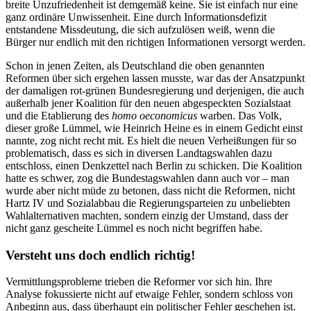
breite Unzufriedenheit ist demgemäß keine. Sie ist einfach nur eine
ganz ordinäre Unwissenheit. Eine durch Informationsdefizit
entstandene Missdeutung, die sich aufzulösen weiß, wenn die
Bürger nur endlich mit den richtigen Informationen versorgt werden.
Schon in jenen Zeiten, als Deutschland die oben genannten
Reformen über sich ergehen lassen musste, war das der Ansatzpunkt
der damaligen rot-grünen Bundesregierung und derjenigen, die auch
außerhalb jener Koalition für den neuen abgespeckten Sozialstaat
und die Etablierung des
homo oeconomicus
warben. Das Volk,
dieser große Lümmel, wie Heinrich Heine es in einem Gedicht einst
nannte, zog nicht recht mit. Es hielt die neuen Verheißungen für so
problematisch, dass es sich in diversen Landtagswahlen dazu
entschloss, einen Denkzettel nach Berlin zu schicken. Die Koalition
hatte es schwer, zog die Bundestagswahlen dann auch vor – man
wurde aber nicht müde zu betonen, dass nicht die Reformen, nicht
Hartz IV und Sozialabbau die Regierungsparteien zu unbeliebten
Wahlalternativen machten, sondern einzig der Umstand, dass der
nicht ganz gescheite Lümmel es noch nicht begriffen habe.
Versteht uns doch endlich richtig!
Vermittlungsprobleme trieben die Reformer vor sich hin. Ihre
Analyse fokussierte nicht auf etwaige Fehler, sondern schloss von
Anbeginn aus, dass überhaupt ein politischer Fehler geschehen ist.