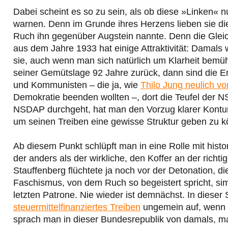
Dabei scheint es so zu sein, als ob diese »Linken« n
warnen. Denn im Grunde ihres Herzens lieben sie di
Ruch ihn gegenüber Augstein nannte. Denn die Glei
aus dem Jahre 1933 hat einige Attraktivität: Damals 
sie, auch wenn man sich natürlich um Klarheit bemüh
seiner Gemütslage 92 Jahre zurück, dann sind die En
und Kommunisten – die ja, wie
Thilo Jung neulich vo
Demokratie beenden wollten –, dort die Teufel der 
NSDAP durchgeht, hat man den Vorzug klarer Kontur
um seinen Treiben eine gewisse Struktur geben zu 
Ab diesem Punkt schlüpft man in eine Rolle mit hist
der anders als der wirkliche, den Koffer an der richti
Stauffenberg flüchtete ja noch vor der Detonation, d
Faschismus, von dem Ruch so begeistert spricht, sim
letzten Patrone. Nie wieder ist demnächst. In dieser S
steuermittelfinanziertes Treiben
ungemein auf, wenn s
sprach man in dieser Bundesrepublik von damals, man