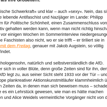
als ihre Großeltern.
tische Schwerkraft« und klar – auch »sexy«. Nein, das s
e lebende Antifaschist und Nazijäger im Lande: Philipp
m für Politische Schönheit
, einen Zusammenschluss von
eativ gehalten werden kann, wenn man nicht richtig hinsch
del vor einigen Wochen im Sommerinterview niedergesung
schisten also nicht, wo er sie trifft – er tiriliert sie in
 mit dem
Freitag
, genauer mit Jakob Augstein, so völlig
indet.
ologensohn, natürlich und selbstverständlich die AfD.
r sich in voller Blüte, denn große Zeiten sind für ihn, de
D legt zu, aus seiner Sicht steht 1933 vor der Tür – un
uppe plankreativer Aktionskunstmitläufer klammheimlich 
ßen Zeiten da, in denen man sich beweisen muss – schad
re es ein Lehrstück gewesen, wie man es hätte machen
n und Alice Weidels vermeintliche Vorgänger nicht von 