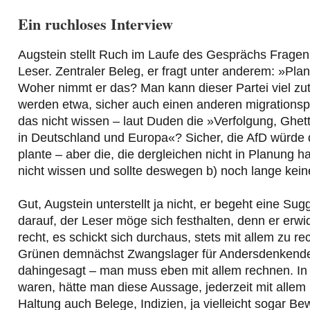
Ein ruchloses Interview
Augstein stellt Ruch im Laufe des Gesprächs Fragen
Leser. Zentraler Beleg, er fragt unter anderem: »Pl
Woher nimmt er das? Man kann dieser Partei viel 
werden etwa, sicher auch einen anderen migrationspol
das nicht wissen – laut Duden die »Verfolgung, Ghe
in Deutschland und Europa«? Sicher, die AfD würde d
plante – aber die, die dergleichen nicht in Planung h
nicht wissen und sollte deswegen b) noch lange kei
Gut, Augstein unterstellt ja nicht, er begeht eine Su
darauf, der Leser möge sich festhalten, denn er erw
recht, es schickt sich durchaus, stets mit allem zu r
Grünen demnächst Zwangslager für Andersdenkende. D
dahingesagt – man muss eben mit allem rechnen. In 
waren, hätte man diese Aussage, jederzeit mit allem
Haltung auch Belege, Indizien, ja vielleicht sogar