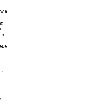
 wie
m
nd
in
ken
neue
,
g,
e