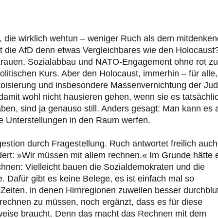
, die wirklich wehtun – weniger Ruch als dem mitdenke
ant die AfD denn etwas Vergleichbares wie den Holocaust
zutrauen, Sozialabbau und NATO-Engagement ohne rot zu
itischen Kurs. Aber den Holocaust, immerhin – für alle,
ttoisierung und insbesondere Massenvernichtung der Ju
amit wohl nicht hausieren gehen, wenn sie es tatsächli
aben, sind ja genauso still. Anders gesagt: Man kann es 
ne Unterstellungen in den Raum werfen.
ggestion durch Fragestellung. Ruch antwortet freilich auch
idert: »Wir müssen mit allem rechnen.« Im Grunde hätte 
echnen: Vielleicht bauen die Sozialdemokraten und die
afür gibt es keine Belege, es ist einfach mal so
Zeiten, in denen Hirnregionen zuweilen besser durchblu
 rechnen zu müssen, noch ergänzt, dass es für diese
 Beweise braucht. Denn das macht das Rechnen mit dem