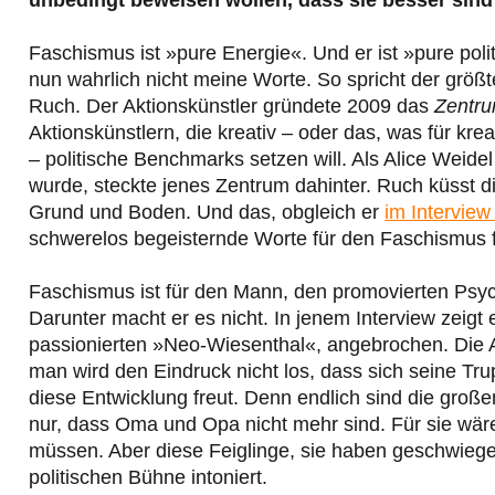
unbedingt beweisen wollen, dass sie besser sind 
Faschismus ist »pure Energie«. Und er ist »pure poli
nun wahrlich nicht meine Worte. So spricht der größt
Ruch. Der Aktionskünstler gründete 2009 das
Zentru
Aktionskünstlern, die kreativ – oder das, was für kr
– politische Benchmarks setzen will. Als Alice Wei
wurde, steckte jenes Zentrum dahinter. Ruch küsst die Fa
Grund und Boden. Und das, obgleich er
im Interview
schwerelos begeisternde Worte für den Faschismus f
Faschismus ist für den Mann, den promovierten Psych
Darunter macht er es nicht. In jenem Interview zeigt e
passionierten »Neo-Wiesenthal«, angebrochen. Die Af
man wird den Eindruck nicht los, dass sich seine Tr
diese Entwicklung freut. Denn endlich sind die gro
nur, dass Oma und Opa nicht mehr sind. Für sie wä
müssen. Aber diese Feiglinge, sie haben geschwiege
politischen Bühne intoniert.