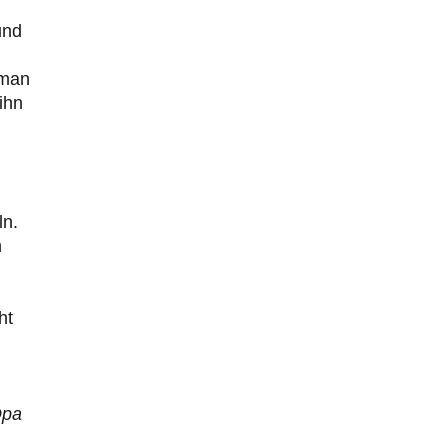
und
 man
ihn
ln.
n
ht
Opa