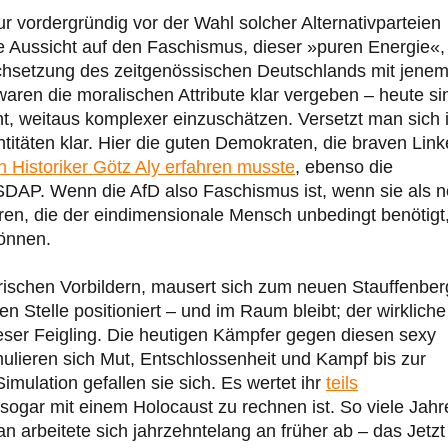
ur vordergründig vor der Wahl solcher Alternativparteien
e Aussicht auf den Faschismus, dieser »puren Energie«,
chsetzung des zeitgenössischen Deutschlands mit jene
waren die moralischen Attribute klar vergeben – heute si
t, weitaus komplexer einzuschätzen. Versetzt man sich 
titäten klar. Hier die guten Demokraten, die braven Lin
n Historiker Götz Aly erfahren musste
, ebenso die
NSDAP. Wenn die AfD also Faschismus ist, wenn sie als 
en, die der eindimensionale Mensch unbedingt benötigt
können.
orischen Vorbildern, mausert sich zum neuen Stauffenber
gen Stelle positioniert – und im Raum bleibt; der wirkliche
ieser Feigling. Die heutigen Kämpfer gegen diesen sexy
ulieren sich Mut, Entschlossenheit und Kampf bis zur
imulation gefallen sie sich. Es wertet ihr
teils
ogar mit einem Holocaust zu rechnen ist. So viele Jahr
 arbeitete sich jahrzehntelang an früher ab – das Jetzt