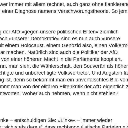
 – wer immer mit allem rechnet, auch ganz ohne flankiere
h an einer Diagnose namens Verschwörungstheorie. So je
g der AfD »gegen unsere politischen Eliten« ziemlich
 nach »unserer Demokratie« sind es nun auch »unsere
 mit einem Holocaust, einem Genozid also, einen Völkerm
ar machen. Natürlich sind auch die Politiker der AfD
h von einer höheren Macht in die Parlamente kooptiert,
nn, man sieht die Wählerschaft, den Souverän als höhe
tigte und unberechtigte Volksvertreter. Und Augstein lä
g ist, denn so bekommt man ein unverfälschtes Bild vo
mmt man von der elitären Elitenkritik der AfD eigentlich
 Antworten. Woher auch nehmen, wenn nicht stehlen?
Linke – entschuldigen Sie: »Linke« – immer wieder
t sich stets darauf, dass rechtspopulistische Parteien ni