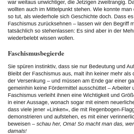
war weitaus unwichtiger, die Jetzigen zweitrangig. D
wollten auch im Mittelpunkt stehen. Wie konnte man
so tut, als wiederhole sich Geschichte doch. Dass es
Faschismus zurücksehnen – lassen wir den Begriff ma
tatsächlich so stehenlassen: Es sind aber in der Mehr
wiederbelebt wissen wollen.
Faschismusbegierde
Sie spüren instinktiv, dass sie nur Bedeutung und Au
Bleibt der Faschismus aus, malt ihn keiner mehr al
der Versenkung – und müssen am Ende gar einer ganz 
gemeinhin keine Fördermittel ausschüttet – Arbeiter un
Faschismus verleiht ihnen eine Wichtigkeit und Grö
in einer Aussage, wonach sogar mit einem neuerlic
dass viele jener »Linken«, die mit Regenbogen-Fla
demonstrieren und aufstehen, es mit einer verinnerli
beweisen –
schau her, Oma! So macht man das, wenn
damals!