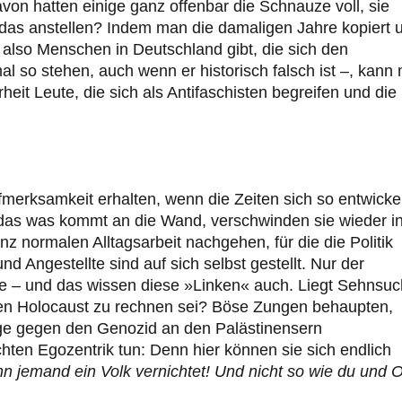
avon hatten einige ganz offenbar die Schnauze voll, sie
 das anstellen? Indem man die damaligen Jahre kopiert 
 also Menschen in Deutschland gibt, die sich den
l so stehen, auch wenn er historisch falsch ist –, kann
heit Leute, die sich als Antifaschisten begreifen und die 
fmerksamkeit erhalten, wenn die Zeiten sich so entwicke
s das was kommt an die Wand, verschwinden sie wieder i
normalen Alltagsarbeit nachgehen, für die die Politik
d Angestellte sind auf sich selbst gestellt. Nur der
ße – und das wissen diese »Linken« auch. Liegt Sehnsuc
hen Holocaust zu rechnen sei? Böse Zungen behaupten,
gge gegen den Genozid an den Palästinensern
chten Egozentrik tun: Denn hier können sie sich endlich
 jemand ein Volk vernichtet! Und nicht so wie du und 