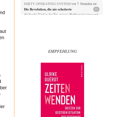
DIRTY OPERATING SYSTEM
vor 7 Stunden zu:
Die Revolution, die nie scheiterte
21
ind
@jjkoeln "Und in der Tat, steiges Problematisieren und
die letzten Winkel analysieren ist nicht hilfreich.…
Bernie
vor 7 Stunden zu:
aut
Der Anschlag auf eine Lebenslüge
3
en
@Thomas Danke für den hilfreichen Hinweis ;-) Ob
Hamed Abdel-Samad seine Thesen von Ex-US-
Präsident Bush…
EMPFEHLUNG
Klau-Die
vor 7 Stunden zu:
Helmut Schelsky – Der Mann, der den
27
Marxismus überlebte
Er fragte, wem Fabriken gehören. Die Gegenwart zwingt
zu einer anderen Frage: Wer besitzt die…
n
d
DIRTY OPERATING SYSTEM
vor 8 Stunden zu:
über
Morgen kommt der Russe, wir müssen alle
62
sterben!
e
@Russischer Hacker Selbstverständlich gibt es auch in
Russland Propaganda. Das würde ich nicht bestreiten
wollen.…
der
Ute Plass
vor 9 Stunden zu: