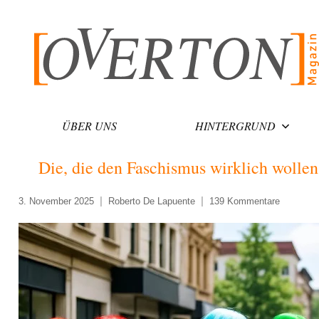
Zum
Inhalt
springen
ÜBER UNS
HINTERGRUND
Die, die den Faschismus wirklich wolle
3. November 2025
Roberto De Lapuente
139 Kommentare