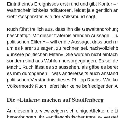
Eintritt eines Ereignisses erst rund und gibt Kontur
Wahrscheinlichkeitsindikatoren, leidet ja eigentlic
sieht Gespenster, wie der Volksmund sagt.
Ruch führt freilich aus, dass ihn die Gewaltandrohun
beschäftigt. Mit dieser fraternisierenden Aussage –
politischen Eliten« – will er die Aussage, dass auch
um es klarer zu sagen, zu rechnen sei, nachvollziehb
»unsere politischen Eliten«. Sie wurden nicht einfac
sondern sind aus Wahlen hervorgegangen. Es sei de
Macht. Ruch lässt es so aussehen, als gäbe es berech
es ihm durchgehen – was andererseits auch anständi
politischen Verständnis dieses Philipp Ruchs. Wie ko
Völkermord? Ruch liefert hier keine befriedigenden
Die
»Linken« machen auf Stauffenberg
An diesem Interview zeigen sich einige Affekte, die 
hervorbringen. Ihr »antifaschistischer Impuls« versteh