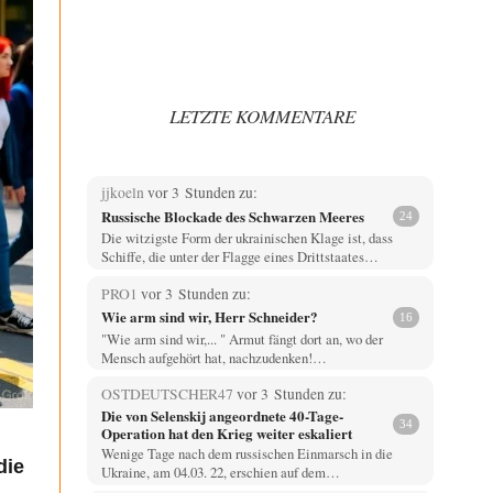
LETZTE KOMMENTARE
jjkoeln
vor 3 Stunden zu:
Russische Blockade des Schwarzen Meeres
24
Die witzigste Form der ukrainischen Klage ist, dass
Schiffe, die unter der Flagge eines Drittstaates…
PRO1
vor 3 Stunden zu:
Wie arm sind wir, Herr Schneider?
16
"Wie arm sind wir,... " Armut fängt dort an, wo der
Mensch aufgehört hat, nachzudenken!…
OSTDEUTSCHER47
vor 3 Stunden zu:
Die von Selenskij angeordnete 40-Tage-
34
Operation hat den Krieg weiter eskaliert
Wenige Tage nach dem russischen Einmarsch in die
die
Ukraine, am 04.03. 22, erschien auf dem…