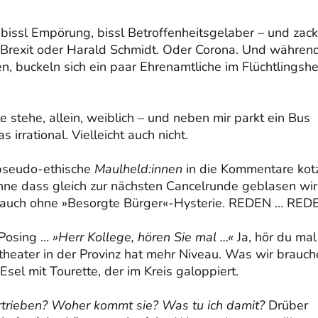
 bissl Empörung, bissl Betroffenheitsgelaber – und zack
Brexit oder Harald Schmidt. Oder Corona. Und währen
n, buckeln sich ein paar Ehrenamtliche im Flüchtlingsh
e stehe, allein, weiblich – und neben mir parkt ein Bus
s irrational. Vielleicht auch nicht.
 pseudo-ethische
Maulheld:innen
in die Kommentare kot
ohne dass gleich zur nächsten Cancelrunde geblasen wir
 auch ohne »Besorgte Bürger«-Hysterie. REDEN … RED
 Posing …
»Herr Kollege, hören Sie mal …«
Ja, hör du mal
heater in der Provinz hat mehr Niveau. Was wir brauch
sel mit Tourette, der im Kreis galoppiert.
rtrieben? Woher kommt sie? Was tu ich damit?
Drüber