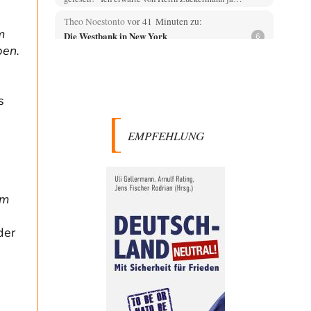
Theo Noestonto
vor 41 Minuten zu:
m
Die Westbank in New York
6
ben.
"Das hielt Amerika nicht davon ab, Afghanistan zu
besetzen, die Gesellschaft umzubauen, den
Drogenanbau zu…
AeaP
vor 2 Stunden zu:
s
Absurde Debatte um Ceuta-„Invasion“ durch
9
Marokko vertieft EU-Spaltung
EMPFEHLUNG
Jetzt versuchen "interessierte Kreise" Georg Restle
fertigzumachen, der in der Ceuta-Angelegenheit von
einem "US-israelisch-marokkanischen Bündnis"…
Adel verpflichtet
vor 2 Stunden zu:
CSD-Anschlag: Amri 2.0?
3
im
Wir werden doch wie immer auch hier nur verarscht und
-
wer glaubt das ein SWAT-Team…
der
Adel verpflichtet
vor 2 Stunden zu:
Die Macht der KI-Besitzer
11
This is what we get: Gates Foundation finanziert KI-
gesteuerte Erschaffung synthetischer Viren. Nicht nur
das…