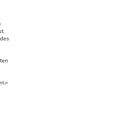
e
st.
 des
eten
en.«