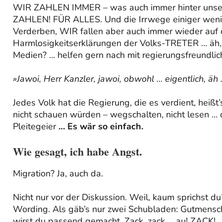
WIR ZAHLEN IMMER – was auch immer hinter unser
ZAHLEN! FÜR ALLES. Und die Irrwege einiger wenig
Verderben, WIR fallen aber auch immer wieder auf 
Harmlosigkeitserklärungen der Volks-TRETER … äh, 
Medien? … helfen gern nach mit regierungsfreundlic
»Jawoi, Herr Kanzler, jawoi, obwohl … eigentlich, äh 
Jedes Volk hat die Regierung, die es verdient, heiß
nicht schauen würden – wegschalten, nicht lesen … 
Pleitegeier
… Es wär so einfach.
Wie gesagt, ich habe Angst.
Migration? Ja, auch da.
Nicht nur vor der Diskussion. Weil, kaum sprichst d
Wording. Als gäb’s nur zwei Schubladen: Gutmensch
wirst du passend gemacht. Zack, zack … au! ZACK!