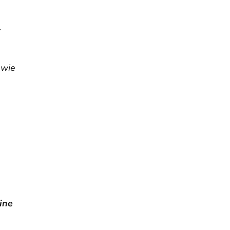
r
 wie
ine