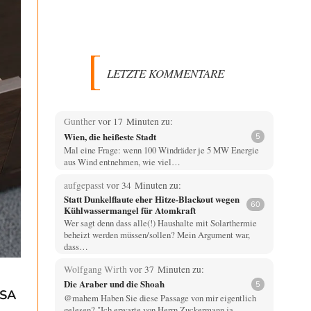
LETZTE KOMMENTARE
Gunther
vor 17 Minuten zu:
Wien, die heißeste Stadt
5
Mal eine Frage: wenn 100 Windräder je 5 MW Energie
aus Wind entnehmen, wie viel…
aufgepasst
vor 34 Minuten zu:
Statt Dunkelflaute eher Hitze-Blackout wegen
60
Kühlwassermangel für Atomkraft
Wer sagt denn dass alle(!) Haushalte mit Solarthermie
beheizt werden müssen/sollen? Mein Argument war,
dass…
Wolfgang Wirth
vor 37 Minuten zu:
Die Araber und die Shoah
5
USA
@mahem Haben Sie diese Passage von mir eigentlich
gelesen? "Ich erwarte von Herrn Zuckermann ja…