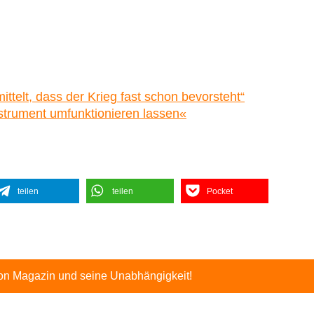
telt, dass der Krieg fast schon bevorsteht“
strument umfunktionieren lassen«
teilen
teilen
Pocket
ton Magazin und seine Unabhängigkeit!