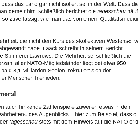
ass das Land gar nicht isoliert sei in der Welt. Dass di
an gemeinhin: Schließlich berichtet die
tagesschau
häuf
h so zuverlässig, wie man das von einem Qualitätsmedi
rheit, die nicht den Kurs des »kollektiven Westens«, w
d abgewandt habe. Laack schreibt in seinem Bericht
e Spinnerei Lawrows. Die Mehrheit sei schließlich die
rzahl aller NATO-Mitgliedsländer liegt bei etwa 950
ald 8,1 Milliarden Seelen, rekrutiert sich der
ler Menschen hienieden.
moral
cken auch hinkende Zahlenspiele zuweilen etwas in den
Wahrheiten« des Augenblicks – hier zum Beispiel, dass d
 der
tagesschau
stets mit dem Hinweis auf die NATO erkl