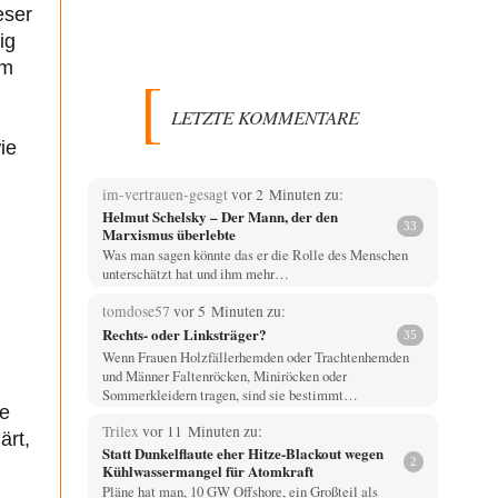
eser
ig
um
LETZTE KOMMENTARE
ie
im-vertrauen-gesagt
vor 2 Minuten zu:
Helmut Schelsky – Der Mann, der den
33
Marxismus überlebte
Was man sagen könnte das er die Rolle des Menschen
unterschätzt hat und ihm mehr…
tomdose57
vor 5 Minuten zu:
Rechts- oder Linksträger?
35
Wenn Frauen Holzfällerhemden oder Trachtenhemden
und Männer Faltenröcken, Miniröcken oder
Sommerkleidern tragen, sind sie bestimmt…
ie
Trilex
vor 11 Minuten zu:
ärt,
Statt Dunkelflaute eher Hitze-Blackout wegen
2
Kühlwassermangel für Atomkraft
Pläne hat man, 10 GW Offshore, ein Großteil als