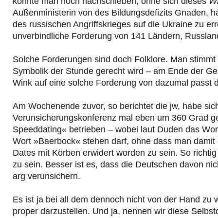
könnte man noch nachschieben, ohne sich dieses
W
Außenministerin von des Bildungsdefizits Gnaden, ha
des russischen Angriffskrieges auf die Ukraine zu err
unverbindliche Forderung von 141 Ländern, Russlan
Solche Forderungen sind doch Folklore. Man stimmt 
Symbolik der Stunde gerecht wird – am Ende der Ge
Wink auf eine solche Forderung von dazumal passt da
Am Wochenende zuvor, so berichtet die jw, habe si
Verunsicherungskonferenz mal eben um 360 Grad ged
Speeddating« betrieben – wobei laut Duden das Wor
Wort »Baerbock« stehen darf, ohne dass man damit 
Dates mit Körben erwidert worden zu sein. So richtig 
zu sein. Besser ist es, dass die Deutschen davon nic
arg verunsichern.
Es ist ja bei all dem dennoch nicht von der Hand zu 
proper darzustellen. Und ja, nennen wir diese Selbs