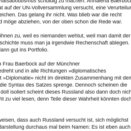
hatsaboutismus
schuldig zu machen: Annalena Baerboc
t auf der UN-Vollversammlung versucht, eine Verurteilu
eichen. Das gelang ihr nicht. Was blieb war die recht
d möge abziehen, von der oben schon die Rede war.
ihnen zu, weil es niemanden wehtut, weil man damit der
schichte muss man ja irgendwie Rechenschaft ablegen.
nn gut ins Portfolio.
ch Frau Baerbock auf der Münchner
reht und in alle Richtungen »diplomatisches
t »Diplomatie« nicht im direkten Zusammenhang mit de
die Syntax des Satzes sprenge. Dennoch scheinen die
doll isoliert scheint dieses Russland also dann doch nic
ht zu viel lesen, denn Teile dieser Wahrheit könnten doc
weisen, dass auch Russland versucht ist, sich möglichst
tdarstellung durchaus mal beim Namen: Es ist eben auch