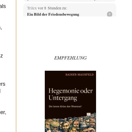
als
Trilex
vor 8 Stunden zu:
Ein Bild der Friedensbewegung
9
Die Gesellschaft ist wohl noch nicht zur Gänze
kriegstauglich aber längst nicht mehr friedensfähig.
,
Innerer…
Vende
vor 10 Stunden zu:
Russische Blockade des Schwarzen Meeres
33
Hat Roskomnadzor neuerdings die Karten mit den
nz
EMPFEHLUNG
russischen Raffinerien im russischen Intranet gesperrt?
Torsten
vor 10 Stunden zu:
Urteil des Bundesverwaltungsgerichts zur
35
ewigen Geheimhaltung
Der Deep-State braucht Feinde wie ein Fisch das
ers
Wasser. Und nichts erschafft bessere Feinde als…
d
Ferdinand Wohlgewiehert
vor 11 Stunden zu:
Wie arm sind wir, Herr Schneider?
21
"Art. 20,1 GG: „Die Bundesrepublik Deutschland ist ein
er,
demokratischer und sozialer Bundesstaat.“ Art. 14,2
GG:…
Zack15
vor 11 Stunden zu: