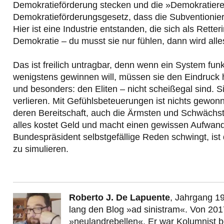
Demokratieförderung stecken und die »Demokratieret
Demokratieförderungsgesetz, dass die Subventioni
Hier ist eine Industrie entstanden, die sich als Retter
Demokratie – du musst sie nur fühlen, dann wird alle
Das ist freilich untragbar, denn wenn ein System fu
wenigstens gewinnen will, müssen sie den Eindruck h
und besonders: den Eliten – nicht scheißegal sind. S
verlieren. Mit Gefühlsbeteuerungen ist nichts gewon
deren Bereitschaft, auch die Ärmsten und Schwächs
alles kostet Geld und macht einen gewissen Aufwand
Bundespräsident selbstgefällige Reden schwingt, ist
zu simulieren.
Roberto J. De Lapuente
, Jahrgang 19
lang den Blog »ad sinistram«. Von 201
»neulandrebellen«. Er war Kolumnist 