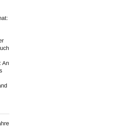
hat:
er
auch
: An
s
and
ahre