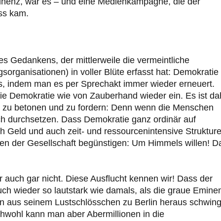
inenz, war es – und eine Medienkampagne, die der
ss kam.
es Gedankens, der mittlerweile die vermeintliche
gsorganisationen) in voller Blüte erfasst hat: Demokratie 
, indem man es per Sprechakt immer wieder erneuert.
die Demokratie wie von Zauberhand wieder ein. Es ist da
e zu betonen und zu fordern: Denn wenn die Menschen
ch durchsetzen. Dass Demokratie ganz ordinär auf
ch Geld und auch zeit- und ressourcenintensive Strukture
gen der Gesellschaft begünstigen: Um Himmels willen! D
r auch gar nicht. Diese Ausflucht kennen wir! Dass der
uch wieder so lautstark wie damals, als die graue Emine
n aus seinem Lustschlösschen zu Berlin heraus schwing
ichwohl kann man aber Abermillionen in die