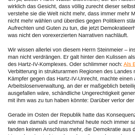
wirklich das Gesicht, dass völlig zurecht dieser selbs
verstehe sie die Welt nicht mehr, dass immer mehr 
nicht mehr wählen und überdies gegen Politikern stän
Aufrechten und Guten zu tun, die jetzt Demokratieerh
was nicht den vorexerzierten Narrativen nachläuft.
Wir wissen allerlei von diesem Herrn Steinmeier – i
man nicht verdrängen. Er galt hinter den Kulissen 
des Hartz-IV-Komplexes. Oder schlimmer noch:
Als 
Verbitterung in strukturarmen Regionen des Landes mit
Kämpfer gegen das Hartz-IV-Unrecht, machte einen a
Arbeitslosenverwaltung, an der er maßgeblich beteili
ausgefallen wäre, schändliche Ungerechtigkeit generie
mit ihm was zu tun haben könnte: Darüber verlor der 
Gerade im Osten der Republik hatte das Konsequenz
wie man damals und manchmal heute noch immer sag
fanden keinen Anschluss mehr, die Demokratie aus