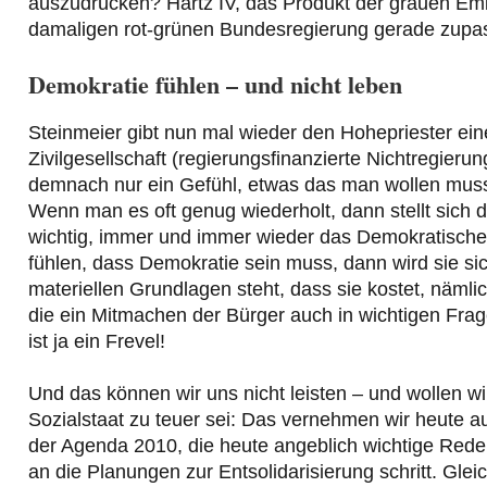
auszudrücken? Hartz IV, das Produkt der grauen Em
damaligen rot-grünen Bundesregierung gerade zupa
Demokratie fühlen – und nicht leben
Steinmeier gibt nun mal wieder den Hohepriester ein
Zivilgesellschaft (regierungsfinanzierte Nichtregierun
demnach nur ein Gefühl, etwas das man wollen muss
Wenn man es oft genug wiederholt, dann stellt sich 
wichtig, immer und immer wieder das Demokratisch
fühlen, dass Demokratie sein muss, dann wird sie si
materiellen Grundlagen steht, dass sie kostet, nämli
die ein Mitmachen der Bürger auch in wichtigen Fra
ist ja ein Frevel!
Und das können wir uns nicht leisten – und wollen wi
Sozialstaat zu teuer sei: Das vernehmen wir heute a
der Agenda 2010, die heute angeblich wichtige Rede
an die Planungen zur Entsolidarisierung schritt. Gle