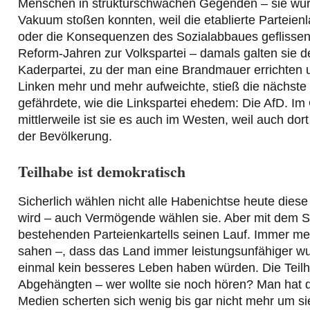
Menschen in strukturschwachen Gegenden – sie wurden
Vakuum stoßen konnten, weil die etablierte Parteien
oder die Konsequenzen des Sozialabbaues geflissentl
Reform-Jahren zur Volkspartei – damals galten sie de
Kaderpartei, zu der man eine Brandmauer errichten un
Linken mehr und mehr aufweichte, stieß die nächste 
gefährdete, wie die Linkspartei ehedem: Die AfD. Im
mittlerweile ist sie es auch im Westen, weil auch dort
der Bevölkerung.
Teilhabe ist demokratisch
Sicherlich wählen nicht alle Habenichtse heute diese
wird – auch Vermögende wählen sie. Aber mit dem 
bestehenden Parteienkartells seinen Lauf. Immer me
sahen –, dass das Land immer leistungsunfähiger wur
einmal kein besseres Leben haben würden. Die Teilha
Abgehängten – wer wollte sie noch hören? Man hat d
Medien scherten sich wenig bis gar nicht mehr um s