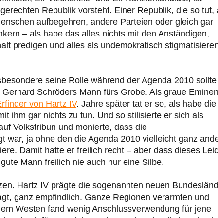
tgerechten Republik vorsteht. Einer Republik, die so tut, 
Menschen aufbegehren, andere Parteien oder gleich gar
kern – als habe das alles nichts mit den Anständigen,
alt predigen und alles als undemokratisch stigmatisieren
nsbesondere seine Rolle während der Agenda 2010 sollte
als Gerhard Schröders Mann fürs Grobe. Als graue Emine
Erfinder von Hartz IV
. Jahre später tat er so, als habe die
 ihm gar nichts zu tun. Und so stilisierte er sich als
uf Volkstribun und monierte, dass die
gt war, ja ohne den die Agenda 2010 vielleicht ganz and
re. Damit hatte er freilich recht – aber dass dieses Lei
gute Mann freilich nie auch nur eine Silbe.
en. Hartz IV prägte die sogenannten neuen Bundesländ
t, ganz empfindlich. Ganze Regionen verarmten und
 dem Westen fand wenig Anschlussverwendung für jene