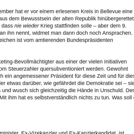
mber hat er vor einem erlesenen Kreis in Bellevue eine
aus dem Bewusstsein der alten Republik hinübergerettet
, dass
nie wieder
Krieg stattfinden solle – aber dem 9.
an ihn nennt, widmet man dann doch noch Ansprachen.
gleichen ist vom amtierenden Bundespräsidenten
ting-Bevollmächtigter aus einer der vielen Initiativen
vom Steuerzahler quersubventioniert werden. Gewohnt
lich ein angemessener Präsident für diese Zeit und für di
r etwas darüber, wie gefährdet die Demokratie sei – si
da und wusch sich gleichzeitig die Hände in Unschuld. De
Mit ihm hat es selbstverständlich nichts zu tun. Was soll 
minister, Ex-Vizekanzler und Ex-Kanzlerkandidat, ist