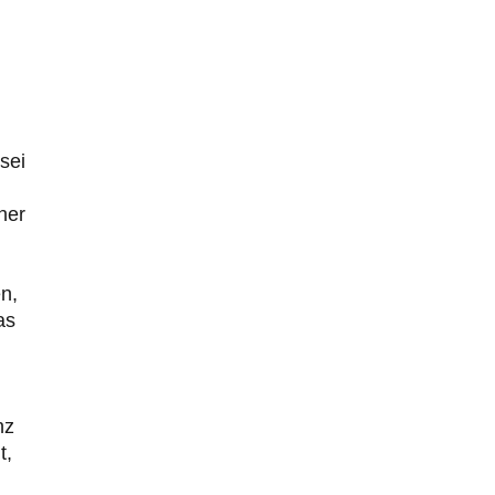
sei
her
n,
as
nz
t,