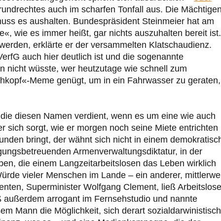
rundrechtes auch im scharfen Tonfall aus. Die Mächtige
muss es aushalten. Bundespräsident Steinmeier hat am
«, wie es immer heißt, gar nichts auszuhalten bereit ist.
erden, erklärte er der versammelten Klatschaudienz.
rfG auch hier deutlich ist und die sogenannte
an nicht wüsste, wer heutzutage wie schnell zum
hkopf«-Meme genügt, um in ein Fahrwasser zu geraten,
e, die diesen Namen verdient, wenn es um eine wie auch
Wer sich sorgt, wie er morgen noch seine Miete entrichten
Runden bringt, der wähnt sich nicht in einem demokratisc
olgungsbetreuenden Armenverwaltungsdiktatur, in der
en, die einem Langzeitarbeitslosen das Leben wirklich
Würde vieler Menschen im Lande – ein anderer, mittlerwe
nten, Superminister Wolfgang Clement, ließ Arbeitslose
ß außerdem arrogant im Fernsehstudio und nannte
em Mann die Möglichkeit, sich derart sozialdarwinistisch