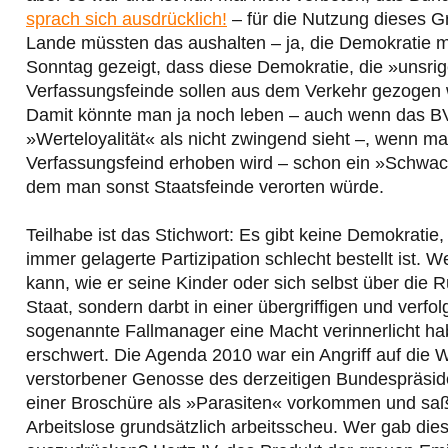
sprach sich ausdrücklich!
– für die Nutzung dieses G
Lande müssten das aushalten – ja, die Demokratie 
Sonntag gezeigt, dass diese Demokratie, die »unsrige
Verfassungsfeinde sollen aus dem Verkehr gezogen w
Damit könnte man ja noch leben – auch wenn das BVe
»Werteloyalität« als nicht zwingend sieht –, wenn m
Verfassungsfeind erhoben wird – schon ein »Schwac
dem man sonst Staatsfeinde verorten würde.
Teilhabe ist das Stichwort: Es gibt keine Demokrati
immer gelagerte Partizipation schlecht bestellt ist. 
kann, wie er seine Kinder oder sich selbst über die 
Staat, sondern darbt in einer übergriffigen und verf
sogenannte Fallmanager eine Macht verinnerlicht hab
erschwert. Die Agenda 2010 war ein Angriff auf die 
verstorbener Genosse des derzeitigen Bundespräside
einer Broschüre als »Parasiten« vorkommen und sa
Arbeitslose grundsätzlich arbeitsscheu. Wer gab dies