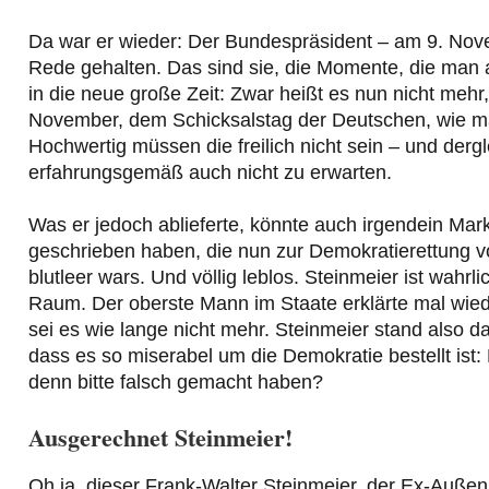
Da war er wieder: Der Bundespräsident – am 9. Nove
Rede gehalten. Das sind sie, die Momente, die man 
in die neue große Zeit: Zwar heißt es nun nicht mehr
November, dem Schicksalstag der Deutschen, wie m
Hochwertig müssen die freilich nicht sein – und der
erfahrungsgemäß auch nicht zu erwarten.
Was er jedoch ablieferte, könnte auch irgendein Marke
geschrieben haben, die nun zur Demokratierettung 
blutleer wars. Und völlig leblos. Steinmeier ist wahr
Raum. Der oberste Mann im Staate erklärte mal wiede
sei es wie lange nicht mehr. Steinmeier stand also 
dass es so miserabel um die Demokratie bestellt ist: 
denn bitte falsch gemacht haben?
Ausgerechnet Steinmeier!
Oh ja, dieser Frank-Walter Steinmeier, der Ex-Außen