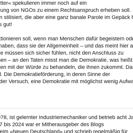
ter« spekulieren immer noch auf ein
erung von NGOs zu einem Rechtsanspruch erheben soll.
in stilisiert, die aber eine ganz banale Parole im Gepäck 
s gut!
nktionieren soll, wenn man Menschen dafür begeistern od
aben, dass sie der Allgemeinheit – und das meint hier 
ie müssen sich sicher fühlen, nicht den Anschluss zu
nen – an den Taten misst man die Demokratie, was heißt
ten mit der Würde zu behandeln, die ihnen zukommt. Da
. Die Demokratieförderung, in deren Sinne der
 der Versuch, eine Demokratie mit möglichst wenig Aufw
78, ist gelernter Industriemechaniker und betrieb acht J
7 bis 2024 war er Mitherausgeber des Blogs
beim »Neuen Deutschland« und schrieb regelmäßig für