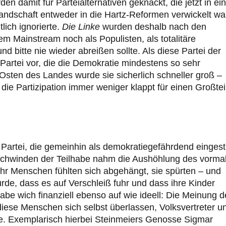
 damit für Parteialternativen geknackt, die jetzt in ein
landschaft entweder in die Hartz-Reformen verwickelt wa
ich ignorierte.
Die Linke
wurden deshalb nach den
m Mainstream noch als Populisten, als totalitäre
d bitte nie wieder abreißen sollte. Als diese Partei der
Partei vor, die die Demokratie mindestens so sehr
 Osten des Landes wurde sie sicherlich schneller groß –
 die Partizipation immer weniger klappt für einen Großtei
 Partei, die gemeinhin als demokratiegefährdend eingest
Schwinden der Teilhabe nahm die Aushöhlung des vorma
hr Menschen fühlten sich abgehängt, sie spürten – und
de, dass es auf Verschleiß fuhr und dass ihre Kinder
be wich finanziell ebenso auf wie ideell: Die Meinung d
iese Menschen sich selbst überlassen, Volksvertreter u
ie. Exemplarisch hierbei Steinmeiers Genosse Sigmar