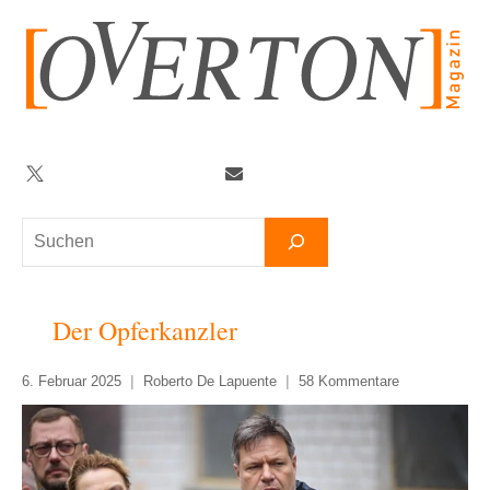
Zum
Inhalt
springen
Twitter
Facebook
YouTube
Telegram
Newsletter
Suchen
Der Opferkanzler
6. Februar 2025
Roberto De Lapuente
58 Kommentare