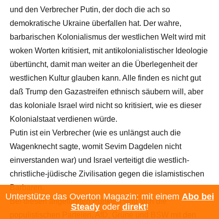
und den Verbrecher Putin, der doch die ach so
demokratische Ukraine überfallen hat. Der wahre,
barbarischen Kolonialismus der westlichen Welt wird mit
woken Worten kritisiert, mit antikolonialistischer Ideologie
übertüncht, damit man weiter an die Überlegenheit der
westlichen Kultur glauben kann. Alle finden es nicht gut
daß Trump den Gazastreifen ethnisch säubern will, aber
das koloniale Israel wird nicht so kritisiert, wie es dieser
Kolonialstaat verdienen würde.
Putin ist ein Verbrecher (wie es unlängst auch die
Wagenknecht sagte, womit Sevim Dagdelen nicht
einverstanden war) und Israel verteitigt die westlich-
christliche-jüdische Zivilisation gegen die islamistischen
Barbaren.
Unterstütze das Overton Magazin: mit einem
Abo bei
Bei diesen angeführten Punkten sind sich die
Steady
oder
direkt
!
populistischen Parteien, AfD, Grüne und BSW mit den