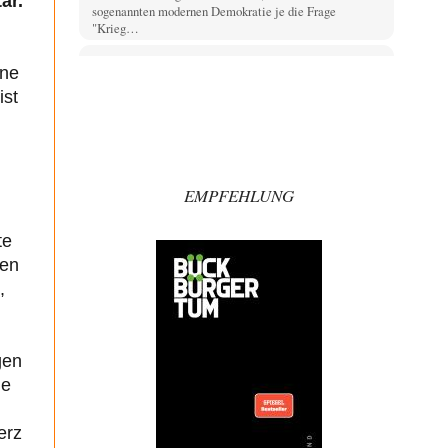
ar.
sogenannten modernen Demokratie je die Frage
"Krieg…
Artur_C
vor 37 Minuten zu:
ine
Rechts- oder Linksträger?
37
ist
Aber traut euch, mit einer Latzhose rumzulaufen.
Machen sie nicht. Zu geringes Aggressionspotential.
im-vertrauen-gesagt
vor 46 Minuten zu:
Helmut Schelsky – Der Mann, der den
33
Marxismus überlebte
EMPFEHLUNG
Was man sagen könnte das er die Rolle des Menschen
unterschätzt hat und ihm mehr…
te
Rubis
vor 2 Stunden zu:
den
Die von Selenskij angeordnete 40-Tage-
65
,
Operation hat den Krieg weiter eskaliert
Hallo venice im Link unten gibt es einen Screenshot
vielleicht ist es der Besagte.....
gen
Russischer Hacker
vor 3 Stunden zu:
Russische Blockade des Schwarzen Meeres
ie
32
Mit dem Westen gibt es keine Geschäfte mehr. Warum
hat Russland das nicht früher gemacht?…
erz