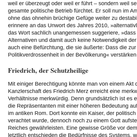
weil er überzeugt oder weil er führt – sondern weil s
gesamte politische Betrieb fürchtet. Er soll nun im A
ohne das ohnehin brüchige Gefüge weiter zu destabili
erinnere an das Unwort des Jahres 2010, »alternativl
das Wort sachlich unangemessen suggeriere, »dass 
Alternativen und damit auch keine Notwendigkeit de
auch eine Befürchtung, die sie äußerte: Dass die zur 
Politikverdrossenheit in der Bevölkerung« verstärke
Friedrich, der Schutzheilige
Mit einiger Berechtigung könnte man von einem Akt d
Kanzlerschaft des Friedrich Merz erreicht eine merk
Verhältnisse merkwürdig. Denn grundsätzlich ist es 
die Repräsentanten mit einer höheren Bedeutung au
im antiken Rom. Dort konnte ein Kaiser, der politisch
verachtet wurde, dennoch noch zu einem Gott aufsteige
Reiches gewährleisten. Eine gewisse Größe vor dem 
letztlich entschieden die Bedürfnisse des Systems, w