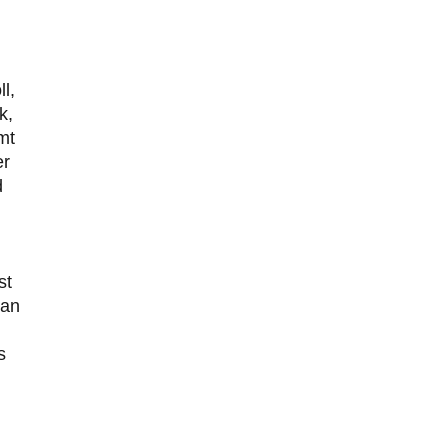
l,
k,
mt
er
d
st
man
s