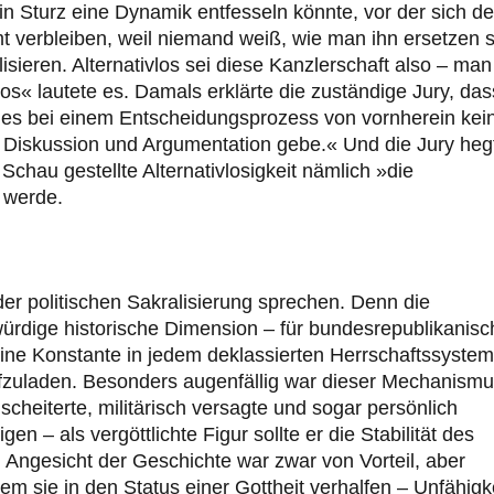
ein Sturz eine Dynamik entfesseln könnte, vor der sich de
mt verbleiben, weil niemand weiß, wie man ihn ersetzen s
sieren. Alternativlos sei diese Kanzlerschaft also – man
os« lautete es. Damals erklärte die zuständige Jury, das
es bei einem Entscheidungsprozess von vornherein kei
r Diskussion und Argumentation gebe.« Und die Jury heg
Schau gestellte Alternativlosigkeit nämlich »die
n werde.
er politischen Sakralisierung sprechen. Denn die
würdige historische Dimension – für bundesrepublikanisc
eine Konstante in jedem deklassierten Herrschaftssystem
fzuladen. Besonders augenfällig war dieser Mechanism
 scheiterte, militärisch versagte und sogar persönlich
n – als vergöttlichte Figur sollte er die Stabilität des
Angesicht der Geschichte war zwar von Vorteil, aber
em sie in den Status einer Gottheit verhalfen – Unfähigk