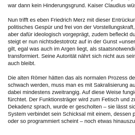
war dann kein Hinderungsgrund. Kaiser Claudius wüss
Nun trifft es eben Friedrich Merz mit dieser Entrück
politisches Gespür und frei von der Vorstellungskraft,
aber dafür ideologisch vorgeprägt, zudem befleckt 
steigt er nun nichtsdestotrotz auf in der Gunst »un
gilt, egal was auch im Argen liegt, als staatsnotwen
transformiert. Seine Autorität nährt sich nicht aus s
auch bleibt.
Die alten Römer hätten das als normalen Prozess des
schwach werden, muss man es mit Sakralisierung auff
dabei mindestens zweitrangig. Auf diese Weise fungi
fürchtet. Der Funktionsträger wird zum Fetisch und z
Dekadenz sprach, wurde er gescholten – sie lässt sic
System verbindet sein Schicksal mit einem, dessen pol
oder so programmiert scheint – noch etwas hinausz