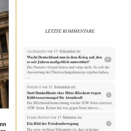
LETZTE KOMMENTARE
Archimedes
vor 17 Sekunden zu:
Wacht Deutschland nun in dem Krieg auf, den
47
es seit Jahren maßgeblich unterstützt?
Das Narrativ stimmt hinten und vorne nicht. So soll die
Auswertung der Überwachungskameras ergeben haben,
…
Patient 0
vor 31 Sekunden zu:
Statt Dunkelflaute eher Hitze-Blackout wegen
5
Kühlwassermangel für Atomkraft
Die Milchmädchenrechnung wieder 1GW Solar ersetzen
1GW Atom. Keiner hat was gegen Solar aber es…
Frank Herbert
vor 17 Minuten zu:
Ein Bild der Friedensbewegung
enn
5
Die erste wichtige Erkenntnis ist, dass in keiner