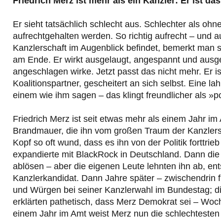
Friedrich Merz ist mehr als ein Kanzler: Er ist d
Er sieht tatsächlich schlecht aus. Schlechter als ohn
aufrechtgehalten werden. So richtig aufrecht – und aufr
Kanzlerschaft im Augenblick befindet, bemerkt man s
am Ende. Er wirkt ausgelaugt, angespannt und ausges
angeschlagen wirke. Jetzt passt das nicht mehr. Er ist
Koalitionspartner, gescheitert an sich selbst. Eine 
einem wie ihm sagen – das klingt freundlicher als »pol
Friedrich Merz ist seit etwas mehr als einem Jahr im
Brandmauer, die ihn vom großen Traum der Kanzlerscha
Kopf so oft wund, dass es ihn von der Politik forttrieb 
expandierte mit BlackRock in Deutschland. Dann die 
ablösen – aber die eigenen Leute lehnten ihn ab, ent
Kanzlerkandidat. Dann Jahre später – zwischendrin 
und Würgen bei seiner Kanzlerwahl im Bundestag; di
erklärten pathetisch, dass Merz Demokrat sei – Woch
einem Jahr im Amt weist Merz nun die schlechtesten B