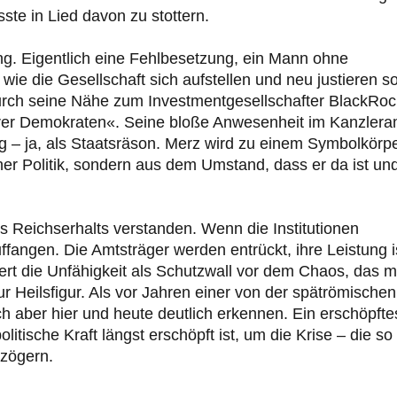
te in Lied davon zu stottern.
ung. Eigentlich eine Fehlbesetzung, ein Mann ohne
 wie die Gesellschaft sich aufstellen und neu justieren sol
durch seine Nähe zum Investmentgesellschafter BlackRoc
serer Demokraten«. Seine bloße Anwesenheit im Kanzlera
dig – ja, als Staatsräson. Merz wird zu einem Symbolkörp
einer Politik, sondern aus dem Umstand, dass er da ist un
 Reichserhalts verstanden. Wenn die Institutionen
angen. Die Amtsträger werden entrückt, ihre Leistung i
ert die Unfähigkeit als Schutzwall vor dem Chaos, das 
ur Heilsfigur. Als vor Jahren einer von der spätrömischen
h aber hier und heute deutlich erkennen. Ein erschöpfte
itische Kraft längst erschöpft ist, um die Krise – die so
uzögern.