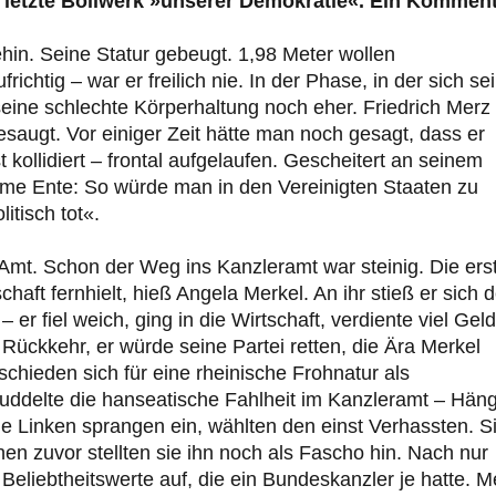
as letzte Bollwerk »unserer Demokratie«. Ein Komment
ehin. Seine Statur gebeugt. 1,98 Meter wollen
ichtig – war er freilich nie. In der Phase, in der sich se
eine schlechte Körperhaltung noch eher. Friedrich Merz 
augt. Vor einiger Zeit hätte man noch gesagt, dass er
 kollidiert – frontal aufgelaufen. Gescheitert an seinem
lahme Ente: So würde man in den Vereinigten Staaten zu
itisch tot«.
 Amt. Schon der Weg ins Kanzleramt war steinig. Die ers
ft fernhielt, hieß Angela Merkel. An ihr stieß er sich 
– er fiel weich, ging in die Wirtschaft, verdiente viel Geld
Rückkehr, er würde seine Partei retten, die Ära Merkel
schieden sich für eine rheinische Frohnatur als
fuddelte die hanseatische Fahlheit im Kanzleramt – Hän
e Linken sprangen ein, wählten den einst Verhassten. S
en zuvor stellten sie ihn noch als Fascho hin. Nach nur
eliebtheitswerte auf, die ein Bundeskanzler je hatte. M