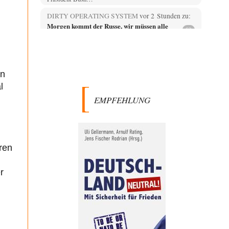
DIRTY OPERATING SYSTEM
vor 2 Stunden zu:
Morgen kommt der Russe, wir müssen alle
62
sterben!
@Russischer Hacker Selbstverständlich gibt es auch in
Russland Propaganda. Das würde ich nicht bestreiten
wollen.…
on
Otto Motto
vor 2 Stunden zu:
l
Wie arm sind wir, Herr Schneider?
15
EMPFEHLUNG
Ja, wo könnte wohl ein Interview mit dem Schneider
noch erscheinen? Ganz aktuell beim DLF…
Mischa
vor 2 Stunden zu:
Russische Blockade des Schwarzen Meeres
21
Celler Loch, CSD-Anschlag, alles schon da für den 6.9. -
ren
jetzt fehlt eigentlich nur nocjh…
Kowolski
vor 2 Stunden zu:
r
Helmut Schelsky – Der Mann, der den
26
Marxismus überlebte
Vor ca. 10 Jahren war ich einmal zum Tag der offenen
Tür beim Institut für…
Ute Plass
vor 3 Stunden zu: