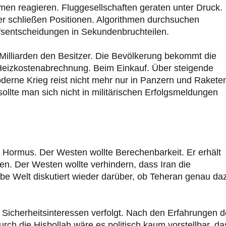
men reagieren. Fluggesellschaften geraten unter Druck.
r schließen Positionen. Algorithmen durchsuchen
fsentscheidungen in Sekundenbruchteilen.
illiarden den Besitzer. Die Bevölkerung bekommt die
r Heizkostenabrechnung. Beim Einkauf. Über steigende
derne Krieg reist nicht mehr nur in Panzern und Rakete
sollte man sich nicht in militärischen Erfolgsmeldungen
ber Hormus. Der Westen wollte Berechenbarkeit. Er erhält
. Der Westen wollte verhindern, dass Iran die
lbe Welt diskutiert wieder darüber, ob Teheran genau da
 Sicherheitsinteressen verfolgt. Nach den Erfahrungen d
h die Hisbollah wäre es politisch kaum vorstellbar, da