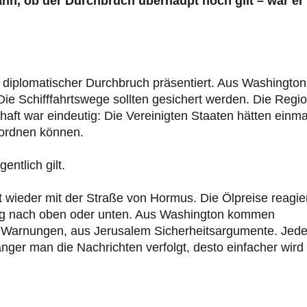
n, ob der Durchbruch überhaupt noch gilt – war er
n diplomatischer Durchbruch präsentiert. Aus Washington
ie Schifffahrtswege sollten gesichert werden. Die Regi
chaft war eindeutig: Die Vereinigten Staaten hätten einma
 ordnen können.
ntlich gilt.
ht wieder mit der Straße von Hormus. Die Ölpreise reagie
ung nach oben oder unten. Aus Washington kommen
 Warnungen, aus Jerusalem Sicherheitsargumente. Jede
änger man die Nachrichten verfolgt, desto einfacher wird