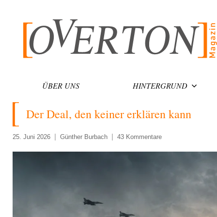
Zum
Inhalt
springen
ÜBER UNS
HINTERGRUND
Der Deal, den keiner erklären kann
25. Juni 2026
Günther Burbach
43 Kommentare