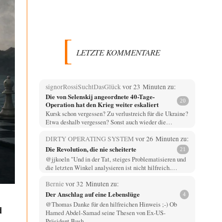
LETZTE KOMMENTARE
signorRossiSuchtDasGlück
vor 23 Minuten zu:
Die von Selenskij angeordnete 40-Tage-
20
Operation hat den Krieg weiter eskaliert
Kursk schon vergessen? Zu verlustreich für die Ukraine?
Etwa deshalb vergessen? Sonst auch wieder die…
DIRTY OPERATING SYSTEM
vor 26 Minuten zu:
Die Revolution, die nie scheiterte
21
@jjkoeln "Und in der Tat, steiges Problematisieren und
die letzten Winkel analysieren ist nicht hilfreich.…
Bernie
vor 32 Minuten zu:
Der Anschlag auf eine Lebenslüge
4
@Thomas Danke für den hilfreichen Hinweis ;-) Ob
d
Hamed Abdel-Samad seine Thesen von Ex-US-
Präsident Bush…