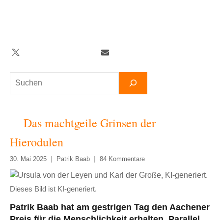
Zum
Inhalt
springen
Twitter
Facebook
YouTube
Telegram
Newsletter
Suchen
Das machtgeile Grinsen der
Hierodulen
30. Mai 2025
Patrik Baab
84 Kommentare
Dieses Bild ist KI-generiert.
Patrik Baab hat am gestrigen Tag den Aachener
Preis für die Menschlichkeit erhalten. Parallel