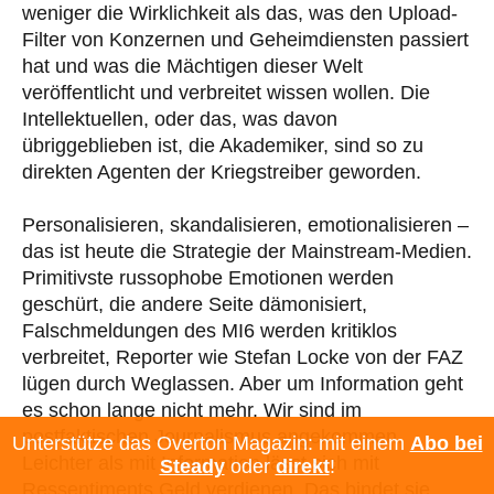
weniger die Wirklichkeit als das, was den Upload-
Filter von Konzernen und Geheimdiensten passiert
hat und was die Mächtigen dieser Welt
veröffentlicht und verbreitet wissen wollen. Die
Intellektuellen, oder das, was davon
übriggeblieben ist, die Akademiker, sind so zu
direkten Agenten der Kriegstreiber geworden.
Personalisieren, skandalisieren, emotionalisieren –
das ist heute die Strategie der Mainstream-Medien.
Primitivste russophobe Emotionen werden
geschürt, die andere Seite dämonisiert,
Falschmeldungen des MI6 werden kritiklos
verbreitet, Reporter wie Stefan Locke von der FAZ
lügen durch Weglassen. Aber um Information geht
es schon lange nicht mehr. Wir sind im
postfaktischen Journalismus angekommen.
Unterstütze das Overton Magazin: mit einem
Abo bei
Leichter als mit Information lässt sich mit
Steady
oder
direkt
!
Ressentiments Geld verdienen. Das bindet sie