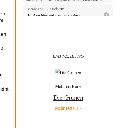
Bernie
vor 1 Stunde zu:
den
Der Anschlag auf eine Lebenslüge
4
ei
@Thomas Danke für den hilfreichen Hinweis ;-) Ob
Hamed Abdel-Samad seine Thesen von Ex-US-
Präsident Bush…
ten,
Klau-Die
vor 2 Stunden zu:
Helmut Schelsky – Der Mann, der den
pp
27
Marxismus überlebte
EMPFEHLUNG
Er fragte, wem Fabriken gehören. Die Gegenwart zwingt
zu einer anderen Frage: Wer besitzt die…
DIRTY OPERATING SYSTEM
vor 2 Stunden zu:
Morgen kommt der Russe, wir müssen alle
e
62
sterben!
@Russischer Hacker Selbstverständlich gibt es auch in
Matthias Rude
eint
Russland Propaganda. Das würde ich nicht bestreiten
wollen.…
Die Grünen
Otto Motto
vor 3 Stunden zu:
Mehr Details »
Wie arm sind wir, Herr Schneider?
15
Ja, wo könnte wohl ein Interview mit dem Schneider
noch erscheinen? Ganz aktuell beim DLF…