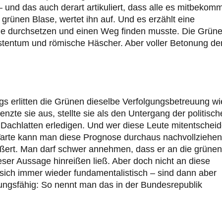
 – und das auch derart artikuliert, dass alle es mitbekom
r grünen Blase, wertet ihn auf. Und es erzählt eine
de durchsetzen und einen Weg finden musste. Die Grün
istentum und römische Häscher. Aber voller Betonung de
gs erlitten die Grünen dieselbe Verfolgungsbetreuung wi
nzte sie aus, stellte sie als den Untergang der politisc
t Dachlatten erledigen. Und wer diese Leute mitentschei
 Warte kann man diese Prognose durchaus nachvollziehen
ußert. Man darf schwer annehmen, dass er an die grünen
ieser Aussage hinreißen ließ. Aber doch nicht an diese
 sich immer wieder fundamentalistisch – sind dann aber
rungsfähig: So nennt man das in der Bundesrepublik