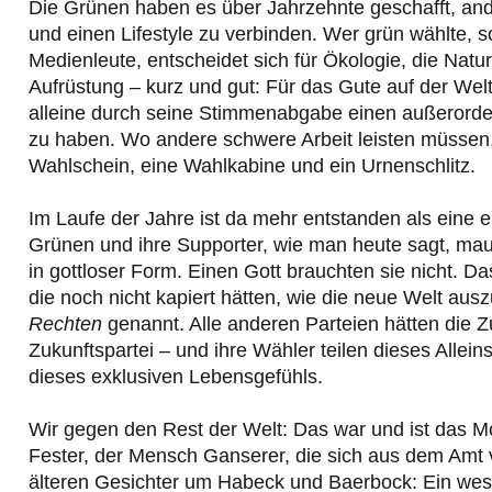
Die Grünen haben es über Jahrzehnte geschafft, ande
und einen Lifestyle zu verbinden. Wer grün wählte, 
Medienleute, entscheidet sich für Ökologie, die Natu
Aufrüstung – kurz und gut: Für das Gute auf der Welt
alleine durch seine Stimmenabgabe einen außerordent
zu haben. Wo andere schwere Arbeit leisten müssen
Wahlschein, eine Wahlkabine und ein Urnenschlitz.
Im Laufe der Jahre ist da mehr entstanden als eine ei
Grünen und ihre Supporter, wie man heute sagt, mau
in gottloser Form. Einen Gott brauchten sie nicht. 
die noch nicht kapiert hätten, wie die neue Welt a
Rechten
genannt. Alle anderen Parteien hätten die Z
Zukunftspartei – und ihre Wähler teilen dieses Allei
dieses exklusiven Lebensgefühls.
Wir gegen den Rest der Welt: Das war und ist das Mo
Fester, der Mensch Ganserer, die sich aus dem Amt v
älteren Gesichter um Habeck und Baerbock: Ein wes