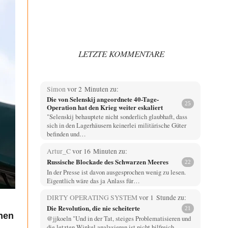
LETZTE KOMMENTARE
Simon
vor 2 Minuten zu:
Die von Selenskij angeordnete 40-Tage-
25
Operation hat den Krieg weiter eskaliert
"Selenskij behauptete nicht sonderlich glaubhaft, dass
sich in den Lagerhäusern keinerlei militärische Güter
befinden und…
Artur_C
vor 16 Minuten zu:
Russische Blockade des Schwarzen Meeres
22
In der Presse ist davon ausgesprochen wenig zu lesen.
Eigentlich wäre das ja Anlass für…
DIRTY OPERATING SYSTEM
vor 1 Stunde zu:
Die Revolution, die nie scheiterte
21
chen
@jjkoeln "Und in der Tat, steiges Problematisieren und
die letzten Winkel analysieren ist nicht hilfreich.…