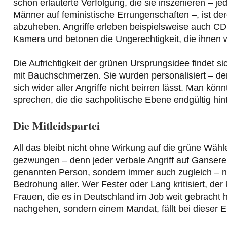
schon erläuterte Verfolgung, die sie inszenieren – jed
Männer auf feministische Errungenschaften –, ist d
abzuheben. Angriffe erleben beispielsweise auch CDU-
Kamera und betonen die Ungerechtigkeit, die ihnen wid
Die Aufrichtigkeit der grünen Ursprungsidee findet si
mit Bauchschmerzen. Sie wurden personalisiert – der gr
sich wider aller Angriffe nicht beirren lässt. Man kön
sprechen, die die sachpolitische Ebene endgültig hin
Die Mitleidspartei
All das bleibt nicht ohne Wirkung auf die grüne Wäh
gezwungen – denn jeder verbale Angriff auf Ganserer,
genannten Person, sondern immer auch zugleich – nach
Bedrohung aller. Wer Fester oder Lang kritisiert, der 
Frauen, die es in Deutschland im Job weit gebrach
nachgehen, sondern einem Mandat, fällt bei dieser E