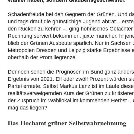
Wähler haben, sondern Glaubensgeschwister.
Schadenfreude bei den Gegnern der Grünen. Und das 
und tags drauf die grünstichige Jugend abtrat – erste
den Rücken zu kehren –, ging höhnisches Gelächter d
Rechnung serviert bekommen, juxte mancher. In jen
blieb der Grünen Ausbeute spärlich. Nur in Sachsen 
Metropolen Dresden und Leipzig starke Ergebnisse e
oberhalb der Promillegrenze.
Dennoch sehen die Prognosen im Bund ganz anders a
Ergebnis von 2021. Elf oder zwölf Prozent würden sie
Partei erntete. Selbst Markus Lanz ist im Laufe die
realitätsverweigernden Kurs der Grünen zu kritisiere
der Zuspruch im Wahllokal im kommenden Herbst – od
mag das liegen?
Das Hochamt grüner Selbstwahrnehmung