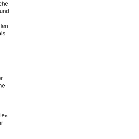
sche
 und
ilen
als
er
ne
die«
hr