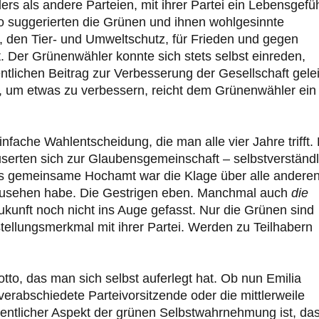
rs als andere Parteien, mit ihrer Partei ein Lebensgefü
so suggerierten die Grünen und ihnen wohlgesinnte
r, den Tier- und Umweltschutz, für Frieden und gegen
. Der Grünenwähler konnte sich stets selbst einreden,
lichen Beitrag zur Verbesserung der Gesellschaft gelei
, um etwas zu verbessern, reicht dem Grünenwähler ein
nfache Wahlentscheidung, die man alle vier Jahre trifft.
serten sich zur Glaubensgemeinschaft – selbstverständl
Das gemeinsame Hochamt war die Klage über alle anderen
uszusehen habe. Die Gestrigen eben. Manchmal auch
die
ukunft noch nicht ins Auge gefasst. Nur die Grünen sind
nstellungsmerkmal mit ihrer Partei. Werden zu Teilhabern
tto, das man sich selbst auferlegt hat. Ob nun Emilia
erabschiedete Parteivorsitzende oder die mittlerweile
entlicher Aspekt der grünen Selbstwahrnehmung ist, da