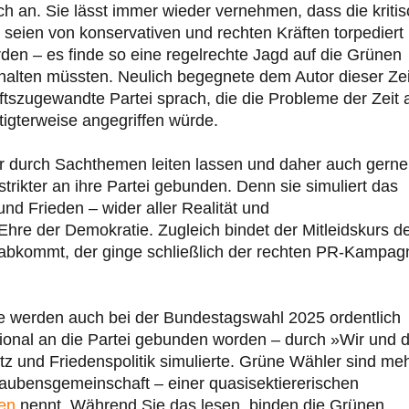
ich an. Sie lässt immer wieder vernehmen, dass die kriti
 seien von konservativen und rechten Kräften torpediert
rden – es finde so eine regelrechte Jagd auf die Grünen
nhalten müssten. Neulich begegnete dem Autor dieser Ze
ftszugewandte Partei sprach, die die Probleme der Zeit 
tigterweise angegriffen würde.
her durch Sachthemen leiten lassen und daher auch gerne
ikter an ihre Partei gebunden. Denn sie simuliert das
nd Frieden – wider aller Realität und
Ehre der Demokratie. Zugleich bindet der Mitleidskurs d
 abkommt, der ginge schließlich der rechten PR-Kampag
Sie werden auch bei der Bundestagswahl 2025 ordentlich
tional an die Partei gebunden worden – durch »Wir und 
z und Friedenspolitik simulierte. Grüne Wähler sind me
Glaubensgemeinschaft – einer quasisektiererischen
len
nennt. Während Sie das lesen, binden die Grünen