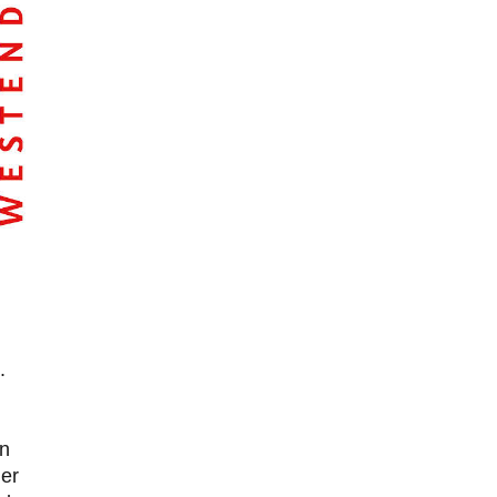
ratzefatz
vor 13 Stunden zu:
Klimalüge und Klimadiktatur?
31
Es gibt genau zwei Faktoren, die für unser Klima
(eigentlich: die Klimata der verschiedenen
Klimazonen)…
arth_
vor 15 Stunden zu:
Sollte Bundeswehrwerbung verboten werden?
33
Nr. 6 halte ich für thematisch verfehlt. Unabhängig
davon wie man zu Saudibarbarien oder der…
W. Heines
vor 15 Stunden zu:
Junglöwen des Kalifats
3
Vielen Dank an die Autoren des Artikels dafür, daß sie
die Situation einer Ethnie beleuchten,…
Zack15
vor 22 Stunden zu:
.
Leihmutterschaft als Zweig des
34
Transhumanismus
Spahn ist an seiner offensichtlichen kognitiven
Dissonanz gescheitert, und weil Viele in seiner Partei
en
auf…
her