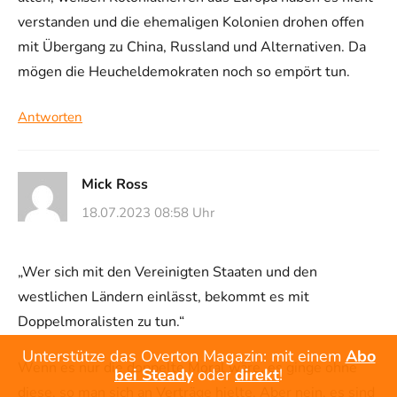
verstanden und die ehemaligen Kolonien drohen offen
mit Übergang zu China, Russland und Alternativen. Da
mögen die Heucheldemokraten noch so empört tun.
Antworten
Mick Ross
18.07.2023 08:58 Uhr
„Wer sich mit den Vereinigten Staaten und den
westlichen Ländern einlässt, bekommt es mit
Doppelmoralisten zu tun.“
Unterstütze das Overton Magazin: mit einem
Abo
Wenn es nur die doppelte Moral wäre, es ginge ohne
bei Steady
oder
direkt
!
diese, so man sich an Verträge hielte. Aber nein, es sind