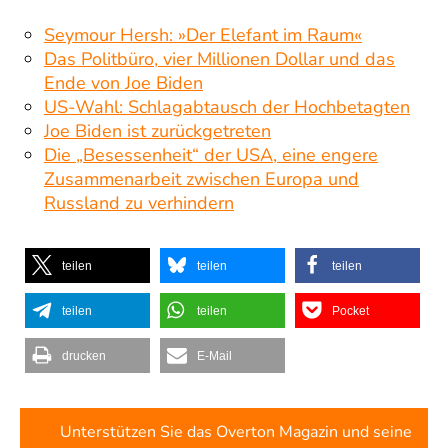
Seymour Hersh: »Der Elefant im Raum«
Das Politbüro, vier Millionen Dollar und das
Ende von Joe Biden
US-Wahl: Schlagabtausch der Hochbetagten
Joe Biden ist zurückgetreten
Die „Besessenheit“ der USA, eine engere
Zusammenarbeit zwischen Europa und
Russland zu verhindern
teilen
teilen
teilen
teilen
teilen
Pocket
drucken
E-Mail
Unterstützen Sie das Overton Magazin und seine