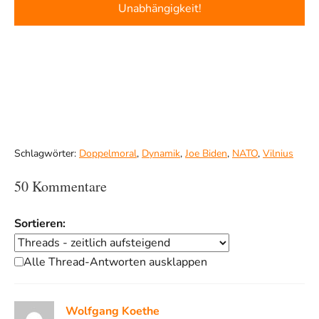
Unabhängigkeit!
Schlagwörter:
Doppelmoral
,
Dynamik
,
Joe Biden
,
NATO
,
Vilnius
50 Kommentare
Sortieren:
Alle Thread-Antworten ausklappen
Wolfgang Koethe