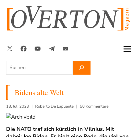
Zum
Inhalt
springen
Twitter
Facebook
YouTube
Telegram
Newsletter
Suchen
Bidens alte Welt
18. Juli 2023
Roberto De Lapuente
50 Kommentare
Die NATO traf sich kürzlich in Vilnius. Mit
dabei: Joe Biden. Er hielt eine Rede, die viel von