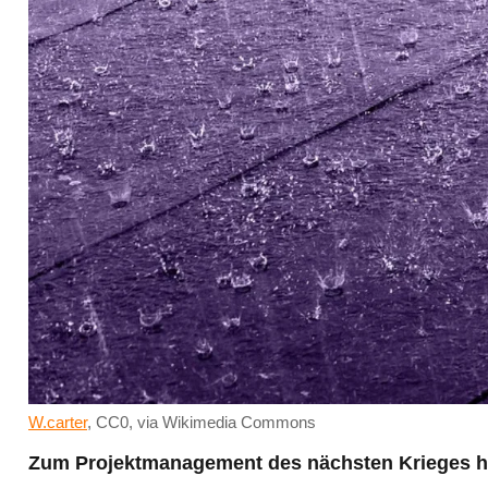
W.carter
, CC0, via Wikimedia Commons
Zum Projektmanagement des nächsten Krieges hie