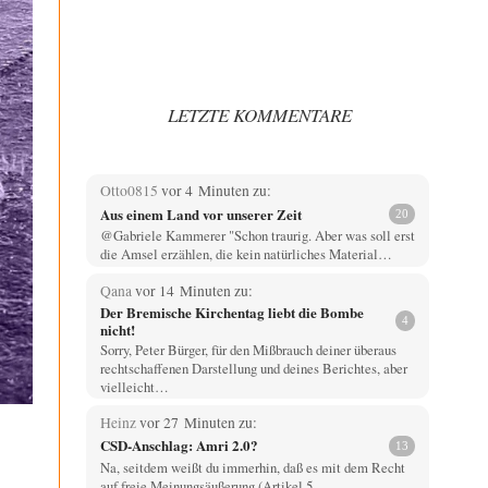
LETZTE KOMMENTARE
Otto0815
vor 4 Minuten zu:
Aus einem Land vor unserer Zeit
20
@Gabriele Kammerer "Schon traurig. Aber was soll erst
die Amsel erzählen, die kein natürliches Material…
Qana
vor 14 Minuten zu:
Der Bremische Kirchentag liebt die Bombe
4
nicht!
Sorry, Peter Bürger, für den Mißbrauch deiner überaus
rechtschaffenen Darstellung und deines Berichtes, aber
vielleicht…
Heinz
vor 27 Minuten zu:
CSD-Anschlag: Amri 2.0?
13
Na, seitdem weißt du immerhin, daß es mit dem Recht
auf freie Meinungsäußerung (Artikel 5…