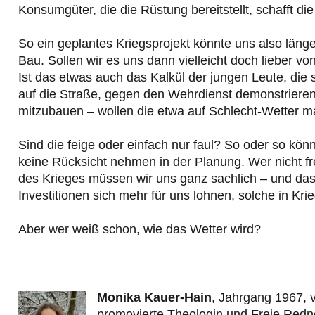
Konsumgüter, die die Rüstung bereitstellt, schafft d
So ein geplantes Kriegsprojekt könnte uns also länge
Bau. Sollen wir es uns dann vielleicht doch lieber v
Ist das etwas auch das Kalkül der jungen Leute, die 
auf die Straße, gegen den Wehrdienst demonstrierend
mitzubauen – wollen die etwa auf Schlecht-Wetter 
Sind die feige oder einfach nur faul? So oder so kö
keine Rücksicht nehmen in der Planung. Wer nicht fre
des Krieges müssen wir uns ganz sachlich – und das h
Investitionen sich mehr für uns lohnen, solche in Kr
Aber wer weiß schon, wie das Wetter wird?
Monika Kauer-Hain
, Jahrgang 1967, v
promovierte Theologin und Freie Redner