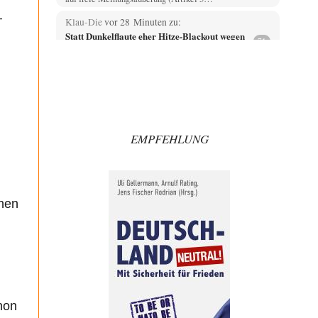
–
Klau-Die
vor 28 Minuten zu:
Statt Dunkelflaute eher Hitze-Blackout wegen
71
Kühlwassermangel für Atomkraft
Würden PV-Anlagen zu Marktbedingungen betrieben,
würden sie sich beim derzeitigen Ausbaustand kaum
lohnen. Ob sich…
Heinz
vor 46 Minuten zu:
Territoriale Neuordnung der Ukraine?
33
EMPFEHLUNG
....vor allem wenn man dann noch die Vergleichswerte
der Ukraine, um die es ja aktuell…
Gunther
vor 48 Minuten zu:
Wien, die heißeste Stadt
37
In der gleichen Stadt ist mit Sicherheit die Temperatur
inen
bei einer Mitteltemperatur von 41 Grad…
Theo Noestonto
vor 2 Stunden zu:
Die Macht der KI-Besitzer
17
@DIRTY OPERATING SYSTEM Ihre Argumentation
teile ich, soweit wir uns auf den aktuellen Moment
beziehen.…
hon
Routard
vor 2 Stunden zu: