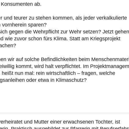
ie Konsumenten ab.
r und teurer zu stehen kommen, als jeder verkalkulierte
on vornherein sparen?
sich gegen die Wehrpflicht zur Wehr setzen? Jetzt gehen
 wie zuvor schon fürs Klima. Statt am Kriegsprojekt
machen?
nnen wir auf solche Befindlichkeiten beim Menschenmateri
iwillig kommt, wird halt verpflichtet. Im Projektmanage
eißt nun mal: rein wirtschaftlich – fragen, welche
iegsanleihen oder etwa in Klimaschutz?
erheiratet und Mutter einer erwachsenen Tochter, ist
in. Praktisch ausgebildet zur Pfarrerin mit Berufserfah