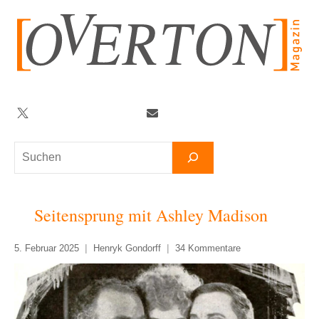
Zum
Inhalt
springen
Twitter
Facebook
YouTube
Telegram
Newsletter
Suchen
Seitensprung mit Ashley Madison
5. Februar 2025
Henryk Gondorff
34 Kommentare