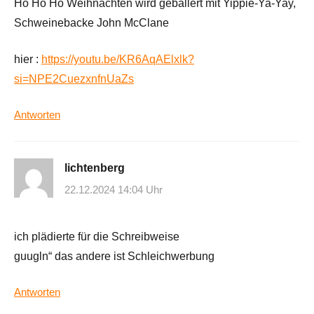
Ho Ho Ho Weihnachten wird geballert mit Yippie-Ya-Yay,
Schweinebacke John McClane
hier :
https://youtu.be/KR6AqAElxlk?
si=NPE2CuezxnfnUaZs
Antworten
lichtenberg
22.12.2024 14:04 Uhr
ich plädierte für die Schreibweise
guugln“ das andere ist Schleichwerbung
Antworten