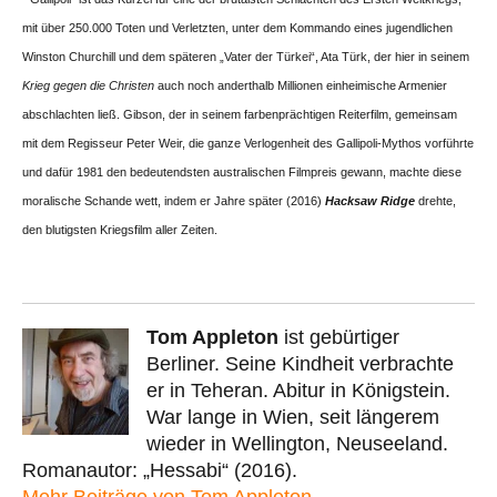
mit über 250.000 Toten und Verletzten, unter dem Kommando eines jugendlichen
Winston Churchill und dem späteren „Vater der Türkei“, Ata Türk, der hier in seinem
Krieg gegen die Christen
auch noch anderthalb Millionen einheimische Armenier
abschlachten ließ. Gibson, der in seinem farbenprächtigen Reiterfilm, gemeinsam
mit dem Regisseur Peter Weir, die ganze Verlogenheit des Gallipoli-Mythos vorführte
und dafür 1981 den bedeutendsten australischen Filmpreis gewann, machte diese
moralische Schande wett, indem er Jahre später (2016)
Hacksaw Ridge
drehte,
den blutigsten Kriegsfilm aller Zeiten.
Tom Appleton
ist gebürtiger
Berliner. Seine Kindheit verbrachte
er in Teheran. Abitur in Königstein.
War lange in Wien, seit längerem
wieder in Wellington, Neuseeland.
Romanautor: „Hessabi“ (2016).