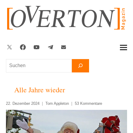
Zum
Inhalt
springen
Twitter
Facebook
YouTube
Telegram
Newsletter
Suchen
Alle Jahre wieder
22. Dezember 2024
Tom Appleton
53 Kommentare