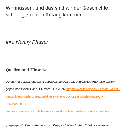
Wir müssen, und das sind wir der Geschichte
schuldig, vor den Anfang kommen.
Ihre Nanny Phaser
Quellen und Hinweise
„Krieg muss nach Russland getragen werden“: CDU-Experte fordert Eskalation –
gegen den Worst Case
, FR vom 14.2.2024:
https://www.fr.de/politik/ukraine-waffen-
deutschland-forderung-appell-kiesewetter-cdu-russland-krieg-putin-zr-
92825380.html?
itm_source=story_detail&itm_medium=interaction_bar&itm_campaign=share
„Tagesguck“. Das Statement zum Krieg im Nahen Osten,
2024, Kaya Yanar: