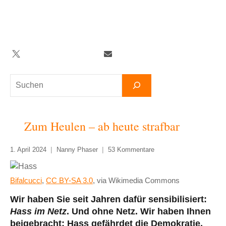
Zum
Inhalt
springen
Twitter
Facebook
YouTube
Telegram
Newsletter
Suchen
Zum Heulen – ab heute strafbar
1. April 2024
Nanny Phaser
53 Kommentare
Bifalcucci
,
CC BY-SA 3.0
, via Wikimedia Commons
Wir haben Sie seit Jahren dafür sensibilisiert:
Hass im Netz
. Und ohne Netz. Wir haben Ihnen
beigebracht: Hass gefährdet die Demokratie,