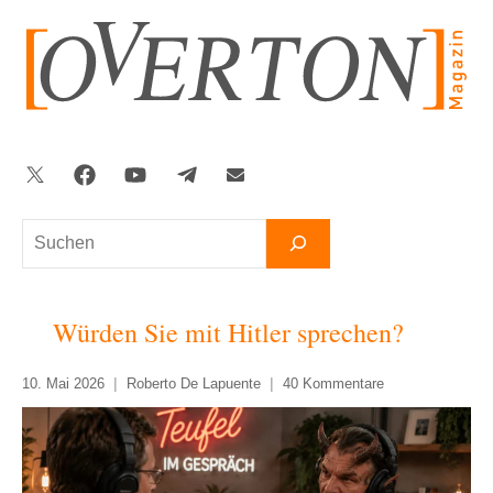
Zum
Inhalt
springen
Twitter
Facebook
YouTube
Telegram
Newsletter
Suchen
Würden Sie mit Hitler sprechen?
10. Mai 2026
Roberto De Lapuente
40 Kommentare