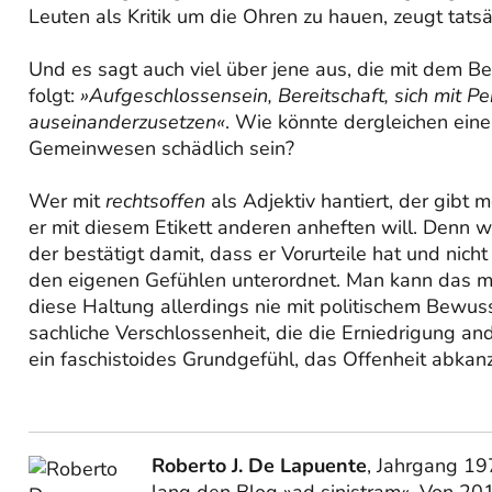
Leuten als Kritik um die Ohren zu hauen, zeugt tat
Und es sagt auch viel über jene aus, die mit dem Be
folgt:
»Aufgeschlossensein, Bereitschaft, sich mit
auseinanderzusetzen«
. Wie könnte dergleichen eine
Gemeinwesen schädlich sein?
Wer mit
rechtsoffen
als Adjektiv hantiert, der gibt 
er mit diesem Etikett anderen anheften will. Den
der bestätigt damit, dass er Vorurteile hat und nic
den eigenen Gefühlen unterordnet. Man kann das m
diese Haltung allerdings nie mit politischem Bewusst
sachliche Verschlossenheit, die die Erniedrigung and
ein faschistoides Grundgefühl, das Offenheit abkanz
Roberto J. De Lapuente
, Jahrgang 197
lang den Blog »ad sinistram«. Von 20