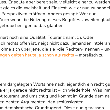
. Er sollte aber bereit sein, vielleicht einer zu werden
ht gleich die Weisheit und Einsicht, wie er nun zu hande
Ihm Perspektiven eröffnen. Anders gesagt: Wer nun
s. Auch wenn die Nutzung dieses Begriffes zuweilen gla
r gebrauchen, genau das glauben.
ert noch eine Qualität: Toleranz nämlich. Oder
ach rechts offen ist, neigt nicht dazu, jemanden intoleran
, ohne sich über jene, die sie »die Rechten« nennen – un
ngen gelten heute ja schon als rechts
– moralisch zu
 dem dargelegten Wortsinne nach, eigentlich ein recht gu
a er ja gerade nicht rechts ist – ich wiederhole: Was im
ibt tolerant und umsichtig und kommt im Grunde dem na
den besten Argumenten, den schlüssigsten
 eine demokratische Grundtugend. Diese nun gewissen