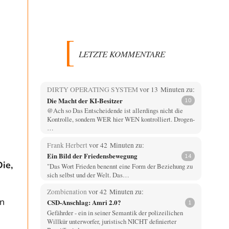
LETZTE KOMMENTARE
DIRTY OPERATING SYSTEM
vor 13 Minuten zu:
Die Macht der KI-Besitzer
10
@Ach so Das Entscheidende ist allerdings nicht die
Kontrolle, sondern WER hier WEN kontrolliert. Drogen-
…
Frank Herbert
vor 42 Minuten zu:
Ein Bild der Friedensbewegung
14
ie,
"Das Wort Frieden benennt eine Form der Beziehung zu
sich selbst und der Welt. Das…
Zombienation
vor 42 Minuten zu:
en
CSD-Anschlag: Amri 2.0?
1
Gefährder - ein in seiner Semantik der polizeilichen
.
Willkür unterworfer, juristisch NICHT definierter