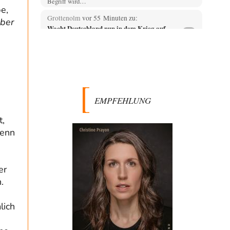
Begriff wird…
e,
Grottenolm
vor 55 Minuten zu:
über
Wacht Deutschland nun in dem Krieg auf,
71
den es seit Jahren maßgeblich unterstützt?
Summa Summaraum, einen echten Journalisten mit
Erfahrung, ja so was gibt es noch außerhalb der…
Zelgadiss
vor 1 Stunde zu:
Statt Dunkelflaute eher Hitze-Blackout wegen
53
Kühlwassermangel für Atomkraft
EMPFEHLUNG
technisch gesehen einfach. das ist lustig. bitte erhellen
sie uns wie man energieproblem los über…
t,
Grottenolm
vor 1 Stunde zu:
wenn
Die von Selenskij angeordnete 40-Tage-
67
Operation hat den Krieg weiter eskaliert
Natürlich ist Russland scheinbar zögerlich,
inkonsequent, reagiert immer nur . Aber es ist vielleicht,
er
wie…
.
Egbert Quirl
vor 2 Stunden zu:
Absurde Debatte um Ceuta-„Invasion“ durch
13
lich
Marokko vertieft EU-Spaltung
Vielleicht haben wir es ja mit einem Bündnis an
Gegengewichten zu tun, die selbstverständlich auf…