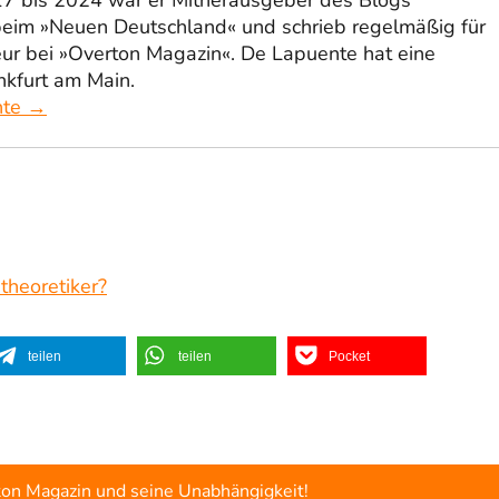
beim »Neuen Deutschland« und schrieb regelmäßig für
eur bei »Overton Magazin«. De Lapuente hat eine
nkfurt am Main.
nte →
stheoretiker?
teilen
teilen
Pocket
ton Magazin und seine Unabhängigkeit!