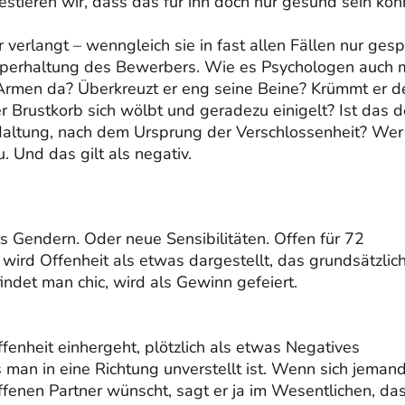
ttestieren wir, dass das für ihn doch nur gesund sein kön
erlangt – wenngleich sie in fast allen Fällen nur gesp
 Körperhaltung des Bewerbers. Wie es Psychologen auch 
n Armen da? Überkreuzt er eng seine Beine? Krümmt er d
 Brustkorb sich wölbt und geradezu einigelt? Ist das d
Haltung, nach dem Ursprung der Verschlossenheit? Wer
. Und das gilt als negativ.
rs Gendern. Oder neue Sensibilitäten. Offen für 72
wird Offenheit als etwas dargestellt, das grundsätzlic
indet man chic, wird als Gewinn gefeiert.
ffenheit einhergeht, plötzlich als etwas Negatives
man in eine Richtung unverstellt ist. Wenn sich jemand
offenen Partner wünscht, sagt er ja im Wesentlichen, da