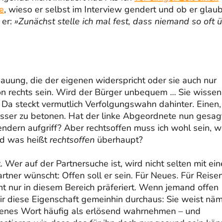
e
, wieso er selbst im Interview gendert und ob er glaub
 er:
»Zunächst stelle ich mal fest, dass niemand so oft 
chauung, die der eigenen widerspricht oder sie auch nur
 von rechts sein. Wird der Bürger unbequem … Sie wissen
 Da steckt vermutlich Verfolgungswahn dahinter. Einen,
sser zu betonen. Hat der linke Abgeordnete nun gesag
endern aufgriff? Aber rechtsoffen muss ich wohl sein, 
nd was heißt
rechtsoffen
überhaupt?
 Wer auf der Partnersuche ist, wird nicht selten mit ein
rtner wünscht: Offen soll er sein. Für Neues. Für Reisen
cht nur in diesem Bereich präferiert. Wenn jemand offen
wir diese Eigenschaft gemeinhin durchaus: Sie weist näm
offenes Wort häufig als erlösend wahrnehmen – und