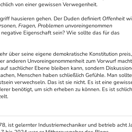
sächlich von einer gewissen Verwegenheit.
griff hausieren gehen. Der Duden definiert
Offenheit
wi
 Personen, Fragen, Problemen unvoreingenommen
 negative Eigenschaft sein? Wie sollte das für das
mehr über seine eigene demokratische Konstitution preis,
n wer anderen Unvoreingenommenheit zum Vorwurf macht
ht auf sachlicher Ebene bleiben kann, sondern Diskussio
achen, Menschen haben schließlich Gefühle. Man sollte
sein verwechseln. Das ist sie nicht. Es ist eine gewiss
erer benötigt, um sich erheben zu können. Es ist schlich
elt.
8, ist gelernter Industriemechaniker und betrieb acht J
17 bis 2024 war er Mitherausgeber des Blogs