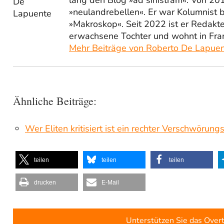
»neulandrebellen«. Er war Kolumnist 
»Makroskop«. Seit 2022 ist er Redakt
erwachsene Tochter und wohnt in Fra
Mehr Beiträge von Roberto De Lapue
Ähnliche Beiträge:
Wer Eliten kritisiert ist ein rechter Verschwörung
teilen
teilen
teilen
drucken
E-Mail
Unterstützen Sie das Over