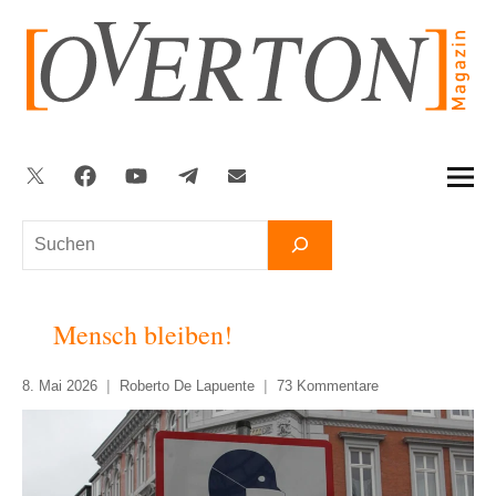
Zum
Inhalt
springen
Twitter
Facebook
YouTube
Telegram
Newsletter
Suchen
Mensch bleiben!
8. Mai 2026
Roberto De Lapuente
73 Kommentare