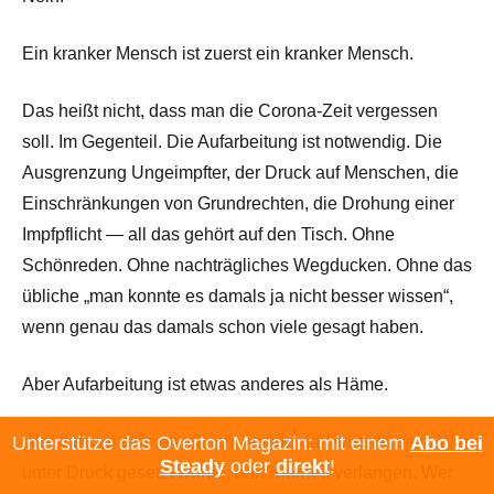
Ein kranker Mensch ist zuerst ein kranker Mensch.
Das heißt nicht, dass man die Corona-Zeit vergessen
soll. Im Gegenteil. Die Aufarbeitung ist notwendig. Die
Ausgrenzung Ungeimpfter, der Druck auf Menschen, die
Einschränkungen von Grundrechten, die Drohung einer
Impfpflicht — all das gehört auf den Tisch. Ohne
Schönreden. Ohne nachträgliches Wegducken. Ohne das
übliche „man konnte es damals ja nicht besser wissen“,
wenn genau das damals schon viele gesagt haben.
Aber Aufarbeitung ist etwas anderes als Häme.
Unterstütze das Overton Magazin: mit einem
Abo bei
Wer damals entmenschlicht wurde, darf wütend sein. Wer
Steady
oder
direkt
!
unter Druck gesetzt wurde, darf Klarheit verlangen. Wer