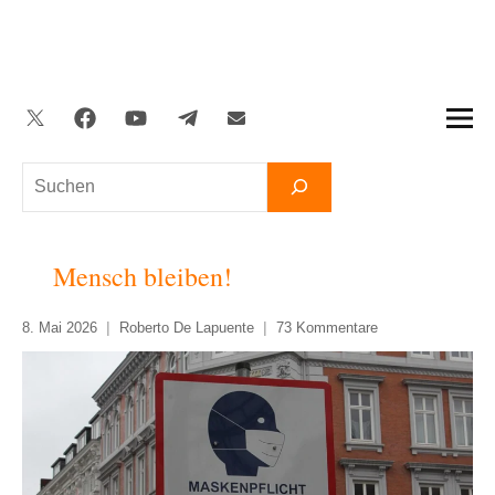
Zum
Inhalt
springen
Twitter
Facebook
YouTube
Telegram
Newsletter
Suchen
Mensch bleiben!
8. Mai 2026
Roberto De Lapuente
73 Kommentare