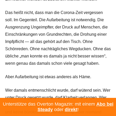
Das heißt nicht, dass man die Corona-Zeit vergessen
soll. Im Gegenteil. Die Aufarbeitung ist notwendig. Die
Ausgrenzung Ungeimpfter, der Druck auf Menschen, die
Einschränkungen von Grundrechten, die Drohung einer
Impfpflicht — all das gehört auf den Tisch. Ohne
Schönreden. Ohne nachträgliches Wegducken. Ohne das
übliche „man konnte es damals ja nicht besser wissen“,
wenn genau das damals schon viele gesagt haben.
Aber Aufarbeitung ist etwas anderes als Häme.
Wer damals entmenschlicht wurde, darf wütend sein. Wer
unter Druck gesetzt wurde, darf Klarheit verlangen. Wer
Unterstütze das Overton Magazin: mit einem
Abo bei
Nebenwirkungen erlitten hat, verdient Anerkennung, Hilfe
Steady
oder
direkt
!
und keine bürokratische Vernebelung. Aber niemand