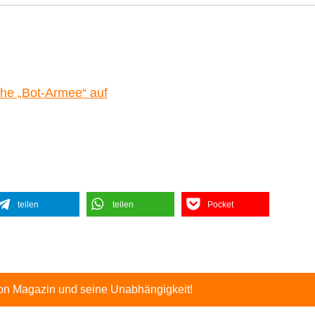
che „Bot-Armee“ auf
teilen
teilen
Pocket
ton Magazin und seine Unabhängigkeit!