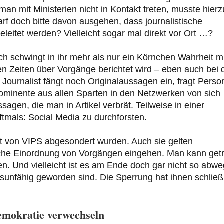
man mit Ministerien nicht in Kontakt treten, musste hierz
f doch bitte davon ausgehen, dass journalistische
leitet werden? Vielleicht sogar mal direkt vor Ort …?
ch schwingt in ihr mehr als nur ein Körnchen Wahrheit mi
n Zeiten über Vorgänge berichtet wird – eben auch bei 
Journalist fängt noch Originalaussagen ein, fragt Pers
prominente aus allen Sparten in den Netzwerken von sich
en, die man in Artikel verbrät. Teilweise in einer
mals: Social Media zu durchforsten.
dort von VIPS abgesondert wurden. Auch sie gelten
stische Einordnung von Vorgängen eingehen. Man kann get
n. Und vielleicht ist es am Ende doch gar nicht so abwe
gsunfähig geworden sind. Die Sperrung hat ihnen schließ
Demokratie verwechseln