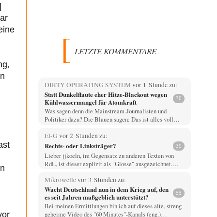
]
ar
eine
LETZTE KOMMENTARE
ng,
en
DIRTY OPERATING SYSTEM
vor 1 Stunde zu:
Statt Dunkelflaute eher Hitze-Blackout wegen
30
Kühlwassermangel für Atomkraft
Was sagen denn die Mainstream-Journalisten und
Politiker dazu? Die Blauen sagen: Das ist alles voll…
El-G
vor 2 Stunden zu:
ast
Rechts- oder Linksträger?
39
Lieber jjkoeln, im Gegensatz zu anderen Texten von
RdL, ist dieser explizit als "Glosse" ausgezeichnet.…
en
Mikrowelle
vor 3 Stunden zu:
Wacht Deutschland nun in dem Krieg auf, den
55
es seit Jahren maßgeblich unterstützt?
Bei meinen Ermittlungen bin ich auf dieses alte, streng
geheime Video des "60 Minutes"-Kanals (eng.)…
vor