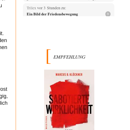
u
Trilex
vor 3 Stunden zu:
Ein Bild der Friedensbewegung
9
Die Gesellschaft ist wohl noch nicht zur Gänze
kriegstauglich aber längst nicht mehr friedensfähig.
Innerer…
t.
Vende
vor 6 Stunden zu:
den
Russische Blockade des Schwarzen Meeres
33
onen
Hat Roskomnadzor neuerdings die Karten mit den
EMPFEHLUNG
russischen Raffinerien im russischen Intranet gesperrt?
Torsten
vor 6 Stunden zu:
Urteil des Bundesverwaltungsgerichts zur
35
ewigen Geheimhaltung
Der Deep-State braucht Feinde wie ein Fisch das
Wasser. Und nichts erschafft bessere Feinde als…
rost
gig,
Ferdinand Wohlgewiehert
vor 6 Stunden zu:
Wie arm sind wir, Herr Schneider?
lich
21
"Art. 20,1 GG: „Die Bundesrepublik Deutschland ist ein
demokratischer und sozialer Bundesstaat.“ Art. 14,2
GG:…
Zack15
vor 7 Stunden zu: