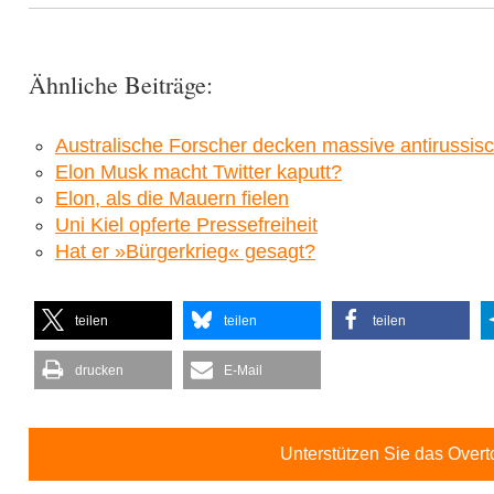
Ähnliche Beiträge:
Australische Forscher decken massive antirussis
Elon Musk macht Twitter kaputt?
Elon, als die Mauern fielen
Uni Kiel opferte Pressefreiheit
Hat er »Bürgerkrieg« gesagt?
teilen
teilen
teilen
drucken
E-Mail
Unterstützen Sie das Over