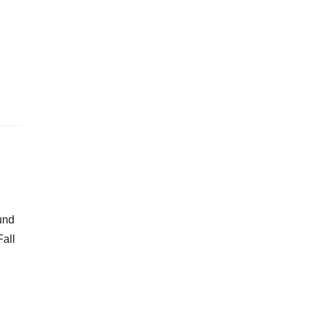
und
all