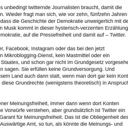
s unbedingt twitternde Journalisten braucht, damit die
ten. Wieder fragt man sich, wie vor zehn, fünfzehn Jahren
dass die Geschichte der Demokratie unweigerlich mit de
n Musk kommt in dieser hysterisch-verzerrten Erzählung
mokratie, auf die Pressefreiheit und damit auf – Twitter.
ter, Facebook, Instagram oder das bei den jetzt
n Mikroblogging-Dienst, kein Mastmittel oder ein
s Staates, und schon gar nicht im Grundgesetz vorgeseh
n sagen. Sie erfüllen keine Grundversorgung. Und
iesem Land auch dann statt, wenn man dort gar kein Kon
 diese Grundrechte (wenigstens theoretisch) in Anspruc
ner Meinungsfreiheit, immer dann wenn dort Konten
e Vorwürfe verstehen, aber grundsätzlich ist Twitter ein
arant für Meinungsfreiheit. Das ist die Obliegenheit de
s Auswärtige Amt, so tun, als könnte die Meinungs- und