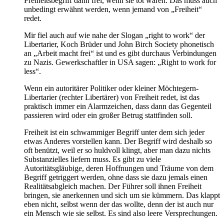
Freiheitsbegriff dann frei, wenn sie tot waren. Das muss auch
unbedingt erwähnt werden, wenn jemand von „Freiheit“
redet.
Mir fiel auch auf wie nahe der Slogan „right to work“ der
Libertarier, Koch Brüder und John Birch Society phonetisch
an „Arbeit macht frei“ ist und es gibt durchaus Verbindungen
zu Nazis. Gewerkschaftler in USA sagen: „Right to work for
less“.
Wenn ein autoritärer Politiker oder kleiner Möchtegern-
Libertarier (rechter Libertärer) von Freiheit redet, ist das
praktisch immer ein Alarmzeichen, dass dann das Gegenteil
passieren wird oder ein großer Betrug stattfinden soll.
Freiheit ist ein schwammiger Begriff unter dem sich jeder
etwas Anderes vorstellen kann. Der Begriff wird deshalb so
oft benützt, weil er so huldvoll klingt, aber man dazu nichts
Substanzielles liefern muss. Es gibt zu viele
Autoritätsgläubige, deren Hoffnungen und Träume von dem
Begriff getriggert werden, ohne dass sie dazu jemals einen
Realitätsabgleich machen. Der Führer soll ihnen Freiheit
bringen, sie anerkennen und sich um sie kümmern. Das klappt
eben nicht, selbst wenn der das wollte, denn der ist auch nur
ein Mensch wie sie selbst. Es sind also leere Versprechungen.