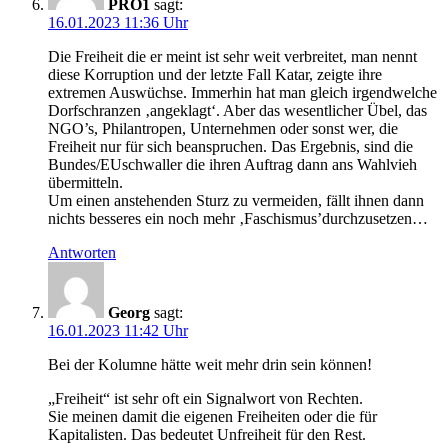
PRO1
sagt:
16.01.2023 11:36 Uhr
Die Freiheit die er meint ist sehr weit verbreitet, man nennt
diese Korruption und der letzte Fall Katar, zeigte ihre
extremen Auswüchse. Immerhin hat man gleich irgendwelche
Dorfschranzen ‚angeklagt‘. Aber das wesentlicher Übel, das
NGO’s, Philantropen, Unternehmen oder sonst wer, die
Freiheit nur für sich beanspruchen. Das Ergebnis, sind die
Bundes/EUschwaller die ihren Auftrag dann ans Wahlvieh
übermitteln.
Um einen anstehenden Sturz zu vermeiden, fällt ihnen dann
nichts besseres ein noch mehr ‚Faschismus’durchzusetzen…
Antworten
Georg
sagt:
16.01.2023 11:42 Uhr
Bei der Kolumne hätte weit mehr drin sein können!
„Freiheit“ ist sehr oft ein Signalwort von Rechten.
Sie meinen damit die eigenen Freiheiten oder die für
Kapitalisten. Das bedeutet Unfreiheit für den Rest.