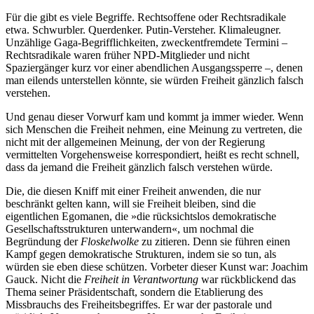
Für die gibt es viele Begriffe. Rechtsoffene oder Rechtsradikale
etwa. Schwurbler. Querdenker. Putin-Versteher. Klimaleugner.
Unzählige Gaga-Begrifflichkeiten, zweckentfremdete Termini –
Rechtsradikale waren früher NPD-Mitglieder und nicht
Spaziergänger kurz vor einer abendlichen Ausgangssperre –, denen
man eilends unterstellen könnte, sie würden Freiheit gänzlich falsch
verstehen.
Und genau dieser Vorwurf kam und kommt ja immer wieder. Wenn
sich Menschen die Freiheit nehmen, eine Meinung zu vertreten, die
nicht mit der allgemeinen Meinung, der von der Regierung
vermittelten Vorgehensweise korrespondiert, heißt es recht schnell,
dass da jemand die Freiheit gänzlich falsch verstehen würde.
Die, die diesen Kniff mit einer Freiheit anwenden, die nur
beschränkt gelten kann, will sie Freiheit bleiben, sind die
eigentlichen Egomanen, die »die rücksichtslos demokratische
Gesellschaftsstrukturen unterwandern«, um nochmal die
Begründung der
Floskelwolke
zu zitieren. Denn sie führen einen
Kampf gegen demokratische Strukturen, indem sie so tun, als
würden sie eben diese schützen. Vorbeter dieser Kunst war: Joachim
Gauck. Nicht die
Freiheit in Verantwortung
war rückblickend das
Thema seiner Präsidentschaft, sondern die Etablierung des
Missbrauchs des Freiheitsbegriffes. Er war der pastorale und