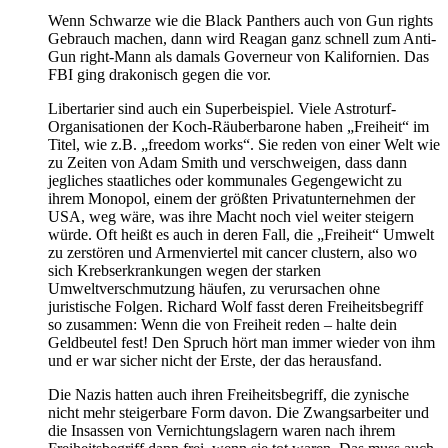
Wenn Schwarze wie die Black Panthers auch von Gun rights
Gebrauch machen, dann wird Reagan ganz schnell zum Anti-
Gun right-Mann als damals Governeur von Kalifornien. Das
FBI ging drakonisch gegen die vor.
Libertarier sind auch ein Superbeispiel. Viele Astroturf-
Organisationen der Koch-Räuberbarone haben „Freiheit“ im
Titel, wie z.B. „freedom works“. Sie reden von einer Welt wie
zu Zeiten von Adam Smith und verschweigen, dass dann
jegliches staatliches oder kommunales Gegengewicht zu
ihrem Monopol, einem der größten Privatunternehmen der
USA, weg wäre, was ihre Macht noch viel weiter steigern
würde. Oft heißt es auch in deren Fall, die „Freiheit“ Umwelt
zu zerstören und Armenviertel mit cancer clustern, also wo
sich Krebserkrankungen wegen der starken
Umweltverschmutzung häufen, zu verursachen ohne
juristische Folgen. Richard Wolf fasst deren Freiheitsbegriff
so zusammen: Wenn die von Freiheit reden – halte dein
Geldbeutel fest! Den Spruch hört man immer wieder von ihm
und er war sicher nicht der Erste, der das herausfand.
Die Nazis hatten auch ihren Freiheitsbegriff, die zynische
nicht mehr steigerbare Form davon. Die Zwangsarbeiter und
die Insassen von Vernichtungslagern waren nach ihrem