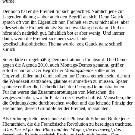
würde.
Dennoch hat er die Freiheit für sich gepachtet: Nämlich jene zur
Legendenbildung – aber auch den Begriff an sich. Denn Gauck
sprach oft von ihr. Eigentlich nur. Freiheit sei zwar nicht alles, aber
alles sei ohne Freiheit nichts: So in etwa klang das dann. Und es
hörte sich natürlich gut. Inhaltlich bot er aber wenig. Und immer
dann, wenn die Freiheit zu einem sozial- oder
gesellschaftspolitischen Thema wurde, zog Gauck ganz schnell
zurück.
So erklärte er regelmäßig Demonstrationen für absurd. Die Demos
gegen die Agenda 2010, auch Montags-Demos genannt, griff er
sofort scharf an. Der Begriff der
Montagsdemos
sollte unter
Copyright fallen und damit sollten nur Demos gemeint sein, die um
die Wendezeit stattfanden, glaubte er anmerken zu müssen. Später
spottete er über die Lächerlichkeit der Occupy-Demonstrationen.
Für ihn waren das Zusammenrottungen von Menschen, die
vergessen haben, wo ihr Platz in der Gesellschaft ist. Menschen, die
die Ordnungskette durchbrechen wollen und das leitende Prinzip der
Hierarchie, diesen Grundpfeiler der Freiheit, missachten.
Als Ordnungskette bezeichnete der Philosoph Edmund Burke jene
Hierarchien, die die Französische Revolution zu beseitigen trachtete.
»Das Tier ist für den Pflug und den Wagen, die es bewegt, das
beseelende Prinzip«
schrieb Burke und schlussfolgerte:
»Der