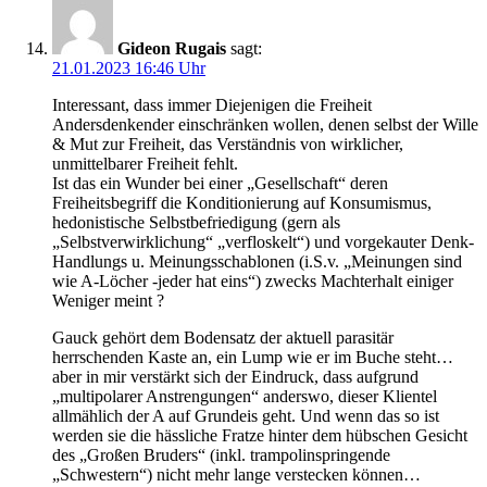
Gideon Rugais
sagt:
21.01.2023 16:46 Uhr
Interessant, dass immer Diejenigen die Freiheit
Andersdenkender einschränken wollen, denen selbst der Wille
& Mut zur Freiheit, das Verständnis von wirklicher,
unmittelbarer Freiheit fehlt.
Ist das ein Wunder bei einer „Gesellschaft“ deren
Freiheitsbegriff die Konditionierung auf Konsumismus,
hedonistische Selbstbefriedigung (gern als
„Selbstverwirklichung“ „verfloskelt“) und vorgekauter Denk-
Handlungs u. Meinungsschablonen (i.S.v. „Meinungen sind
wie A-Löcher -jeder hat eins“) zwecks Machterhalt einiger
Weniger meint ?
Gauck gehört dem Bodensatz der aktuell parasitär
herrschenden Kaste an, ein Lump wie er im Buche steht…
aber in mir verstärkt sich der Eindruck, dass aufgrund
„multipolarer Anstrengungen“ anderswo, dieser Klientel
allmählich der A auf Grundeis geht. Und wenn das so ist
werden sie die hässliche Fratze hinter dem hübschen Gesicht
des „Großen Bruders“ (inkl. trampolinspringende
„Schwestern“) nicht mehr lange verstecken können…