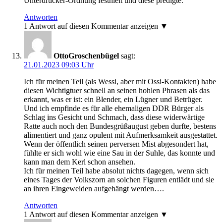
Unterdrücker-Ordnung festhielt und diese predigte.
Antworten
1 Antwort auf diesen Kommentar anzeigen ▼
OttoGroschenbügel
sagt:
21.01.2023 09:03 Uhr
Ich für meinen Teil (als Wessi, aber mit Ossi-Kontakten) habe
diesen Wichtigtuer schnell an seinen hohlen Phrasen als das
erkannt, was er ist: ein Blender, ein Lügner und Betrüger.
Und ich empfinde es für alle ehemaligen DDR Bürger als
Schlag ins Gesicht und Schmach, dass diese widerwärtige
Ratte auch noch den Bundesgrüßaugust geben durfte, bestens
alimentiert und ganz opulent mit Aufmerksamkeit ausgestattet.
Wenn der öffentlich seinen perversen Mist abgesondert hat,
fühlte er sich wohl wie eine Sau in der Suhle, das konnte und
kann man dem Kerl schon ansehen.
Ich für meinen Teil habe absolut nichts dagegen, wenn sich
eines Tages der Volkszorn an solchen Figuren entlädt und sie
an ihren Eingeweiden aufgehängt werden….
Antworten
1 Antwort auf diesen Kommentar anzeigen ▼