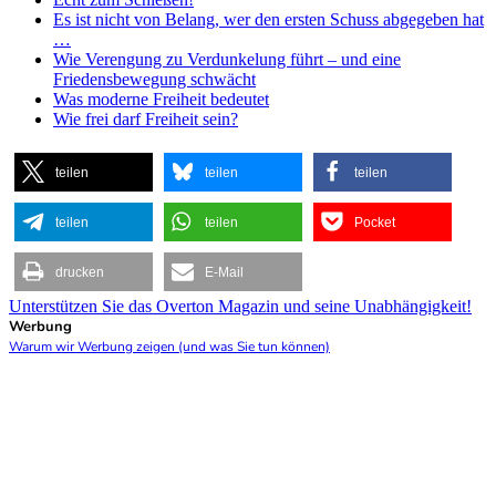
Es ist nicht von Belang, wer den ersten Schuss abgegeben hat
…
Wie Verengung zu Verdunkelung führt – und eine
Friedensbewegung schwächt
Was moderne Freiheit bedeutet
Wie frei darf Freiheit sein?
teilen
teilen
teilen
teilen
teilen
Pocket
drucken
E-Mail
Unterstützen Sie das Overton Magazin und seine Unabhängigkeit!
Werbung
Warum wir Werbung zeigen (und was Sie tun können)