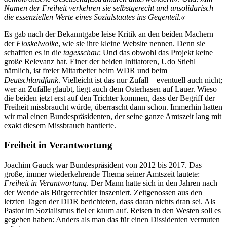
Namen der Freiheit verkehren sie selbstgerecht und unsolidarisch
die essenziellen Werte eines Sozialstaates ins Gegenteil.«
Es gab nach der Bekanntgabe leise Kritik an den beiden Machern
der
Floskelwolke
, wie sie ihre kleine Website nennen. Denn sie
schafften es in die
tagesschau
: Und das obwohl das Projekt keine
große Relevanz hat. Einer der beiden Initiatoren, Udo Stiehl
nämlich, ist freier Mitarbeiter beim WDR und beim
Deutschlandfunk
. Vielleicht ist das nur Zufall – eventuell auch nicht;
wer an Zufälle glaubt, liegt auch dem Osterhasen auf Lauer. Wieso
die beiden jetzt erst auf den Trichter kommen, dass der Begriff der
Freiheit missbraucht würde, überrascht dann schon. Immerhin hatten
wir mal einen Bundespräsidenten, der seine ganze Amtszeit lang mit
exakt diesem Missbrauch hantierte.
Freiheit in Verantwortung
Joachim Gauck war Bundespräsident von 2012 bis 2017. Das
große, immer wiederkehrende Thema seiner Amtszeit lautete:
Freiheit in Verantwortung
. Der Mann hatte sich in den Jahren nach
der Wende als Bürgerrechtler inszeniert. Zeitgenossen aus den
letzten Tagen der DDR berichteten, dass daran nichts dran sei. Als
Pastor im Sozialismus fiel er kaum auf. Reisen in den Westen soll es
gegeben haben: Anders als man das für einen Dissidenten vermuten