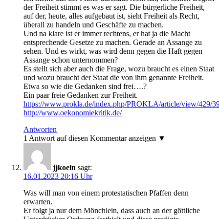
der Freiheit stimmt es was er sagt. Die bürgerliche Freiheit,
auf der, heute, alles aufgebaut ist, sieht Freiheit als Recht,
überall zu handeln und Geschäfte zu machen.
Und na klare ist er immer rechtens, er hat ja die Macht
entsprechende Gesetze zu machen. Gerade an Assange zu
sehen. Und es wirkt, was wird denn gegen die Haft gegen
Assange schon unternommen?
Es stellt sich aber auch die Frage, wozu braucht es einen Staat
und wozu braucht der Staat die von ihm genannte Freiheit.
Etwa so wie die Gedanken sind frei….?
Ein paar freie Gedanken zur Freiheit.
https://www.prokla.de/index.php/PROKLA/article/view/429/3
http://www.oekonomiekritik.de/
Antworten
1 Antwort auf diesen Kommentar anzeigen ▼
jjkoeln
sagt:
16.01.2023 20:16 Uhr
Was will man von einem protestatischen Pfaffen denn
erwarten.
Er folgt ja nur dem Mönchlein, dass auch an der göttliche