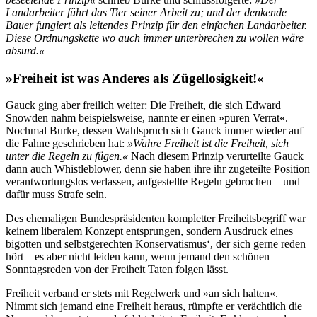
Landarbeiter führt das Tier seiner Arbeit zu; und der denkende
Bauer fungiert als leitendes Prinzip für den einfachen Landarbeiter.
Diese Ordnungskette wo auch immer unterbrechen zu wollen wäre
absurd.«
»Freiheit ist was Anderes als Zügellosigkeit!«
Gauck ging aber freilich weiter: Die Freiheit, die sich Edward
Snowden nahm beispielsweise, nannte er einen »puren Verrat«.
Nochmal Burke, dessen Wahlspruch sich Gauck immer wieder auf
die Fahne geschrieben hat:
»Wahre Freiheit ist die Freiheit, sich
unter die Regeln zu fügen.«
Nach diesem Prinzip verurteilte Gauck
dann auch Whistleblower, denn sie haben ihre ihr zugeteilte Position
verantwortungslos verlassen, aufgestellte Regeln gebrochen – und
dafür muss Strafe sein.
Des ehemaligen Bundespräsidenten kompletter Freiheitsbegriff war
keinem liberalem Konzept entsprungen, sondern Ausdruck eines
bigotten und selbstgerechten Konservatismus‘, der sich gerne reden
hört – es aber nicht leiden kann, wenn jemand den schönen
Sonntagsreden von der Freiheit Taten folgen lässt.
Freiheit verband er stets mit Regelwerk und »an sich halten«.
Nimmt sich jemand eine Freiheit heraus, rümpfte er verächtlich die