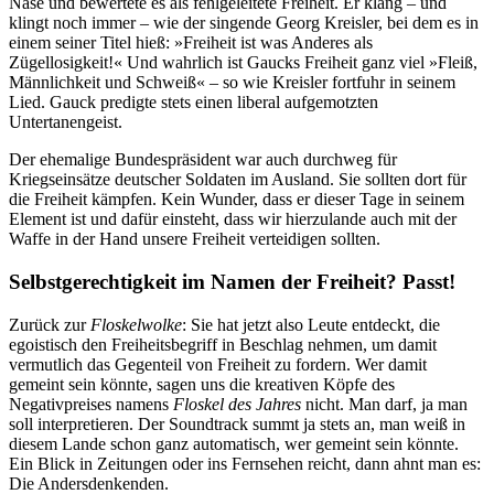
Nase und bewertete es als fehlgeleitete Freiheit. Er klang – und
klingt noch immer – wie der singende Georg Kreisler, bei dem es in
einem seiner Titel hieß: »Freiheit ist was Anderes als
Zügellosigkeit!« Und wahrlich ist Gaucks Freiheit ganz viel »Fleiß,
Männlichkeit und Schweiß« – so wie Kreisler fortfuhr in seinem
Lied. Gauck predigte stets einen liberal aufgemotzten
Untertanengeist.
Der ehemalige Bundespräsident war auch durchweg für
Kriegseinsätze deutscher Soldaten im Ausland. Sie sollten dort für
die Freiheit kämpfen. Kein Wunder, dass er dieser Tage in seinem
Element ist und dafür einsteht, dass wir hierzulande auch mit der
Waffe in der Hand unsere Freiheit verteidigen sollten.
Selbstgerechtigkeit im Namen der Freiheit? Passt!
Zurück zur
Floskelwolke
: Sie hat jetzt also Leute entdeckt, die
egoistisch den Freiheitsbegriff in Beschlag nehmen, um damit
vermutlich das Gegenteil von Freiheit zu fordern. Wer damit
gemeint sein könnte, sagen uns die kreativen Köpfe des
Negativpreises namens
Floskel des Jahres
nicht. Man darf, ja man
soll interpretieren. Der Soundtrack summt ja stets an, man weiß in
diesem Lande schon ganz automatisch, wer gemeint sein könnte.
Ein Blick in Zeitungen oder ins Fernsehen reicht, dann ahnt man es:
Die Andersdenkenden.