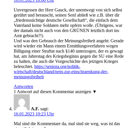
16.01.2023 10:00 Uhr
Unvergessen der Herr Gauck, der unentwegt von sich selbst
gerührt und berauscht, seinen Senf abließ wie z.B. über dir
„friedenssüchtige deutsche Gesellschaft“, die einfach dem
Vaterland keine Soldaten mehr opfern wolle. (Übrigens, war
der damals nicht auch von den GRÜNEN letztlich dort ins
Amt gebracht?!)
Und was den Gebrauch der Meinungsfreiheit angeht: Gerade
wird wieder ein Mann einem Ermittlungsverfahren wegen
Billigung einer Straftat nach §140 unterzogen, der es gewagt
hat, am Jahrestag des Kriegsbeginns gegen die SU eine Rede
zu halten, die auch die Vorgeschichte des jetzigen Krieges
beleuchtet.
https://seniora.org/politik-
wirtschaft/deutschland/nein-zur-einschraenkung-der-
meinungsfreiheit
Antworten
1 Antwort auf diesen Kommentar anzeigen ▼
A.F.
sagt:
16.01.2023 10:23 Uhr
Mal sind die Kommentare da, mal sind sie weg, was ist das