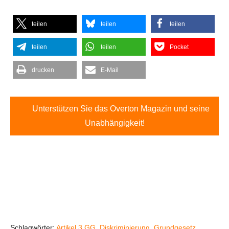
teilen
teilen
teilen
teilen
teilen
Pocket
drucken
E-Mail
Unterstützen Sie das Overton Magazin und seine
Unabhängigkeit!
Schlagwörter:
Artikel 3 GG
,
Diskriminierung
,
Grundgesetz
,