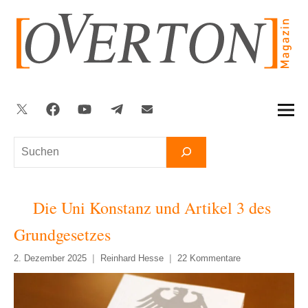
Zum
Inhalt
springen
Twitter
Facebook
YouTube
Telegram
Newsletter
Suchen
Die Uni Konstanz und Artikel 3 des
Grundgesetzes
2. Dezember 2025
Reinhard Hesse
22 Kommentare