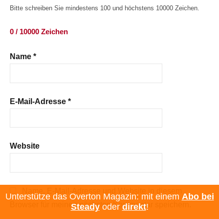
Bitte schreiben Sie mindestens 100 und höchstens 10000 Zeichen.
0 / 10000 Zeichen
Name
*
E-Mail-Adresse
*
Website
Name, E-Mail-Adresse und Website in diesem
Unterstütze das Overton Magazin: mit einem
Abo bei
Browser für meinen nächsten Kommentar speichern.
Steady
oder
direkt
!