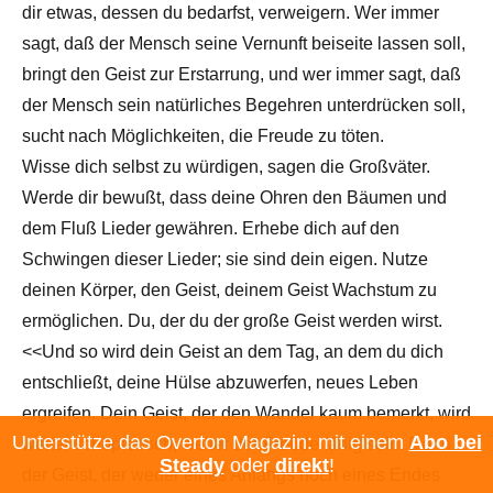
dir etwas, dessen du bedarfst, verweigern. Wer immer
sagt, daß der Mensch seine Vernunft beiseite lassen soll,
bringt den Geist zur Erstarrung, und wer immer sagt, daß
der Mensch sein natürliches Begehren unterdrücken soll,
sucht nach Möglichkeiten, die Freude zu töten.
Wisse dich selbst zu würdigen, sagen die Großväter.
Werde dir bewußt, dass deine Ohren den Bäumen und
dem Fluß Lieder gewähren. Erhebe dich auf den
Schwingen dieser Lieder; sie sind dein eigen. Nutze
deinen Körper, den Geist, deinem Geist Wachstum zu
ermöglichen. Du, der du der große Geist werden wirst.
<<Und so wird dein Geist an dem Tag, an dem du dich
entschließt, deine Hülse abzuwerfen, neues Leben
ergreifen. Dein Geist, der den Wandel kaum bemerkt, wird
Unterstütze das Overton Magazin: mit einem
Abo bei
weiter schöpferisch, weiter der Freude fähig sein. Denn
Steady
oder
direkt
!
der Geist, der weder eines Anfangs noch eines Endes