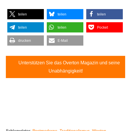
teilen
teilen
teilen
teilen
teilen
Pocket
drucken
E-Mail
Unterstützen Sie das Overton Magazin und seine
Unabhängigkeit!
Schlagwörter:
Postmoderne
,
Traditionalismus
,
Westen
,