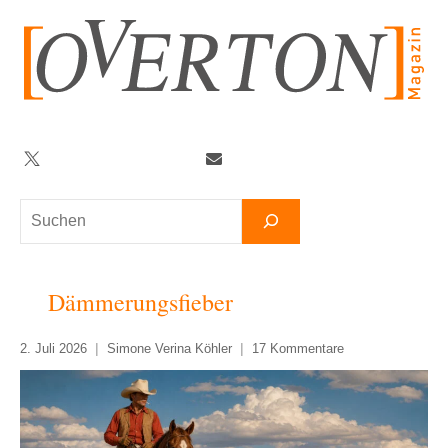
Zum
Inhalt
springen
Twitter
Facebook
YouTube
Telegram
Newsletter
Suchen
Dämmerungsfieber
2. Juli 2026
Simone Verina Köhler
17 Kommentare