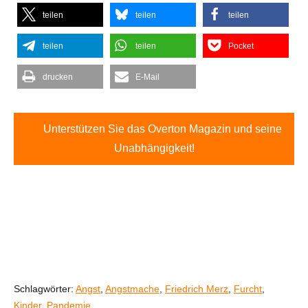
teilen
teilen
teilen
teilen
teilen
Pocket
drucken
E-Mail
Unterstützen Sie das Overton Magazin und seine
Unabhängigkeit!
Schlagwörter:
Angst
,
Angstmache
,
Friedrich Merz
,
Furcht
,
Kinder
,
Pandemie