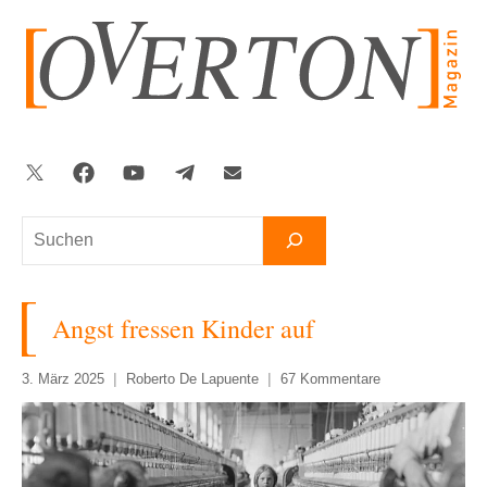
Zum
Inhalt
springen
Twitter
Facebook
YouTube
Telegram
Newsletter
Suchen
Angst fressen Kinder auf
3. März 2025
Roberto De Lapuente
67 Kommentare