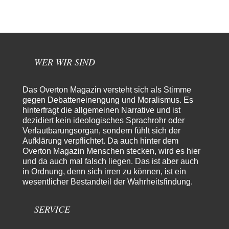
in der Ceuta-Angelegenheit von einem "US-israelisch-marokkanischen
Bündnis"…
Frank Herbert
vor 12 Stunden zu:
Ein Bild der Friedensbewegung
15
Ich bin glücklich Deine Worte zu lesen! Ja,JA und noch einmal JAAA!
Neben Gandhi muss…
WER WIR SIND
Theo Noestonto
vor 13 Stunden zu:
Russische Blockade des Schwarzen Meeres
36
Das Overton Magazin versteht sich als Stimme
"Ohne tragfähige Argumentation wirds wohl eher nix mit dem
gegen Debatteneinengung und Moralismus. Es
„mainstraem näherbringen“…" Natürlich nicht! Da haben…
hinterfragt die allgemeinen Narrative und ist
dezidiert kein ideologisches Sprachrohr oder
Grottenolm
vor 14 Stunden zu:
Verlautbarungsorgan, sondern fühlt sich der
Die von Selenskij angeordnete 40-Tage-Operation hat den
67
Aufklärung verpflichtet. Da auch hinter dem
Krieg weiter eskaliert
Natürlich ist Russland scheinbar zögerlich, inkonsequent, reagiert immer
Overton Magazin Menschen stecken, wird es hier
nur . Aber es ist vielleicht, wie…
und da auch mal falsch liegen. Das ist aber auch
in Ordnung, denn sich irren zu können, ist ein
Patient 0
vor 19 Stunden zu:
wesentlicher Bestandteil der Wahrheitsfindung.
Helmut Schelsky – Der Mann, der den Marxismus überlebte
34
> Eine schwammige Kritik, die nicht an der Theorie nachweist, dass die
fehlerhaft oder unvollständig…
SERVICE
Conrad
vor 21 Stunden zu: