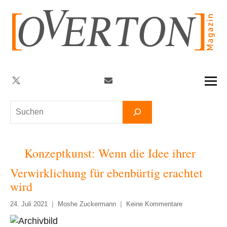
Zum
Inhalt
springen
Twitter
Facebook
YouTube
Telegram
Newsletter
Suchen
Konzeptkunst: Wenn die Idee ihrer
Verwirklichung für ebenbürtig erachtet
wird
24. Juli 2021
Moshe Zuckermann
Keine Kommentare