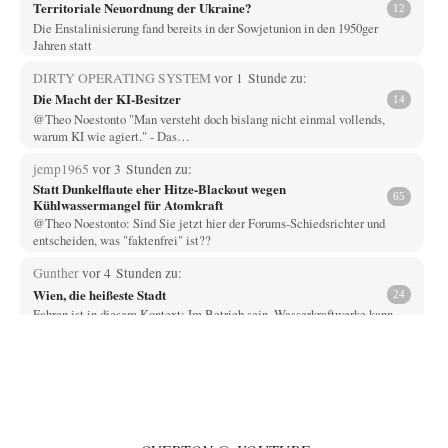
Territoriale Neuordnung der Ukraine?
12
Die Enstalinisierung fand bereits in der Sowjetunion in den 1950ger
Jahren statt
DIRTY OPERATING SYSTEM
vor 1 Stunde zu:
Die Macht der KI-Besitzer
14
@Theo Noestonto "Man versteht doch bislang nicht einmal vollends,
warum KI wie agiert." - Das…
jemp1965
vor 3 Stunden zu:
Statt Dunkelflaute eher Hitze-Blackout wegen
65
Kühlwassermangel für Atomkraft
@Theo Noestonto: Sind Sie jetzt hier der Forums-Schiedsrichter und
entscheiden, was "faktenfrei" ist??
Gunther
vor 4 Stunden zu:
Wien, die heißeste Stadt
24
Fahren ist in diesem Kontext: Im Betrieb sein. Wasserkraftwerke kann
man am einfachsten ein- und…
Muaheheehe
vor 6 Stunden zu:
CSD-Anschlag: Amri 2.0?
8
Auf sowas wie mit dem Perso kommen nur Deutsche Schreibtischtäter ...
Als ob ein Amri…