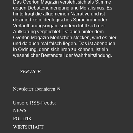
Das Overton Magazin versteht sich als Stimme
ist es…
gegen Debatteneinengung und Moralismus. Es
Theo Noestonto
vor 21 Stunden zu:
hinterfragt die allgemeinen Narrative und ist
Die Westbank in New York
6
dezidiert kein ideologisches Sprachrohr oder
"Das hielt Amerika nicht davon ab, Afghanistan zu besetzen, die
Verlautbarungsorgan, sondern fühlt sich der
Gesellschaft umzubauen, den Drogenanbau zu…
Aufklärung verpflichtet. Da auch hinter dem
Overton Magazin Menschen stecken, wird es hier
AeaP
vor 22 Stunden zu:
und da auch mal falsch liegen. Das ist aber auch
Absurde Debatte um Ceuta-„Invasion“ durch Marokko vertieft
5
in Ordnung, denn sich irren zu können, ist ein
EU-Spaltung
wesentlicher Bestandteil der Wahrheitsfindung.
Jetzt versuchen "interessierte Kreise" Georg Restle fertigzumachen, der
in der Ceuta-Angelegenheit von einem "US-israelisch-marokkanischen
Bündnis"…
SERVICE
Theo Noestonto
vor 23 Stunden zu:
Russische Blockade des Schwarzen Meeres
36
"Ohne tragfähige Argumentation wirds wohl eher nix mit dem
Newsletter abonnieren ✉
„mainstraem näherbringen“…" Natürlich nicht! Da haben…
Grottenolm
vor 1 Tag zu:
Unsere RSS-Feeds:
Die von Selenskij angeordnete 40-Tage-Operation hat den
NEWS
67
Krieg weiter eskaliert
POLITIK
Natürlich ist Russland scheinbar zögerlich, inkonsequent, reagiert immer
nur . Aber es ist vielleicht, wie…
WIRTSCHAFT