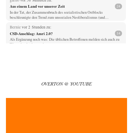
Aus einem Land vor unserer Zeit
24
In der Tat, der Zusammenbruch des sozialistischen Ostblocks
beschleunigte den Trend zum unsozialen Neoliberalismus (und…
Bernie
vor 2 Stunden zu:
CSD-Anschlag: Amri 2.0?
14
Als Ergänzung noch was: Die üblichen Betroffenen melden sich auch zu
Wort, aber leider werden…
Jasmina
vor 2 Stunden zu:
Wien, die heißeste Stadt
38
Genau! Und was natürlich dazu kommt sind die überbordenden
Rechenzentren! Heute muss ja jeder wegen…
Klau-Die
vor 3 Stunden zu:
OVERTON @ YOUTUBE
Statt Dunkelflaute eher Hitze-Blackout wegen
71
Kühlwassermangel für Atomkraft
Würden PV-Anlagen zu Marktbedingungen betrieben, würden sie sich
beim derzeitigen Ausbaustand kaum lohnen. Ob sich…
Theo Noestonto
vor 4 Stunden zu:
Die Macht der KI-Besitzer
17
@DIRTY OPERATING SYSTEM Ihre Argumentation teile ich, soweit
wir uns auf den aktuellen Moment beziehen.…