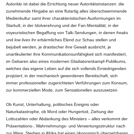
Autoritär ist dabei die Errichtung neuer Autoritätsinstanzen: die
zunehmende Hingabe an eine flutartig alles überschwemmende
Medienkultur samt ihrer charakteristischen Ausformungen im
Starkult, in der Idolverehrung und der Fan-Mentalität; in der
voyeuristischen Begaffung von Talk-Sendungen, in denen
freaks
und
low lives
ihr erbärmliches Elend zur Schau stellen und
bejubelt werden, je drastischer ihre Gewalt ausbricht, je
unartikulierter ihre Kommunikationsunfähigkeit sich manifestiert,
im Gebaren also eines modernen Gladiatorenkampf-Publikums,
welches das eigene Leben auf die sich vollends Erniedrigenden
projiziert; in der mechanisch gewordenen Bereitschaft, sich
immer professioneller zugerichteten Verführungen zum Konsum,
zur kommerziellen Mode, zum Sensationellen auszusetzen.
Ob Kunst, Unterhaltung, politisches Ereignis oder
Naturkatastrophe, ob Mord oder Hungertod, Ziehung der
Lottozahlen oder Abdankung des Ministers – alles verkommt der
Präsentations-, Wahrnehmungs- und Verwertungsstruktur nach
zur Ware: Sterben in Afrika hat einen ökonomisch übersetzbaren