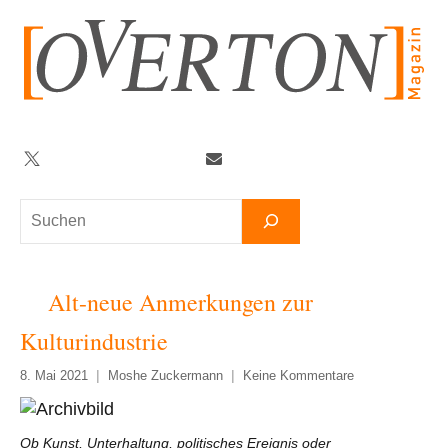
Zum
Inhalt
springen
Twitter
Facebook
YouTube
Telegram
Newsletter
Suchen
Alt-neue Anmerkungen zur
Kulturindustrie
8. Mai 2021
Moshe Zuckermann
Keine Kommentare
Ob Kunst, Unterhaltung, politisches Ereignis oder