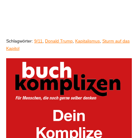
Schlagwörter:
9/11
,
Donald Trump
,
Kapitalismus
,
Sturm auf das
Kapitol