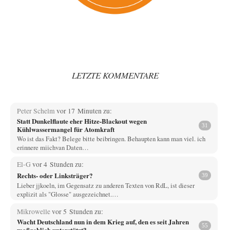
LETZTE KOMMENTARE
Peter Schelm
vor 17 Minuten zu:
Statt Dunkelflaute eher Hitze-Blackout wegen
31
Kühlwassermangel für Atomkraft
Wo ist das Fakt? Belege bitte beibringen. Behaupten kann man viel. ich
erinnere miichvan Daten…
El-G
vor 4 Stunden zu:
Rechts- oder Linksträger?
39
Lieber jjkoeln, im Gegensatz zu anderen Texten von RdL, ist dieser
explizit als "Glosse" ausgezeichnet.…
Mikrowelle
vor 5 Stunden zu:
Wacht Deutschland nun in dem Krieg auf, den es seit Jahren
55
maßgeblich unterstützt?