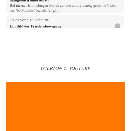
Bei meinen Ermittlungen bin ich auf dieses alte, streng geheime Video
des "60 Minutes"-Kanals (eng.)…
Trilex
vor 5 Stunden zu:
Ein Bild der Friedensbewegung
9
Die Gesellschaft ist wohl noch nicht zur Gänze kriegstauglich aber längst
nicht mehr friedensfähig. Innerer…
Vende
vor 8 Stunden zu:
Russische Blockade des Schwarzen Meeres
33
Hat Roskomnadzor neuerdings die Karten mit den russischen Raffinerien
im russischen Intranet gesperrt?
OVERTON @ YOUTUBE
Torsten
vor 8 Stunden zu:
Urteil des Bundesverwaltungsgerichts zur ewigen
35
Geheimhaltung
Der Deep-State braucht Feinde wie ein Fisch das Wasser. Und nichts
erschafft bessere Feinde als…
Ferdinand Wohlgewiehert
vor 8 Stunden zu:
Wie arm sind wir, Herr Schneider?
21
"Art. 20,1 GG: „Die Bundesrepublik Deutschland ist ein demokratischer
und sozialer Bundesstaat.“ Art. 14,2 GG:…
Zack15
vor 9 Stunden zu: