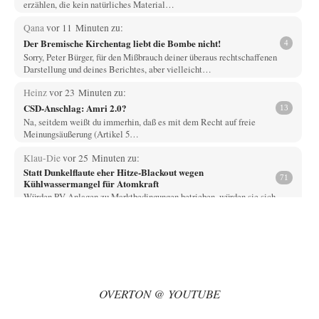
erzählen, die kein natürliches Material…
Qana
vor 11 Minuten zu:
Der Bremische Kirchentag liebt die Bombe nicht!
4
Sorry, Peter Bürger, für den Mißbrauch deiner überaus rechtschaffenen
Darstellung und deines Berichtes, aber vielleicht…
Heinz
vor 23 Minuten zu:
CSD-Anschlag: Amri 2.0?
13
Na, seitdem weißt du immerhin, daß es mit dem Recht auf freie
Meinungsäußerung (Artikel 5…
Klau-Die
vor 25 Minuten zu:
Statt Dunkelflaute eher Hitze-Blackout wegen
71
Kühlwassermangel für Atomkraft
Würden PV-Anlagen zu Marktbedingungen betrieben, würden sie sich
beim derzeitigen Ausbaustand kaum lohnen. Ob sich…
Heinz
vor 43 Minuten zu:
Territoriale Neuordnung der Ukraine?
33
....vor allem wenn man dann noch die Vergleichswerte der Ukraine, um
die es ja aktuell…
OVERTON @ YOUTUBE
Gunther
vor 45 Minuten zu:
Wien, die heißeste Stadt
37