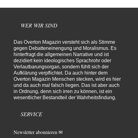
74
maßgeblich unterstützt?
Ich tippe auf die Ukros. Für solche James Bond-Aktionen ist der VS zu
tappsig. Bei…
WER WIR SIND
sylvain
vor 16 Stunden zu:
Rechts- oder Linksträger?
41
Danke für den Link. Ich vertraue ja der Wissenschaft, wissen Sie? Und da
Das Overton Magazin versteht sich als Stimme
ist es…
gegen Debatteneinengung und Moralismus. Es
Theo Noestonto
vor 19 Stunden zu:
hinterfragt die allgemeinen Narrative und ist
Die Westbank in New York
6
dezidiert kein ideologisches Sprachrohr oder
"Das hielt Amerika nicht davon ab, Afghanistan zu besetzen, die
Verlautbarungsorgan, sondern fühlt sich der
Gesellschaft umzubauen, den Drogenanbau zu…
Aufklärung verpflichtet. Da auch hinter dem
Overton Magazin Menschen stecken, wird es hier
AeaP
vor 20 Stunden zu:
und da auch mal falsch liegen. Das ist aber auch
Absurde Debatte um Ceuta-„Invasion“ durch Marokko vertieft
7
in Ordnung, denn sich irren zu können, ist ein
EU-Spaltung
wesentlicher Bestandteil der Wahrheitsfindung.
Jetzt versuchen "interessierte Kreise" Georg Restle fertigzumachen, der
in der Ceuta-Angelegenheit von einem "US-israelisch-marokkanischen
Bündnis"…
SERVICE
Theo Noestonto
vor 21 Stunden zu:
Russische Blockade des Schwarzen Meeres
36
"Ohne tragfähige Argumentation wirds wohl eher nix mit dem
Newsletter abonnieren ✉
„mainstraem näherbringen“…" Natürlich nicht! Da haben…