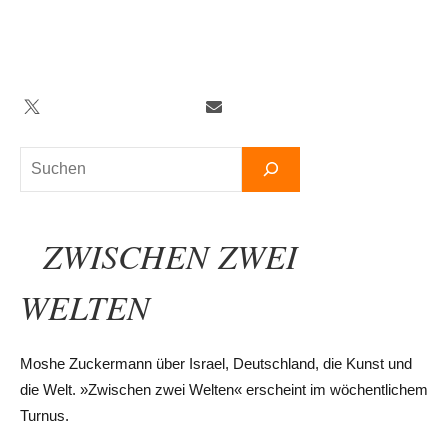
Zum
Inhalt
springen
Twitter
Facebook
YouTube
Telegram
Newsletter
Suchen
ZWISCHEN ZWEI
WELTEN
Moshe Zuckermann über Israel, Deutschland, die Kunst und
die Welt. »Zwischen zwei Welten« erscheint im wöchentlichem
Turnus.