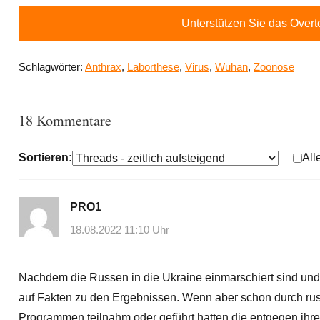
Unterstützen Sie das Over
Schlagwörter:
Anthrax
,
Laborthese
,
Virus
,
Wuhan
,
Zoonose
18 Kommentare
Sortieren:
All
PRO1
18.08.2022 11:10 Uhr
Nachdem die Russen in die Ukraine einmarschiert sind und
auf Fakten zu den Ergebnissen. Wenn aber schon durch rus
Programmen teilnahm oder geführt hatten die entgegen ihrer