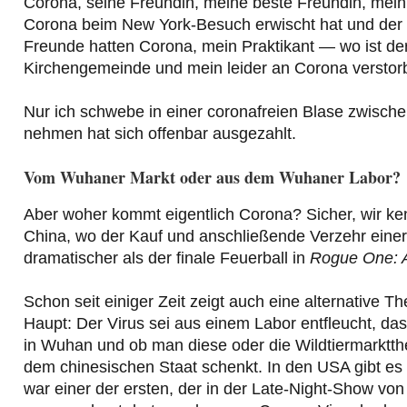
Corona, seine Freundin, meine beste Freundin, mein 
Corona beim New York-Besuch erwischt hat und der 
Freunde hatten Corona, mein Praktikant — wo ist de
Kirchengemeinde und mein leider an Corona versto
Nur ich schwebe in einer coronafreien Blase zwisch
nehmen hat sich offenbar ausgezahlt.
Vom Wuhaner Markt oder aus dem Wuhaner Labor?
Aber woher kommt eigentlich Corona? Sicher, wir ke
China, wo der Kauf und anschließende Verzehr einer
dramatischer als der finale Feuerball in
Rogue One: A
Schon seit einiger Zeit zeigt auch eine alternative 
Haupt: Der Virus sei aus einem Labor entfleucht, das B
in Wuhan und ob man diese oder die Wildtiermarktthe
dem chinesischen Staat schenkt. In den USA gibt es 
war einer der ersten, der in der Late-Night-Show von