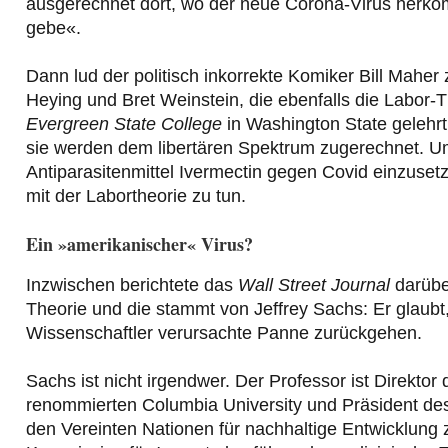
ausgerechnet dort, wo der neue Corona-Virus herko
gebe«.
Dann lud der politisch inkorrekte Komiker Bill Maher
Heying und Bret Weinstein, die ebenfalls die Labor-
Evergreen State College
in Washington State gelehrt
sie werden dem libertären Spektrum zugerechnet. Ums
Antiparasitenmittel Ivermectin gegen Covid einzusetz
mit der Labortheorie zu tun.
Ein »amerikanischer« Virus?
Inzwischen berichtete das
Wall Street Journal
darübe
Theorie und die stammt von Jeffrey Sachs: Er glaubt
Wissenschaftler verursachte Panne zurückgehen.
Sachs ist nicht irgendwer. Der Professor ist Direktor
renommierten Columbia University und Präsident d
den Vereinten Nationen für nachhaltige Entwicklung 