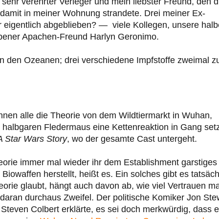
sehr verehrter Verleger und mein liebster Freund, den d
damit in meiner Wohnung strandete. Drei meiner Ex-
r eigentlich abgeblieben? — viele Kollegen, unsere halb
rbener Apachen-Freund Harlyn Geronimo.
en den Ozeanen; drei verschiedene Impfstoffe zweimal z
nnen alle die Theorie von dem Wildtiermarkt in Wuhan,
 halbgaren Fledermaus eine Kettenreaktion in Gang setz
 Star Wars Story
, wo der gesamte Cast untergeht.
Theorie immer mal wieder ihr dem Establishment garstiges
iowaffen herstellt, heißt es. Ein solches gibt es tatsäch
orie glaubt, hängt auch davon ab, wie viel Vertrauen m
daran durchaus Zweifel. Der politische Komiker Jon Ste
 Steven Colbert erklärte, es sei doch merkwürdig, dass 