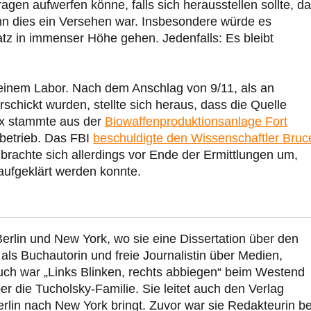
gen aufwerfen könne, falls sich herausstellen sollte, d
nn dies ein Versehen war. Insbesondere würde es
tz in immenser Höhe gehen. Jedenfalls: Es bleibt
 einem Labor. Nach dem Anschlag von 9/11, als an
rschickt wurden, stellte sich heraus, dass die Quelle
ax stammte aus der
Biowaffenproduktionsanlage Fort
 betrieb. Das FBI
beschuldigte den Wissenschaftler Bruc
 brachte sich allerdings vor Ende der Ermittlungen um,
aufgeklärt werden konnte.
erlin und New York, wo sie eine Dissertation über den
 als Buchautorin und freie Journalistin über Medien,
 Buch war „Links Blinken, rechts abbiegen“ beim Westend
ber die Tucholsky-Familie. Sie leitet auch den Verlag
erlin nach New York bringt. Zuvor war sie Redakteurin b