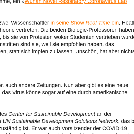
mme, ein »
Wuhan Novel Respiratory Coronavirus Lab
 zwei Wissenschaftler
in seine Show
Real Time
ein
, Heat
Theorie vertreten. Die beiden Biologie-Professoren habe
, bis sie von Protesten woker Studenten vertrieben wurd
tritten sind sie, weil sie empfohlen haben, das
en, statt sich impfen zu lassen. Unschön, hat aber nicht
r, auch andere Zeitungen. Nun aber gibt es eine neue
, das Virus könne sogar auf eine durch amerikanische
 des
Center for Sustainable Development
an der
es
UN Sustainable Development Solutions Network
, das b
zuständig ist. Er war auch Vorsitzender der COVID-19