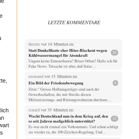
ie
e
LETZTE KOMMENTARE
u
Bernie
vor 10 Minuten zu:
Statt Dunkelflaute eher Hitze-Blackout wegen
26
Kühlwassermangel für Atomkraft
Ungarn keine Erneuerbaren? Böser Orban? Halte ich für
Fake News: Tatsache ist aber, daß Solar…
niemand
vor 15 Minuten zu:
te,
Ein Bild der Friedensbewegung
8
Zitat:" Grosse Hoffnungsträger sind auch die
Gewerkschaften, die mit Streiks diesen
Militarisierungs- und Rüstungswahnsinn durchaus…
renard
vor 35 Minuten zu:
lich
Wacht Deutschland nun in dem Krieg auf, den
an
53
es seit Jahren maßgeblich unterstützt?
wart
Es war nicht einmal ein Vorkommnis. Und schon schlägt
sie wieder zu, die 100-Zeichen-Regelung. Und…
es