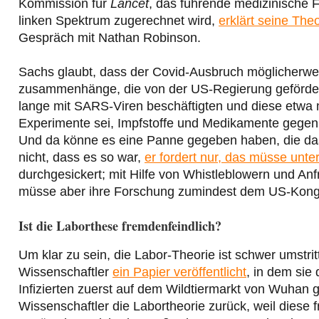
Kommission für
Lancet
, das führende medizinische F
linken Spektrum zugerechnet wird,
erklärt seine The
Gespräch mit Nathan Robinson.
Sachs glaubt, dass der Covid-Ausbruch möglicherwei
zusammenhänge, die von der US-Regierung gefördert
lange mit SARS-Viren beschäftigten und diese etwa m
Experimente sei, Impfstoffe und Medikamente gegen S
Und da könne es eine Panne gegeben haben, die das
nicht, dass es so war,
er fordert nur, das müsse unt
durchgesickert; mit Hilfe von Whistleblowern und A
müsse aber ihre Forschung zumindest dem US-Kong
Ist die Laborthese fremdenfeindlich?
Um klar zu sein, die Labor-Theorie ist schwer umstrit
Wissenschaftler
ein Papier veröffentlicht
, in dem sie
Infizierten zuerst auf dem Wildtiermarkt von Wuhan 
Wissenschaftler die Labortheorie zurück, weil diese 