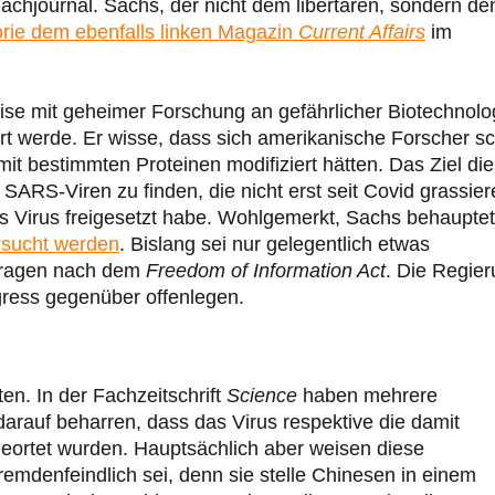
achjournal. Sachs, der nicht dem libertären, sondern d
orie dem ebenfalls linken Magazin
Current Affairs
im
se mit geheimer Forschung an gefährlicher Biotechnolo
 werde. Er wisse, dass sich amerikanische Forscher s
it bestimmten Proteinen modifiziert hätten. Das Ziel die
ARS-Viren zu finden, die nicht erst seit Covid grassier
 Virus freigesetzt habe. Wohlgemerkt, Sachs behauptet
ersucht werden
. Bislang sei nur gelegentlich etwas
nfragen nach dem
Freedom of Information Act
. Die Regie
ress gegenüber offenlegen.
ten. In der Fachzeitschrift
Science
haben mehrere
 darauf beharren, dass das Virus respektive die damit
geortet wurden. Hauptsächlich aber weisen diese
fremdenfeindlich sei, denn sie stelle Chinesen in einem