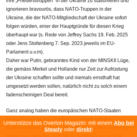
ihre „Friedenstruppen“ in der Ukraine zu stationieren und
ignorieren bravourös, dass NATO-Truppen in der
Ukraine, die der NATO-Mitgliedschaft der Ukraine sofort
folgen würden, einer der Hauptgründe für diesen Krieg
überhaupt war (s. Rede von Jeffrey Sachs 19. Feb. 2025
oder Jens Stoltenberg 7. Sep. 2023 jeweils im EU-
Parlament u.v.m).
Daher war Putin, gebranntes Kind von der MINSKII Lüge,
die gemäss Merkel und Hollande nur Zeit zur Aufrüstung
der Ukraine schaffen sollte und niemals ernsthaft hat
umgesetzt werden sollen, natürlich nicht zu solch einem
fadenscheinigen Deal bereit.
Ganz analog haben die europäischen NATO-Staaten
einen Einsatz im Iran Konflikt von einem stabilen
Unterstütze das Overton Magazin: mit einem
Abo bei
Waffenstillstand abhängig gemacht. Scheinbar sehen sie
Steady
oder
direkt
!
diesen nun gegeben und Deutsche Minenräumschiffe