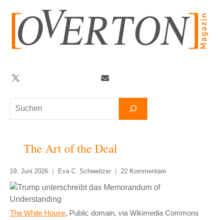
Zum
Inhalt
springen
Twitter
Facebook
YouTube
Telegram
Newsletter
Suchen
The Art of the Deal
19. Juni 2026
Eva C. Schweitzer
22 Kommentare
The White House
, Public domain, via Wikimedia Commons