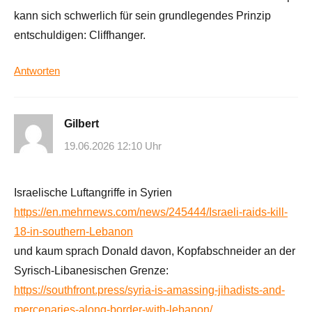
kann sich schwerlich für sein grundlegendes Prinzip
entschuldigen: Cliffhanger.
Antworten
Gilbert
19.06.2026 12:10 Uhr
Israelische Luftangriffe in Syrien
https://en.mehrnews.com/news/245444/Israeli-raids-kill-
18-in-southern-Lebanon
und kaum sprach Donald davon, Kopfabschneider an der
Syrisch-Libanesischen Grenze:
https://southfront.press/syria-is-amassing-jihadists-and-
mercenaries-along-border-with-lebanon/