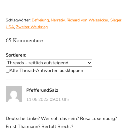
Schlagwörter:
Befreiung
,
Narrativ
,
Richard von Weizsäcker
,
Sieger
,
USA
,
Zweiter Weltkrieg
65 Kommentare
Sortieren:
Alle Thread-Antworten ausklappen
PfefferundSalz
11.05.2023 09:01 Uhr
Deutsche Linke? Wer soll das sein? Rosa Luxemburg?
Ernst Thälmann? Bertolt Brecht?