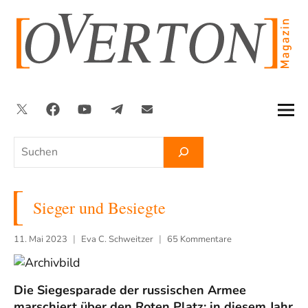
Zum
Inhalt
springen
Twitter
Facebook
YouTube
Telegram
Newsletter
Suchen
Sieger und Besiegte
11. Mai 2023
Eva C. Schweitzer
65 Kommentare
Die Siegesparade der russischen Armee
marschiert über den Roten Platz; in diesem Jahr