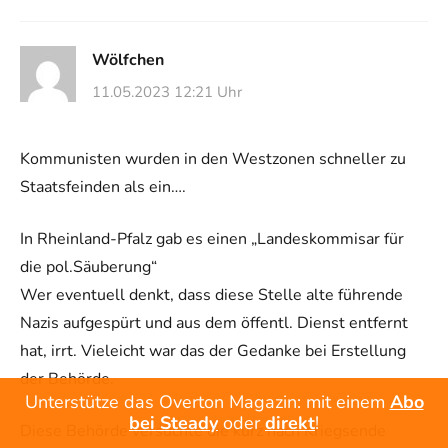
Wölfchen
11.05.2023 12:21 Uhr
Kommunisten wurden in den Westzonen schneller zu
Staatsfeinden als ein….
In Rheinland-Pfalz gab es einen „Landeskommisar für
die pol.Säuberung“
Wer eventuell denkt, dass diese Stelle alte führende
Nazis aufgespürt und aus dem öffentl. Dienst entfernt
hat, irrt. Vieleicht war das der Gedanke bei Erstellung
der Behörde.
Unterstütze das Overton Magazin: mit einem
Abo
bei Steady
oder
direkt
!
Diese Behörde versuchte die kurz nach Kriegsende