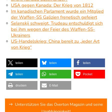
USA gegen Kanada: Der Krieg von 1812
Im kanadischen Parlament wurde ein Mitglied
der Waffen-SS Galizien frenetisch gefeiert
Selenskij schweigt, Trudeau entschuldigt sich
bei ihm wegen der Feier des Waffen-SS-
Ukrainers
US-Handelskrieg: China bereit zu „jeder Art
von Krieg“
teilen
teilen
teilen
teilen
teilen
Pocket
drucken
E-Mail
Unterstützen Sie das Overton Magazin und seine
Unabhängigkeit!