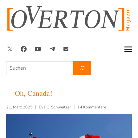
Zum
Inhalt
springen
Twitter
Facebook
YouTube
Telegram
Newsletter
Suchen
Oh, Canada!
21. März 2025
Eva C. Schweitzer
14 Kommentare