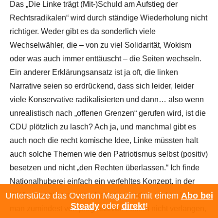
Das „Die Linke trägt (Mit-)Schuld am Aufstieg der
Rechtsradikalen“ wird durch ständige Wiederholung nicht
richtiger. Weder gibt es da sonderlich viele
Wechselwähler, die – von zu viel Solidarität, Wokism
oder was auch immer enttäuscht – die Seiten wechseln.
Ein anderer Erklärungsansatz ist ja oft, die linken
Narrative seien so erdrückend, dass sich leider, leider
viele Konservative radikalisierten und dann… also wenn
unrealistisch nach „offenen Grenzen“ gerufen wird, ist die
CDU plötzlich zu lasch? Ach ja, und manchmal gibt es
auch noch die recht komische Idee, Linke müssten halt
auch solche Themen wie den Patriotismus selbst (positiv)
besetzen und nicht „den Rechten überlassen.“ Ich finde
Nationalhuberei einfach ein verfehltes Konzept, in der
Unterstütze das Overton Magazin: mit einem
Abo bei
DNA ist wohl kaum eine Nation zu finden, zudem kann
Steady
oder
direkt
!
man zumindest von progressiven Leuten nicht verlangen,