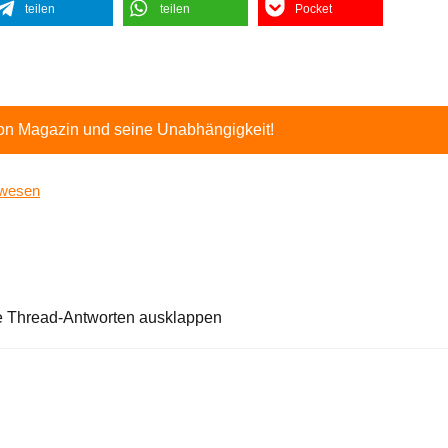
teilen
teilen
Pocket
ton Magazin und seine Unabhängigkeit!
swesen
e Thread-Antworten ausklappen