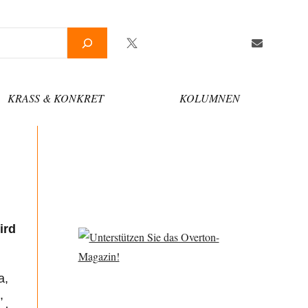
Twitter
Facebook
YouTube
Telegram
Newsletter
KRASS & KONKRET
KOLUMNEN
ird
a,
,