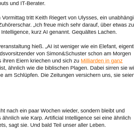
uts und IT-Berater.
Vormittag tritt Keith Riegert von Ulysses, ein unabhäng
 Zuhörerschar. „Ich freue mich sehr darauf, über etwas zu
l Intelligence, kurz AI genannt. Gequältes Lachen.
ranstaltung hieß. „AI ist weniger wie ein Elefant, eigent
andsvorsitzender von Simon&Schuster schon am Morgen
s ihren Eiern kriechen und sich zu
Milliarden in ganz
st, ähnlich wie die biblischen Plagen. Dabei sirren sie w
ie am Schlüpfen. Die Zeitungen versichern uns, sie seie
icht nach ein paar Wochen wieder, sondern bleibt und
lich wie Karp. Artificial Intelligence sei eine ähnlich
s, sagt sie. Und bald Teil unser aller Leben.