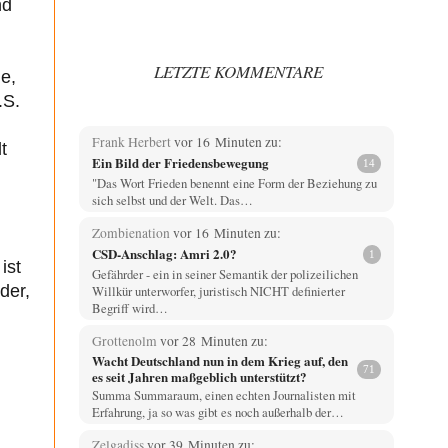
nd
LETZTE KOMMENTARE
he,
.S.
Frank Herbert
vor 16 Minuten zu:
t
Ein Bild der Friedensbewegung
14
"Das Wort Frieden benennt eine Form der Beziehung zu
sich selbst und der Welt. Das…
Zombienation
vor 16 Minuten zu:
CSD-Anschlag: Amri 2.0?
1
ist
Gefährder - ein in seiner Semantik der polizeilichen
der,
Willkür unterworfer, juristisch NICHT definierter
Begriff wird…
Grottenolm
vor 28 Minuten zu:
Wacht Deutschland nun in dem Krieg auf, den
71
es seit Jahren maßgeblich unterstützt?
Summa Summaraum, einen echten Journalisten mit
Erfahrung, ja so was gibt es noch außerhalb der…
Zelgadiss
vor 39 Minuten zu: