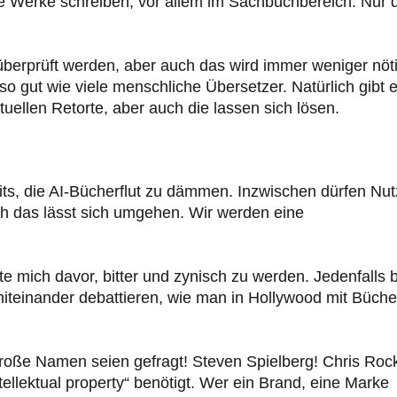
e Werke schreiben, vor allem im Sachbuchbereich. Nur 
erprüft werden, aber auch das wird immer weniger nöt
 gut wie viele menschliche Übersetzer. Natürlich gibt 
uellen Retorte, aber auch die lassen sich lösen.
, die AI-Bücherflut zu dämmen. Inzwischen dürfen Nut
h das lässt sich umgehen. Wir werden eine
mich davor, bitter und zynisch zu werden. Jedenfalls b
teinander debattieren, wie man in Hollywood mit Büche
roße Namen seien gefragt! Steven Spielberg! Chris Roc
llektual property“ benötigt. Wer ein Brand, eine Marke