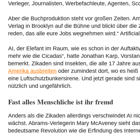
Verleger, Journalisten, Werbefachleute, Agenten, Sco
Aber die Buchproduktion steht vor großen Zeiten. Am 
Verlag in Brooklyn auf die Bühne und blickt über die
reden, das alle eure Jobs wegnehmen wird.“ Artificia
AI, der Elefant im Raum, wie es schon in der Auftaktve
mehr wie die Cicadas“, hatte Jonathan Karp, Vorst
bemerkt. Zikaden sind Insekten, die alle 17 Jahre au
Amerika ausbreiten
oder zumindest dort, wo es heiß i
eine Luftschutzbunkersirene. Und jetzt gerade sind s
nützlich und ungefährlich.
Fast alles Menschliche ist ihr fremd
Anders als die Zikaden allerdings verschwindet AI n
wächst. Abrams-Verlegerin Mary McAveney sieht das ähn
bedeutsame Revolution wie die Erfindung des Internet