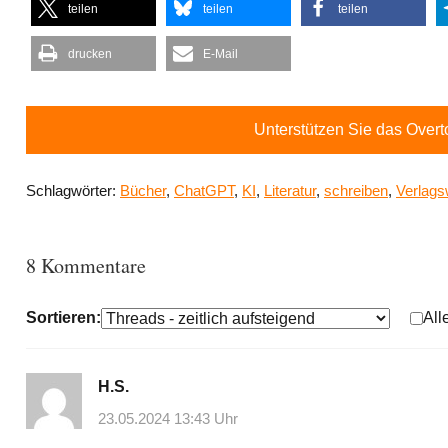
teilen
teilen
teilen
drucken
E-Mail
Unterstützen Sie das Over
Schlagwörter:
Bücher
,
ChatGPT
,
KI
,
Literatur
,
schreiben
,
Verlag
8 Kommentare
Sortieren:
All
H.S.
23.05.2024 13:43 Uhr