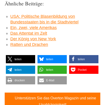
Ähnliche Beiträge:
USA: Politische Blasenbildung von
Bundesstaaten bis in die Stadtviertel
Ein, zwei, viele Amerikas
Das Attentat im Zelt
Der König von New York
Ratten und Drachen
teilen
teilen
teilen
teilen
teilen
Pocket
drucken
E-Mail
Unterstützen Sie das Overton Magazin und seine
Unabhängigkeit!