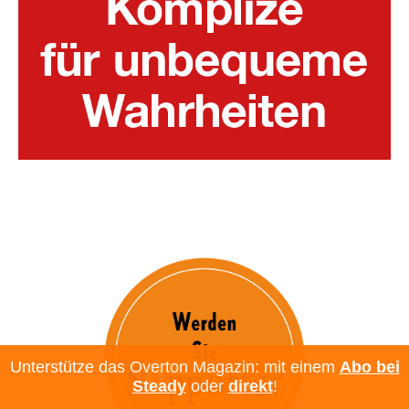
Unterstütze das Overton Magazin: mit einem
Abo bei
Steady
oder
direkt
!