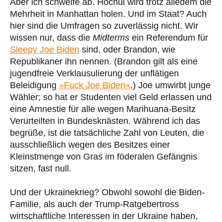
Aber ich schweife ab. Hochul wird trotz alledem die
Mehrheit in Manhattan holen. Und im Staat? Auch
hier sind die Umfragen so zuverlässig nicht. Wir
wissen nur, dass die
Midterms
ein Referendum für
Sleepy Joe Biden
sind, oder Brandon, wie
Republikaner ihn nennen. (Brandon gilt als eine
jugendfreie Verklausulierung der unflätigen
Beleidigung
»Fuck Joe Biden«
.) Joe umwirbt junge
Wähler; so hat er Studenten viel Geld erlassen und
eine Amnestie für alle wegen Marihuana-Besitz
Verurteilten in Bundesknästen. Während ich das
begrüße, ist die tatsächliche Zahl von Leuten, die
ausschließlich wegen des Besitzes einer
Kleinstmenge von Gras im föderalen Gefängnis
sitzen, fast null.
Und der Ukrainekrieg? Obwohl sowohl die Biden-
Familie, als auch der Trump-Ratgebertross
wirtschaftliche Interessen in der Ukraine haben,