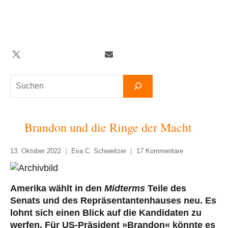
Zum
Inhalt
springen
Twitter
Facebook
YouTube
Telegram
Newsletter
Suchen
Brandon und die Ringe der Macht
13. Oktober 2022
Eva C. Schweitzer
17 Kommentare
Amerika wählt in den
Midterms
Teile des
Senats und des Repräsentantenhauses neu. Es
lohnt sich einen Blick auf die Kandidaten zu
werfen. Für US-Präsident »Brandon« könnte es