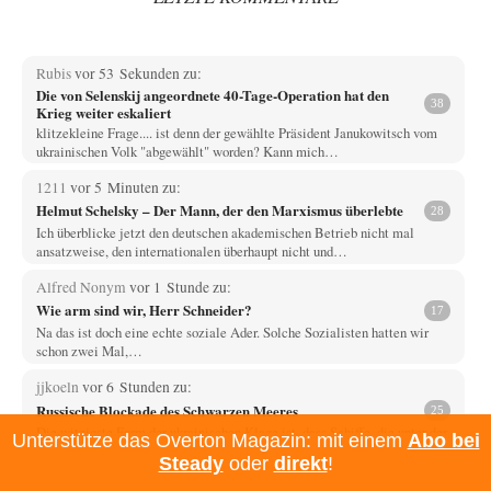
Rubis
vor 53 Sekunden zu:
Die von Selenskij angeordnete 40-Tage-Operation hat den
38
Krieg weiter eskaliert
klitzekleine Frage.... ist denn der gewählte Präsident Janukowitsch vom
ukrainischen Volk "abgewählt" worden? Kann mich…
1211
vor 5 Minuten zu:
Helmut Schelsky – Der Mann, der den Marxismus überlebte
28
Ich überblicke jetzt den deutschen akademischen Betrieb nicht mal
ansatzweise, den internationalen überhaupt nicht und…
Alfred Nonym
vor 1 Stunde zu:
Wie arm sind wir, Herr Schneider?
17
Na das ist doch eine echte soziale Ader. Solche Sozialisten hatten wir
schon zwei Mal,…
jjkoeln
vor 6 Stunden zu:
Russische Blockade des Schwarzen Meeres
25
Die witzigste Form der ukrainischen Klage ist, dass Schiffe, die unter der
Unterstütze das Overton Magazin: mit einem
Abo bei
Flagge eines Drittstaates…
Steady
oder
direkt
!
overton4cm
vor 8 Stunden zu: