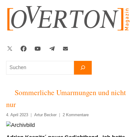
Zum
Inhalt
springen
Twitter
Facebook
YouTube
Telegram
Newsletter
Suchen
Sommerliche Umarmungen und nicht
nur
4. April 2023
Artur Becker
2 Kommentare