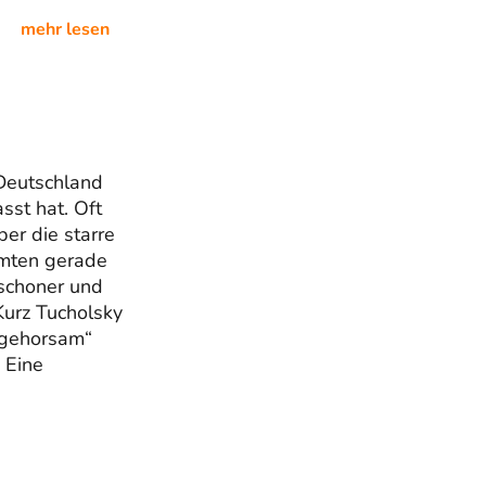
mehr lesen
 Deutschland
sst hat. Oft
er die starre
eamten gerade
lschoner und
Kurz Tucholsky
ngehorsam“
 Eine