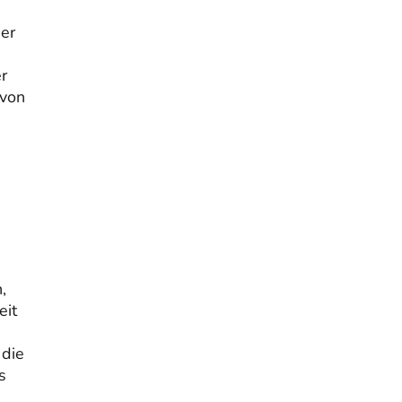
er
r
 von
,
eit
 die
s