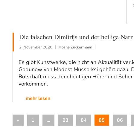
Die falschen Dimitrijs und der heilige Narr
2. November 2020
Moshe Zuckermann
Es gibt Kunstwerke, die nicht an Aktualität verli
Godunow von Modest Mussorksi gehört dazu. Di
Botschaft muss dem heutigen Hörer und Seher 
vorkommen.
mehr lesen
Seitennummerierung
Vorherige
«
1
…
83
84
85
86
der
Beiträge