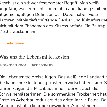
Kitsch ist ein schwer festlegbarer Begriff. Man weiß
ungefähr, was er meint, kommt ihm aber kaum je mit ein
allgemeingültigen Definition bei. Dabei haben viele
Autoren, mithin tiefschürfende Denker und Kulturforsche
sich mit dem Phänomen des Kitschs befaßt. Ein Beitrag
Moshe Zuckermann.
mehr lesen
Was uns die Lebensmittel kosten
5. November 2020
Florian Schwinn
Die Lebensmittelpreise lügen. Das weiß jede Landwirtin
die kaum ihre Gestehungskosten erwirtschaften kann. S
Jahren klagen die Milchbäuerinnen, derzeit auch die
Schweinemästerinnen. Die sommerliche Trockenheit hat
Ernte im Ackerbau reduziert, das dritte Jahr in Folge. Da
Angebot ist also knapper geworden. Aber steigen