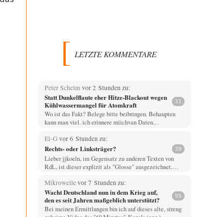
LETZTE KOMMENTARE
Peter Schelm
vor 2 Stunden zu:
Statt Dunkelflaute eher Hitze-Blackout wegen
31
Kühlwassermangel für Atomkraft
Wo ist das Fakt? Belege bitte beibringen. Behaupten
kann man viel. ich erinnere miichvan Daten…
El-G
vor 6 Stunden zu:
Rechts- oder Linksträger?
39
Lieber jjkoeln, im Gegensatz zu anderen Texten von
RdL, ist dieser explizit als "Glosse" ausgezeichnet.…
Mikrowelle
vor 7 Stunden zu:
Wacht Deutschland nun in dem Krieg auf,
55
den es seit Jahren maßgeblich unterstützt?
Bei meinen Ermittlungen bin ich auf dieses alte, streng
geheime Video des "60 Minutes"-Kanals (eng.)…