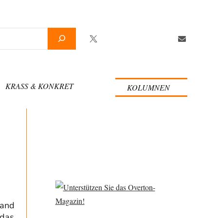
Twitter
Facebook
YouTube
Telegram
Newslette
KRASS & KONKRET
KOLUMNEN
land
 das