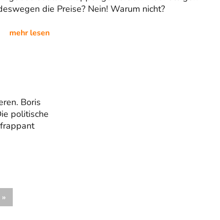
deswegen die Preise? Nein! Warum nicht?
mehr lesen
eren. Boris
e politische
frappant
Nächste
»
Beiträge