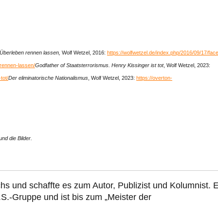
 Überleben rennen lassen,
Wolf Wetzel, 2016:
https://wolfwetzel.de/index.php/2016/09/17/fac
rennen-lassen/
Godfather of Staatsterrorismus. Henry Kissinger ist tot
, Wolf Wetzel, 2023:
tot/
Der eliminatorische Nationalismus
, Wolf Wetzel, 2023:
https://overton-
nd die Bilder.
hs und schaffte es zum Autor, Publizist und Kolumnist. E
.S.-Gruppe und ist bis zum „Meister der