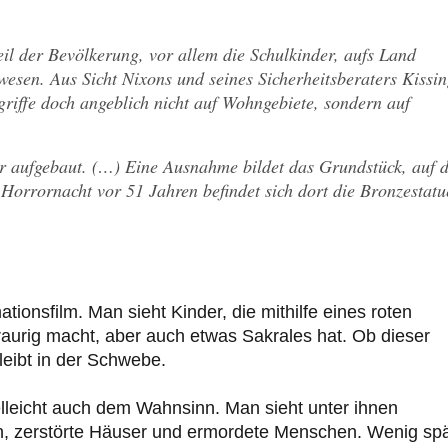
eil der Bevölkerung, vor allem die Schulkinder, aufs Land
wesen. Aus Sicht Nixons und seines Sicherheitsberaters Kissin
griffe doch angeblich nicht auf Wohngebiete, sondern auf
der aufgebaut. (…) Eine Ausnahme bildet das Grundstück, auf 
orrornacht vor 51 Jahren befindet sich dort die Bronzestatu
tionsfilm. Man sieht Kinder, die mithilfe eines roten
raurig macht, aber auch etwas Sakrales hat. Ob dieser
leibt in der Schwebe.
ielleicht auch dem Wahnsinn. Man sieht unter ihnen
n, zerstörte Häuser und ermordete Menschen. Wenig spä