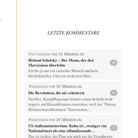
1
LETZTE KOMMENTARE
NoComment
vor 16 Minuten zu:
Helmut Schelsky – Der Mann, der den
18
Marxismus überlebte
Ich bin ja nur ein einfacher Mensch und kein
Intellektueller. Und erst recht kein Herr…
Wallenstein
vor 20 Minuten zu:
Die Revolution, die nie scheiterte
19
NeeNee, Kampfflugzeuge können schon deshalb nicht
negativ auf Klimabilanzen einwirken, weil das "Pariser
Klimaschutzabkommen" Emissionen…
Wallenstein
vor 29 Minuten zu:
US-Außenministerium: Kuba ist „weniger ein
31
Nationalstaat als eine allumfassende
Geheimdienst- und Subversionsoperation
Das ist richtig, der Plan war noch aus der Eisenhower-