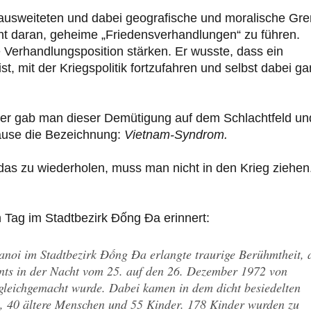
m ausweiteten und dabei geografische und moralische Gr
icht daran, geheime „Friedensverhandlungen“ zu führen.
e Verhandlungsposition stärken. Er wusste, dass ein
t, mit der Kriegspolitik fortzufahren und selbst dabei g
er gab man dieser Demütigung auf dem Schlachtfeld un
use die Bezeichnung:
Vietnam-Syndrom.
as zu wiederholen, muss man nicht in den Krieg ziehen
 Tag im Stadtbezirk Đống Đa erinnert:
noi im Stadtbezirk Đống Đa erlangte traurige Berühmtheit, 
ts in der Nacht vom 25. auf den 26. Dezember 1972 von
leichgemacht wurde. Dabei kamen in dem dicht besiedelten
 40 ältere Menschen und 55 Kinder. 178 Kinder wurden zu