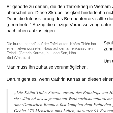
Er gehörte zu denen, die den Terrorkrieg in Vietna
überschritten. Diese Skrupellosigkeit hinderte ihn n
Denn die Intensivierung des Bombenterrors sollte di
„geordneter“ Abzug die einzige Voraussetzung dafür is
nach oben aufzusteigen.
Spät
Die kurze Inschrift auf der Tafel lautet: ‚Khâm Thiên hat
einen tiefverwurzelten Hass auf den amerikanischen
zuha
Feind‘. (Cathrin Karras, in Luong Son, Hòa
Bình/Vietnam)
Um d
Man muss ihn zuhause verunmöglichen.
Darum geht es, wenn Cathrin Karras an diesen einen
„Die Khâm Thiên-Strasse unweit des Bahnhofs von Ha
sie während des sogenannten Weihnachtsbombardemen
amerikanischen Bomben fast komplett dem Erdboden g
Gebiet 278 Menschen ums Leben, darunter 91 Frauen,