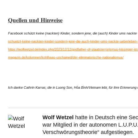
Quellen und Hinweise
Facebook schützt keine (nackten) Kinder, sondern jene, die (auch) Kinder ums nackte
schuetzt-keine-nackten-kinder-sondern-jene-die-auch-kinder-ums-nackte-ueberleben-
https://wolfwetzel.de/index.php/2023/12/12/godfather-of-staatsterrorismus-kissinger-ist-
magazin.de/kolumnen/kohlhaas-unchained/der-eliminatorische-nationalismus/
Ich danke Cathrin Karras, die in Luong Son, Hòa Bình/Vietnam lebt, für ihre Erinnerung u
Wolf Wetzel
hatte in Deutsch eine Sec
war Mitglied in der autonomen L.U.P.U
Verschwörungstheorie“ aufgestiegen.