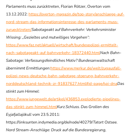
Parlaments muss zurücktreten
, Florian Rötzer, Overton vom
13.12.2022:
https://overton-magazin.de/top-story/anschlaege-auf-
nord-stream-das-informationsinteresse-des-parlaments-muss-
zuruecktreten/
Sabotageakt auf Bahnverkehr: Verkehrsminister
Wissing: „Gezieltes und mutwilliges Vorgehen“:
https://www.faz.net/aktuell/wirtschaft/bundespolizei-ermittelt-
nach-sabotageakt-auf-bahnverkehr-18372440.html
Nach Bahn-
Sabotage: Verfassungsfeindliches Motiv? Bundesanwaltschaft
übernimmt Ermittlungen:
https://www.merkur.de/welt/zugausfall-
polizei-news-deutsche-bahn-sabotage-stoerung-bahnverkehr-
norddeutschland-technik-zr-91837627.html#id-pageApi-dna
Das
stinkt zum Himmel
:
https://www.jungewelt.de/artikel/436853.explodierte-pipelines-
das-stinkt-zum-himmel.html
Kurz.Schluss. Das Grollen des
Eyjafjallajökull
vom 23.5.2011:
https://linksunten.indymedia.org/de/node/40279/
Tatort Ostsee.
Nord Stream-Anschläge: Druck auf die Bundesregierung,