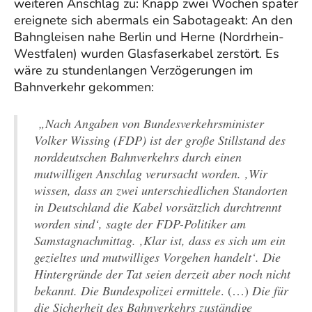
weiteren Anschlag zu: Knapp zwei Wochen später
ereignete sich abermals ein Sabotageakt: An den
Bahngleisen nahe Berlin und Herne (Nordrhein-
Westfalen) wurden Glasfaserkabel zerstört. Es
wäre zu stundenlangen Verzögerungen im
Bahnverkehr gekommen:
„Nach Angaben von Bundesverkehrsminister
Volker Wissing (FDP) ist der große Stillstand des
norddeutschen Bahnverkehrs durch einen
mutwilligen Anschlag verursacht worden. ‚Wir
wissen, dass an zwei unterschiedlichen Standorten
in Deutschland die Kabel vorsätzlich durchtrennt
worden sind‘, sagte der FDP-Politiker am
Samstagnachmittag. ‚Klar ist, dass es sich um ein
gezieltes und mutwilliges Vorgehen handelt‘. Die
Hintergründe der Tat seien derzeit aber noch nicht
bekannt. Die Bundespolizei ermittele
. (…)
Die für
die Sicherheit des Bahnverkehrs zuständige