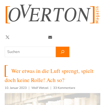
Zum
Inhalt
springen
Twitter
Facebook
YouTube
Telegram
Newsletter
Suchen
Wer etwas in die Luft sprengt, spielt
doch keine Rolle! Ach so?
10. Januar 2023
Wolf Wetzel
33 Kommentare