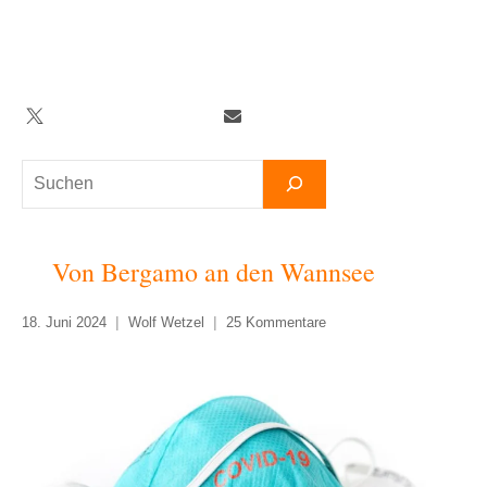
Zum
Inhalt
springen
Twitter
Facebook
YouTube
Telegram
Newsletter
Suchen
Von Bergamo an den Wannsee
18. Juni 2024
Wolf Wetzel
25 Kommentare