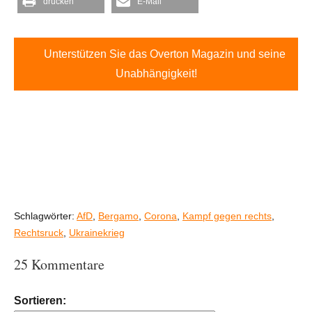
drucken
E-Mail
Unterstützen Sie das Overton Magazin und seine
Unabhängigkeit!
Schlagwörter:
AfD
,
Bergamo
,
Corona
,
Kampf gegen rechts
,
Rechtsruck
,
Ukrainekrieg
25 Kommentare
Sortieren: