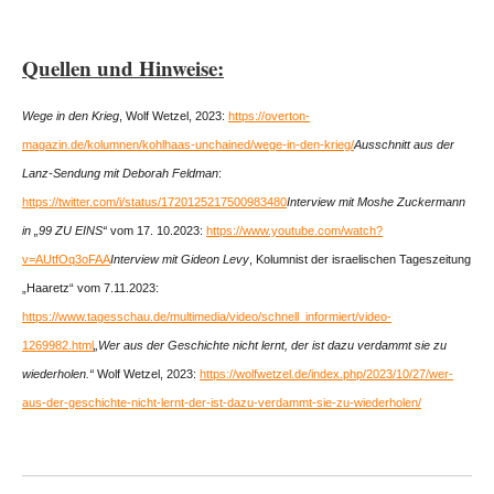
Quellen und Hinweise:
Wege in den Krieg
, Wolf Wetzel, 2023:
https://overton-
magazin.de/kolumnen/kohlhaas-unchained/wege-in-den-krieg/
Ausschnitt aus der
Lanz-Sendung mit Deborah Feldman
:
https://twitter.com/i/status/1720125217500983480
Interview mit Moshe Zuckermann
in „99 ZU EINS“
vom 17. 10.2023:
https://www.youtube.com/watch?
v=AUtfOq3oFAA
Interview mit Gideon Levy
, Kolumnist der israelischen Tageszeitung
„Haaretz“ vom 7.11.2023:
https://www.tagesschau.de/multimedia/video/schnell_informiert/video-
1269982.html
„Wer aus der Geschichte nicht lernt, der ist dazu verdammt sie zu
wiederholen.“
Wolf Wetzel, 2023:
https://wolfwetzel.de/index.php/2023/10/27/wer-
aus-der-geschichte-nicht-lernt-der-ist-dazu-verdammt-sie-zu-wiederholen/