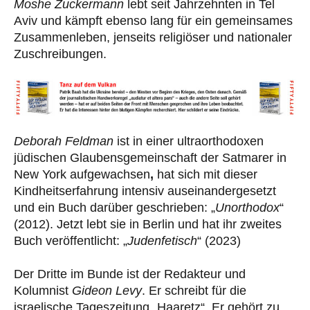
Moshe Zuckermann
lebt seit Jahrzehnten in Tel
Aviv und kämpft ebenso lang für ein gemeinsames
Zusammenleben, jenseits religiöser und nationaler
Zuschreibungen.
Deborah Feldman
ist in einer ultraorthodoxen
jüdischen Glaubensgemeinschaft der Satmarer in
New York aufgewachsen
,
hat sich mit dieser
Kindheitserfahrung intensiv auseinandergesetzt
und ein Buch darüber geschrieben: „
Unorthodox
“
(2012). Jetzt lebt sie in Berlin und hat ihr zweites
Buch veröffentlicht: „
Judenfetisch
“ (2023)
Der Dritte im Bunde ist der Redakteur und
Kolumnist
Gideon Levy
. Er schreibt für die
israelische Tageszeitung „Haaretz“. Er gehört zu