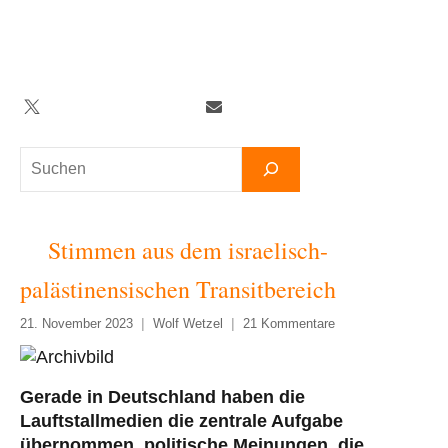
Zum
Inhalt
springen
Twitter
Facebook
YouTube
Telegram
Newsletter
Suchen
Stimmen aus dem israelisch-
palästinensischen Transitbereich
21. November 2023
Wolf Wetzel
21 Kommentare
Gerade in Deutschland haben die
Lauftstallmedien die zentrale Aufgabe
übernommen, politische Meinungen, die