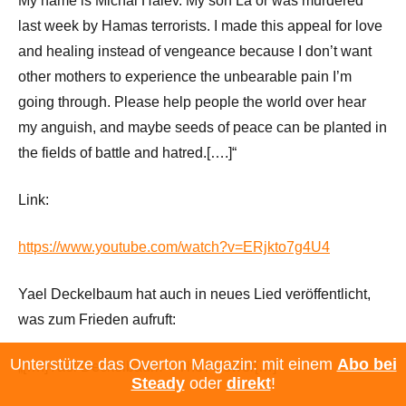
My name is Michal Halev. My son La’or was murdered
last week by Hamas terrorists. I made this appeal for love
and healing instead of vengeance because I don’t want
other mothers to experience the unbearable pain I’m
going through. Please help people the world over hear
my anguish, and maybe seeds of peace can be planted in
the fields of battle and hatred.[….]“
Link:
https://www.youtube.com/watch?v=ERjkto7g4U4
Yael Deckelbaum hat auch in neues Lied veröffentlicht,
was zum Frieden aufruft:
Unterstütze das Overton Magazin: mit einem
Abo bei
„[….]Yael Deckelbaum – The Answer[…]“
Steady
oder
direkt
!