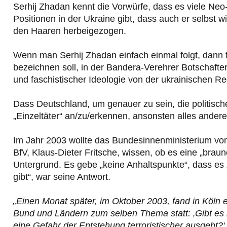
Serhij Zhadan kennt die Vorwürfe, dass es viele Neo-
Positionen in der Ukraine gibt, dass auch er selbst wi
den Haaren herbeigezogen.
Wenn man Serhij Zhadan einfach einmal folgt, dann 
bezeichnen soll, in der Bandera-Verehrer Botschaf
und faschistischer Ideologie von der ukrainischen R
Dass Deutschland, um genauer zu sein, die politische
„Einzeltäter“ an/zu/erkennen, ansonsten alles andere
Im Jahr 2003 wollte das Bundesinnenministerium vo
BfV, Klaus-Dieter Fritsche, wissen, ob es eine „bra
Untergrund. Es gebe „keine Anhaltspunkte“, dass es 
gibt“, war seine Antwort.
„Einen Monat später, im Oktober 2003, fand in Köln
Bund und Ländern zum selben Thema statt: ‚Gibt e
eine Gefahr der Entstehung terroristischer ausgeht?