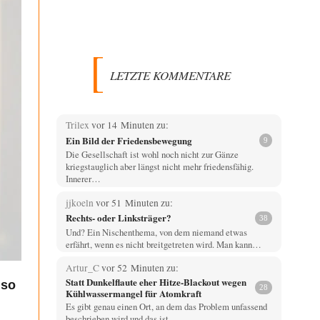
LETZTE KOMMENTARE
Trilex
vor 14 Minuten zu:
Ein Bild der Friedensbewegung
9
Die Gesellschaft ist wohl noch nicht zur Gänze
kriegstauglich aber längst nicht mehr friedensfähig.
Innerer…
jjkoeln
vor 51 Minuten zu:
Rechts- oder Linksträger?
38
Und? Ein Nischenthema, von dem niemand etwas
erfährt, wenn es nicht breitgetreten wird. Man kann…
Artur_C
vor 52 Minuten zu:
Statt Dunkelflaute eher Hitze-Blackout wegen
 so
28
Kühlwassermangel für Atomkraft
Es gibt genau einen Ort, an dem das Problem unfassend
beschrieben wird und das ist…