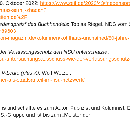
0. Oktober 2022:
https://www.zeit.de/2022/43/friedenspr
hass-serhij-zhadan?
iten.de%2F
riedenspreis“ des Buchhandels
; Tobias Riegel, NDS vom 
p=89603
rton-magazin.de/kolumnen/kohlhaas-unchained/80-jahre-
der Verfassungsschutz den NSU unterschätzte
:
r-nsu-untersuchungsausschuss-wie-der-verfassungsschutz
 V-Leute (plus X)
, Wolf Wetzel:
er-als-staatsanteil-im-nsu-netzwerk/
hs und schaffte es zum Autor, Publizist und Kolumnist. E
.S.-Gruppe und ist bis zum „Meister der