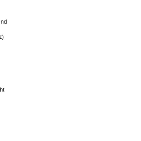
und
z)
n
ht