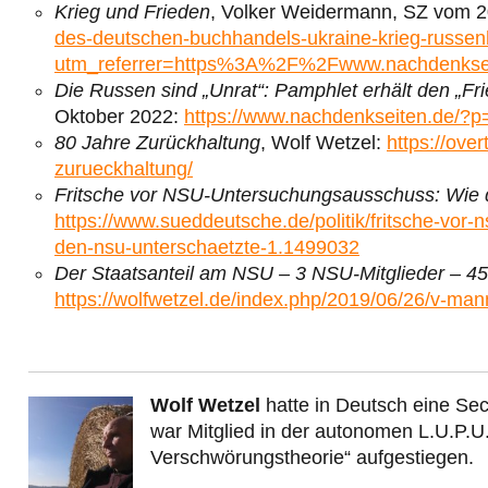
Krieg und Frieden
, Volker Weidermann, SZ vom 2
des-deutschen-buchhandels-ukraine-krieg-russen
utm_referrer=https%3A%2F%2Fwww.nachdenkse
Die Russen sind „Unrat“: Pamphlet erhält den „F
Oktober 2022:
https://www.nachdenkseiten.de/?
80 Jahre Zurückhaltung
, Wolf Wetzel:
https://ove
zurueckhaltung/
Fritsche vor NSU-Untersuchungsausschuss: Wie 
https://www.sueddeutsche.de/politik/fritsche-vo
den-nsu-unterschaetzte-1.1499032
Der Staatsanteil am NSU – 3 NSU-Mitglieder – 45
https://wolfwetzel.de/index.php/2019/06/26/v-mann
Wolf Wetzel
hatte in Deutsch eine Sec
war Mitglied in der autonomen L.U.P.U
Verschwörungstheorie“ aufgestiegen.