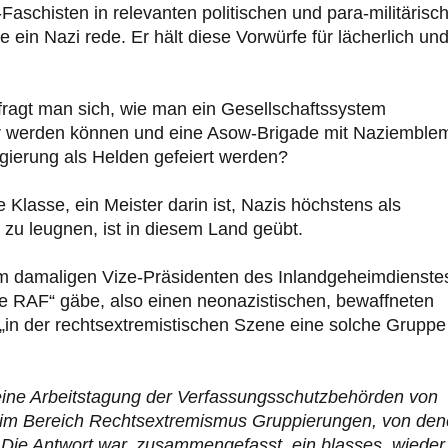
Faschisten in relevanten politischen und para-militärisc
e ein Nazi rede. Er hält diese Vorwürfe für lächerlich un
fragt man sich, wie man ein Gesellschaftssystem
ter werden können und eine Asow-Brigade mit Naziemble
egierung als Helden gefeiert werden?
 Klasse, ein Meister darin ist, Nazis höchstens als
 zu leugnen, ist in diesem Land geübt.
m damaligen Vize-Präsidenten des Inlandgeheimdienste
une RAF“ gäbe, also einen neonazistischen, bewaffneten
„in der rechtsextremistischen Szene eine solche Gruppe
 eine Arbeitstagung der Verfassungsschutzbehörden von
s im Bereich Rechtsextremismus Gruppierungen, von de
‘ Die Antwort war, zusammengefasst, ein blasses, wieder