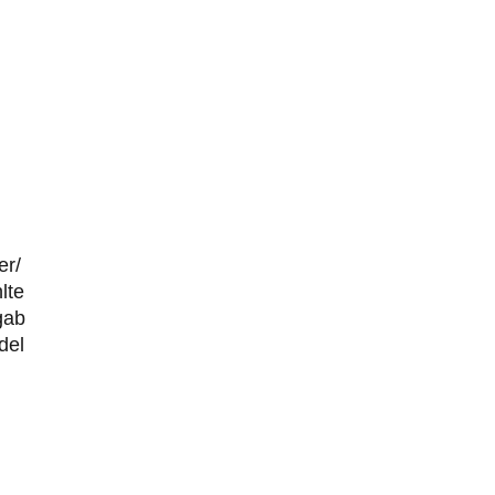
er/
lte
gab
del