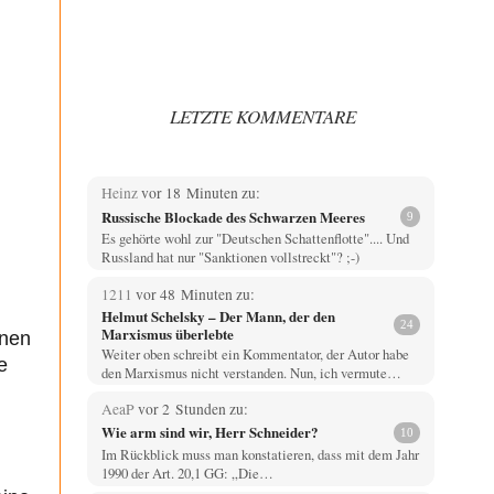
LETZTE KOMMENTARE
Heinz
vor 18 Minuten zu:
Russische Blockade des Schwarzen Meeres
9
Es gehörte wohl zur "Deutschen Schattenflotte".... Und
Russland hat nur "Sanktionen vollstreckt"? ;-)
1211
vor 48 Minuten zu:
Helmut Schelsky – Der Mann, der den
24
Marxismus überlebte
inen
Weiter oben schreibt ein Kommentator, der Autor habe
e
den Marxismus nicht verstanden. Nun, ich vermute…
AeaP
vor 2 Stunden zu:
Wie arm sind wir, Herr Schneider?
10
Im Rückblick muss man konstatieren, dass mit dem Jahr
1990 der Art. 20,1 GG: „Die…