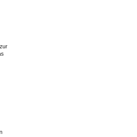
zur
as
n