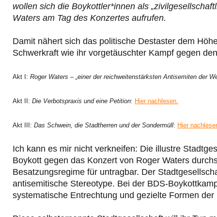
wollen sich die Boykottler*innen als „zivilgesellsch
Waters am Tag des Konzertes aufrufen.
Damit nähert sich das politische Destaster dem Höhepu
Schwerkraft wie ihr vorgetäuschter Kampf gegen den
Akt I:
Roger Waters – „einer der reichweitenstärksten Antisemiten der We
Akt II:
Die Verbotspraxis und eine Petition
:
Hier nachlesen.
Akt III:
Das Schwein, die Stadtherren und der Sondermüll
:
Hier nachlese
Ich kann es mir nicht verkneifen: Die illustre Stadt
Boykott gegen das Konzert von Roger Waters durchse
Besatzungsregime für untragbar. Der Stadtgesellsch
antisemitische Stereotype. Bei der BDS-Boykottkamp
systematische Entrechtung und gezielte Formen der 