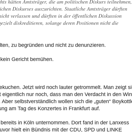
ts hätten Amtsträger, die am politischen Diskurs teilnehmen,
chen Diskurses auszurichten. Staatliche Amtsträger dürften
cht verlassen und dürften in der öffentlichen Diskussion
ielt diskreditieren, solange deren Positionen nicht die
alten, zu begründen und nicht zu denunzieren.
h kein Gericht bemühen.
ekuchen. Jetzt wird noch lauter getrommelt. Man zeigt s
lt eigentlich nur noch, dass man den Verdacht in den Wi
 Aber selbstverständlich wollen sich die „guten“ Boykottl
ung am Tag des Konzertes in Frankfurt auf.
bereits in Köln unternommen. Dort fand in der Lanxess
zuvor hielt ein Bündnis mit der CDU, SPD und LINKE