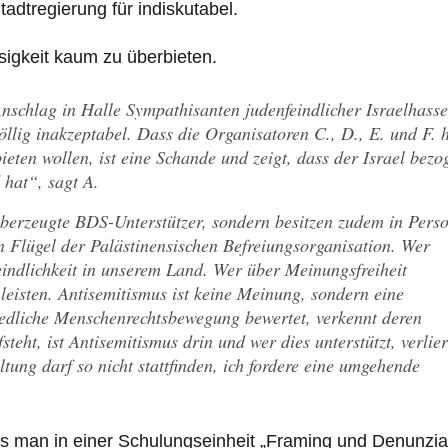
tadtregierung für indiskutabel.
asigkeit kaum zu überbieten.
nschlag in Halle Sympathisanten judenfeindlicher Israelhasse
lig inakzeptabel. Dass die Organisatoren C., D., E. und F. h
eten wollen, ist eine Schande und zeigt, dass der Israel bezo
 hat“, sagt A.
berzeugte BDS-Unterstützer, sondern besitzen zudem in Pers
 Flügel der Palästinensischen Befreiungsorganisation. Wer
eindlichkeit in unserem Land. Wer über Meinungsfreiheit
 leisten. Antisemitismus ist keine Meinung, sondern eine
edliche Menschenrechtsbewegung bewertet, verkennt deren
teht, ist Antisemitismus drin und wer dies unterstützt, verlier
tung darf so nicht stattfinden, ich fordere eine umgehende
 was man in einer Schulungseinheit „Framing und Denunzia