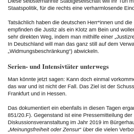
Diese selbsternannte Stadtgesellschaft will ihr Tun
Staatspolitik, für die rechts eine verharmlosende Ei
Tatsächlich haben die deutschen Herr*innen und die 
empfinden die Justiz als ein Klotz am Bein und wolle
sehr direkten Weg, indem man mithilfe einer „Justizref
In Deutschland will man das ganz still auf dem Ve
„Widmungsbeschränkung“) abwickeln.
Serien- und Intensivtäter unterwegs
Man könnte jetzt sagen: Kann doch einmal vorkomm
das war und ist nicht der Fall. Das Ziel ist der Schus
Frankfurt und in Hessen.
Das dokumentiert ein ebenfalls in diesen Tagen ergan
851/20.F). Gegenstand ist eine Pressemitteilung der 
Diskussionsveranstaltung im Jahr 2019 im Bürgerhaus
„
Meinungsfreiheit oder Zensur
“ über die vielen Ver