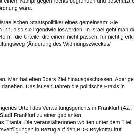
 mit einem Kampf gegen rechts begründen und beschützt 
nordnung wäre.
israelischen Staatspolitiker eines gemeinsam: Sie
n ihn, also sie irgendwie loswerden. In Israel geht man 
orm“ die Urteile, die einem nicht passen, für nichtig erkl
rwaltungsweg (Änderung des Widmungszweckes/
en. Man hat eben übers Ziel hinausgeschossen. Aber g
s daneben. Das ist seit Jahren die politische Praxis in
genes Urteil des Verwaltungsgerichts in Frankfurt (Az.:
Stadt Frankfurt zu einer geplanten
 Titania. Die VeranstalterInnen wollten unter dem Titel
botsverfügungen in Bezug auf den BDS-Boykottaufruf