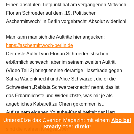
Einen absoluten Tiefpunkt hat am vergangenen Mittwoch
Florian Schroeder auf dem „19. Politischen
Aschermittwoch“ in Berlin vorgebracht. Absolut widerlich!
Man kann man sich die Auftritte hier angucken:
https://aschermittwoch-berlin.de
Der erste Auftritt von Florian Schroeder ist schon
erbärmlich schwach, aber im seinem zweiten Auftritt
(Video Teil 2) bringt er eine derartige Hasstirade gegen
Sahra Wagenknecht und Alice Schwarzer, die er die
Schwestern „Rabiata Schwarzerknecht“ nennt, das ist
das Erbärmlichste und Widerlichste, was mir je als
angebliches Kabarett zu Ohren gekommen ist.
Auf seinem eigenen Youtube-Kanal betitelt der Herr
Unterstütze das Overton Magazin: mit einem
Abo bei
Schroeder diesen Hetz-Auftritt mit „Friedensschwurbler
Steady
oder
direkt
!
sind die wahren Kriegstreiber“