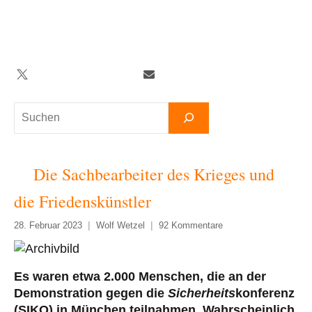
Zum
Inhalt
springen
Twitter
Facebook
YouTube
Telegram
Newsletter
Suchen
Die Sachbearbeiter des Krieges und
die Friedenskünstler
28. Februar 2023
Wolf Wetzel
92 Kommentare
Es waren etwa 2.000 Menschen, die an der
Demonstration gegen die
Sicherheits
konferenz
(SIKO) in München teilnahmen. Wahrscheinlich