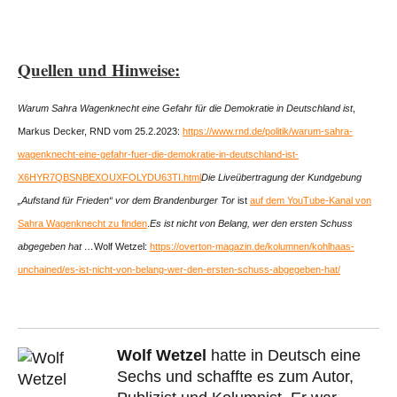
Quellen und Hinweise:
Warum Sahra Wagenknecht eine Gefahr für die Demokratie in Deutschland ist
,
Markus Decker, RND vom 25.2.2023:
https://www.rnd.de/politik/warum-sahra-
wagenknecht-eine-gefahr-fuer-die-demokratie-in-deutschland-ist-
X6HYR7QBSNBEXOUXFOLYDU63TI.html
Die Liveübertragung der Kundgebung
„Aufstand für Frieden“ vor dem Brandenburger Tor
ist
auf dem YouTube-Kanal von
Sahra Wagenknecht zu finden
.
Es ist nicht von Belang, wer den ersten Schuss
abgegeben hat …
Wolf Wetzel:
https://overton-magazin.de/kolumnen/kohlhaas-
unchained/es-ist-nicht-von-belang-wer-den-ersten-schuss-abgegeben-hat/
Wolf Wetzel
hatte in Deutsch eine
Sechs und schaffte es zum Autor,