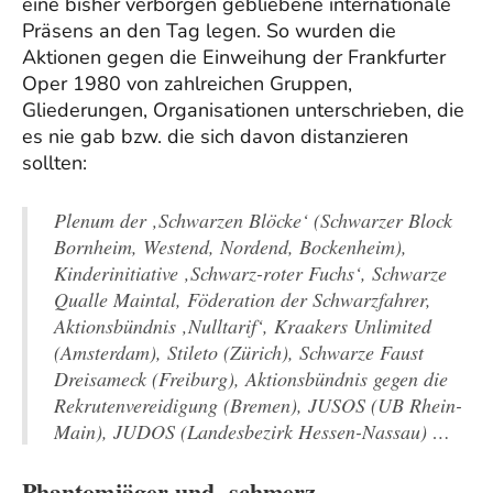
eine bisher verborgen gebliebene internationale
Präsens an den Tag legen. So wurden die
Aktionen gegen die Einweihung der Frankfurter
Oper 1980 von zahlreichen Gruppen,
Gliederungen, Organisationen unterschrieben, die
es nie gab bzw. die sich davon distanzieren
sollten:
Plenum der
‚Schwarzen Blöcke‘ (Schwarzer Block
Bornheim, Westend, Nordend, Bockenheim),
Kinderinitiative ‚Schwarz-roter Fuchs‘, Schwarze
Qualle Maintal, Föderation der Schwarzfahrer,
Aktionsbündnis ‚Nulltarif‘, Kraakers Unlimited
(Amsterdam), Stileto (Zürich), Schwarze Faust
Dreisameck (Freiburg), Aktionsbündnis gegen die
Rekrutenvereidigung (Bremen), JUSOS (UB Rhein-
Main), JUDOS (Landesbezirk Hessen-Nassau) …
Phantomjäger und -schmerz