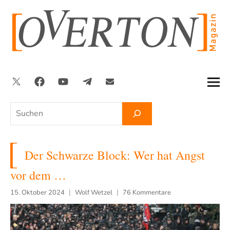
Zum
Inhalt
springen
Twitter
Facebook
YouTube
Telegram
Newsletter
Suchen
Der Schwarze Block: Wer hat Angst
vor dem …
15. Oktober 2024
Wolf Wetzel
76 Kommentare