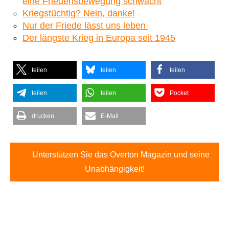
eine Friedensbewegung schwächt
Kriegstüchtig? Nein, danke!
Nur der Friede lässt uns leben
Der längste Krieg in Europa seit 1945
teilen
teilen
teilen
teilen
teilen
Pocket
drucken
E-Mail
Unterstützen Sie das Overton Magazin und seine
Unabhängigkeit!