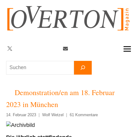
Zum
Inhalt
springen
Twitter
Facebook
YouTube
Telegram
Newsletter
Suchen
Demonstration/en am 18. Februar
2023 in München
14. Februar 2023
Wolf Wetzel
61 Kommentare