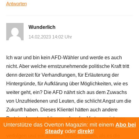
Antworten
Wunderlich
14.02.2023 14:02 Uhr
Ich war und bin kein AFD-Wähler und werde es auch
nicht. Aber welche ernstzunehmende politische Kraft tritt
denn derzeit für Verhandlungen, für Erläuterung der
Hintergründe, für Aufklärung über Möglichkeiten, wie es
weiter geht, ein? Die AFD nährt sich aus dem Zuwachs
von Unzufriedenen und Leuten, die schlicht Angst um die
Zukunft haben. Dieses Klientel hätten auch andere
Parteien besetzen können, aber das Vertrauen ist weg.
Unterstütze das Overton Magazin: mit einem
Abo bei
Es bleibt denen, die die Situation seit Jahrzehnten
Steady
oder
direkt
!
verfolgen und ein anderes Wissen haben, als es die