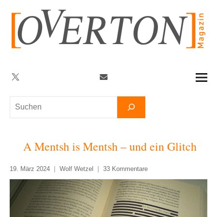
Zum
Inhalt
springen
Twitter
Facebook
YouTube
Telegram
Newsletter
Suchen
A Mentsh is Mentsh – und ein Glitch
19. März 2024
Wolf Wetzel
33 Kommentare