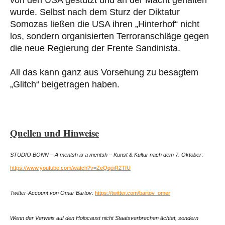
von den USA gestützt und an der Macht gehalten
wurde. Selbst nach dem Sturz der Diktatur
Somozas ließen die USA ihren „Hinterhof“ nicht
los, sondern organisierten Terroranschläge gegen
die neue Regierung der Frente Sandinista.
All das kann ganz aus Vorsehung zu besagtem
„Glitch“ beigetragen haben.
Quellen und Hinweise
STUDIO BONN – A mentsh is a mentsh – Kunst & Kultur nach dem 7. Oktober
:
https://www.youtube.com/watch?v=ZeQqoiR2TfU
Twitter-Account von Omar Bartov:
https://twitter.com/bartov_omer
Wenn der Verweis auf den Holocaust nicht Staatsverbrechen ächtet, sondern