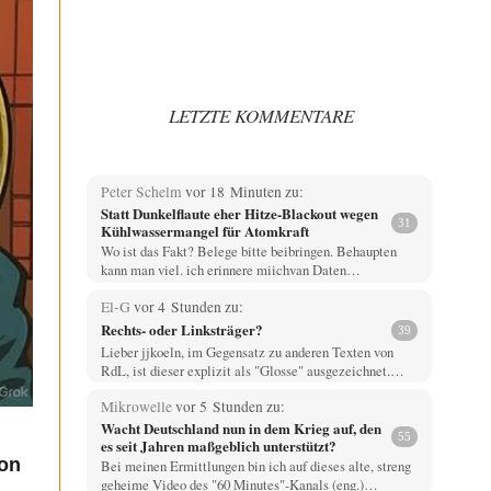
LETZTE KOMMENTARE
Peter Schelm
vor 18 Minuten zu:
Statt Dunkelflaute eher Hitze-Blackout wegen
31
Kühlwassermangel für Atomkraft
Wo ist das Fakt? Belege bitte beibringen. Behaupten
kann man viel. ich erinnere miichvan Daten…
El-G
vor 4 Stunden zu:
Rechts- oder Linksträger?
39
Lieber jjkoeln, im Gegensatz zu anderen Texten von
RdL, ist dieser explizit als "Glosse" ausgezeichnet.…
Mikrowelle
vor 5 Stunden zu:
Wacht Deutschland nun in dem Krieg auf, den
55
es seit Jahren maßgeblich unterstützt?
von
Bei meinen Ermittlungen bin ich auf dieses alte, streng
geheime Video des "60 Minutes"-Kanals (eng.)…