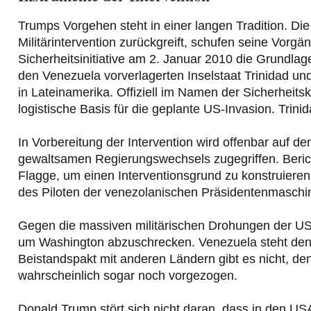
Trumps Vorgehen steht in einer langen Tradition. Die
Militärintervention zurückgreift, schufen seine Vorg
Sicherheitsinitiative am 2. Januar 2010 die Grundlag
den Venezuela vorverlagerten Inselstaat Trinidad u
in Lateinamerika. Offiziell im Namen der Sicherheitsk
logistische Basis für die geplante US-Invasion. Trinid
In Vorbereitung der Intervention wird offenbar auf 
gewaltsamen Regierungswechsels zugegriffen. Berich
Flagge, um einen Interventionsgrund zu konstruiere
des Piloten der venezolanischen Präsidentenmaschi
Gegen die massiven militärischen Drohungen der US
um Washington abzuschrecken. Venezuela steht den 
Beistandspakt mit anderen Ländern gibt es nicht, den
wahrscheinlich sogar noch vorgezogen.
Donald Trump stört sich nicht daran, dass in den US