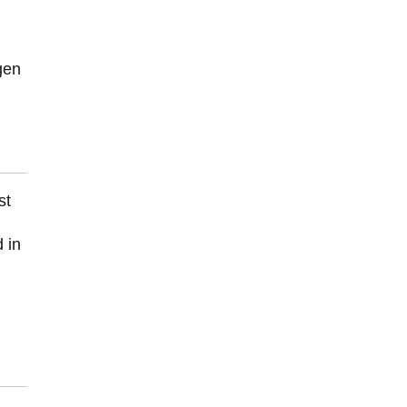
gen
st
 in