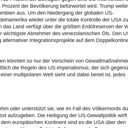
4 Prozent der Bevölkerung befürwortet wird. Trump weite
umbien aus. Um den Niedergang der globalen US-
ateinamerika wieder unter die totale Kontrolle der USA z
n das Land verfügt über die größten Erdölreserven der W
der wichtigste Abnehmer des venezolanischen Öls. Den 
 alternativer Integrationsprojekte auf dem Doppelkontin
mbien könnten so nur der Vorschein von Gewaltmaßnahme
ßlich die Regeln des US-Imperialismus, der sich gegen
iner multipolaren Welt sieht und dabei bereit ist, jedes
m oder unterstützt sie, wie im Fall des Völkermords du
lbst aufzugeben. Die Heiligung der US-Gewaltpolitik wirft
Auf dem europäischen Kontinent sind es die USA über den