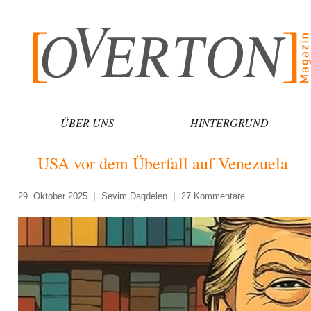
Zum
Inhalt
springen
ÜBER UNS
HINTERGRUND
USA vor dem Überfall auf Venezuela
29. Oktober 2025
Sevim Dagdelen
27 Kommentare