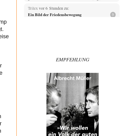
Trilex
vor 6 Stunden zu:
Ein Bild der Friedensbewegung
9
Die Gesellschaft ist wohl noch nicht zur Gänze
ump
kriegstauglich aber längst nicht mehr friedensfähig.
t.
Innerer…
eise
Vende
vor 8 Stunden zu:
Russische Blockade des Schwarzen Meeres
33
Hat Roskomnadzor neuerdings die Karten mit den
EMPFEHLUNG
russischen Raffinerien im russischen Intranet gesperrt?
r
Torsten
vor 8 Stunden zu:
e
Urteil des Bundesverwaltungsgerichts zur
35
ewigen Geheimhaltung
Der Deep-State braucht Feinde wie ein Fisch das
Wasser. Und nichts erschafft bessere Feinde als…
Ferdinand Wohlgewiehert
vor 8 Stunden zu:
Wie arm sind wir, Herr Schneider?
21
"Art. 20,1 GG: „Die Bundesrepublik Deutschland ist ein
n
demokratischer und sozialer Bundesstaat.“ Art. 14,2
GG:…
r
n
Zack15
vor 9 Stunden zu: