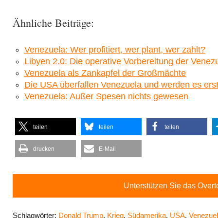
Ähnliche Beiträge:
Venezuela: Wer profitiert, wer plant, wer zahlt?
Libyen 2.0: Die operative Vorbereitung der Venezu
Venezuela als Zankapfel der Großmächte
Die USA überfallen Venezuela und werden es erst 
Venezuela: Außer Spesen nichts gewesen
teilen
teilen
teilen
drucken
E-Mail
Unterstützen Sie das Over
Schlagwörter:
Donald Trump
,
Krieg
,
Südamerika
,
USA
,
Venezue