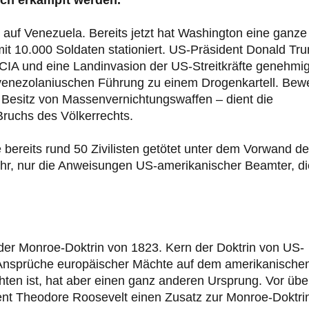
och erkämpft werden.
 auf Venezuela. Bereits jetzt hat Washington eine ganze
it 10.000 Soldaten stationiert. US-Präsident Donald Tr
A und eine Landinvasion der US-Streitkräfte genehmig
 venezolaniuschen Führung zu einem Drogenkartell. Bew
Besitz von Massenvernichtungswaffen – dient die
ruchs des Völkerrechts.
bereits rund 50 Zivilisten getötet unter dem Vorwand de
ehr, nur die Anweisungen US-amerikanischer Beamter, di
 der Monroe-Doktrin von 1823. Kern der Doktrin von US-
 Ansprüche europäischer Mächte auf dem amerikanische
ten ist, hat aber einen ganz anderen Ursprung. Vor übe
nt Theodore Roosevelt einen Zusatz zur Monroe-Doktri