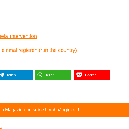
ela-Intervention
einmal regieren (run the country)
teilen
teilen
Pocket
ton Magazin und seine Unabhängigkeit!
la