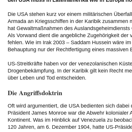
den USA muss in Lateinamerika wie in Europa n
Die USA stehen kurz vor einem militärischen Überfall
Armada an Kriegsschiffen in der Karibik zusammen m
hat Gewaltmaßnahmen des Auslandsgeheimdiensts CI
Als Vorwand dient die angebliche Zugehörigkeit der
fehlen. Wie im Irak 2003 – Saddam Hussein wäre im 
Behauptung nur der Rechtfertigung eines massiven B
US-Streitkräfte haben vor der venezolanischen Küste 
Drogenbekämpfung. In der Karibik gilt kein Recht m
über Leben und Tod entscheiden.
Die Angriffsdoktrin
Oft wird argumentiert, die USA bedienten sich dabei
Präsident James Monroe war die Abwehr kolonialer
Kontinent. Was im Hinblick auf Venezuela zu beobach
120 Jahren, am 6. Dezember 1904, hatte US-Präside