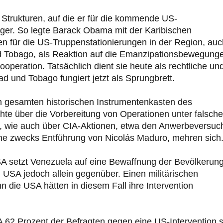
 Strukturen, auf die er für die kommende US-
änger. So legte Barack Obama mit der Karibischen
en für die US-Truppenstationierungen in der Region, auc
nd Tobago, als Reaktion auf die Emanzipationsbewegung
ooperation. Tatsächlich dient sie heute als rechtliche un
ad und Tobago fungiert jetzt als Sprungbrett.
den gesamten historischen Instrumentenkasten des
te über die Vorbereitung von Operationen unter falsche
n, wie auch über CIA-Aktionen, etwa den Anwerbeversuc
ne zwecks Entführung von Nicolás Maduro, mehren sich
A setzt Venezuela auf eine Bewaffnung der Bevölkerung
USA jedoch allein gegenüber. Einen militärischen
n die USA hätten in diesem Fall ihre Intervention
A 62 Prozent der Befragten gegen eine US-Intervention 