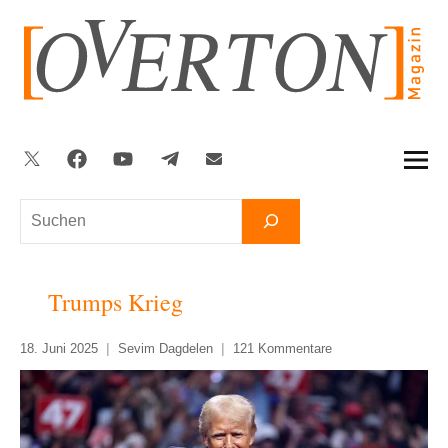
Zum
Inhalt
springen
Twitter
Facebook
YouTube
Telegram
Newsletter
Suchen
Trumps Krieg
18. Juni 2025
Sevim Dagdelen
121 Kommentare